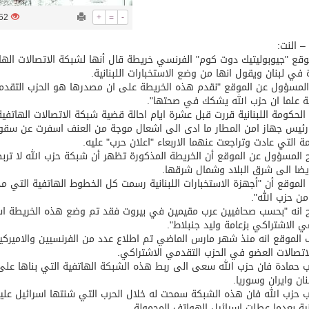
1552
+
=
-
توقع اتفاقية تطوير مصانع جاهزة ومتخصصة في مجال الطاقة
– النت:
قع "جيوبوليتيك دوت كوم" الفرنسي خريطة قال أنها لشبكة الاتصالات الهات
ة في لبنان ويقول انها من وضع الاستخبارات اللبنانية.
لمسؤول عن الموقع "نقدم هذه الخريطة على ان مصدرها هو الحزب التقدمي ا
نية علما ان حزب الله يشكك في صحتها".
الحكومة اللبنانية قررت قبل عشرة ايام احالة قضية شبكة الاتصالات الهاتفية
ة التي عادت وتراجعت عنهما الاربعاء "اعلان حرب" عليه.
المسؤول عن الموقع أن الخريطة المذكورة تظهر أن شبكة حزب الله لا تربط 
يضا الى شرق البلاد وشمال شرقها.
الموقع أن "أجهزة الاستخبارات اللبنانية رسمت كل الخطوط الهاتفية التي
من حزب الله".
انه "بحسب صحافيين عرب مقيمين في بيروت فقد تم وضع هذه الخريطة است
ي الاشتراكي بزعامة وليد جنبلاط".
الموقع انه منذ شهر مارس الماضي تم اطلاع عدد من الفرنسيين والاميركي
لاتصالات العضو في الحزب التقدمي الاشتراكي.
حمادة فان حزب الله سعى الى ربط هذه الشبكة الهاتفية التي بناها على 
ان وايران وسوريا.
نية بعدما عطلت اسرائيل الهواتف المحمولة