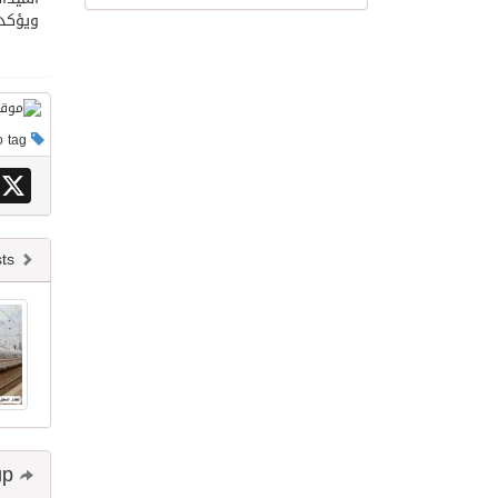
ويؤكد 
This post has no tag
X
Newer posts
Share and follow up