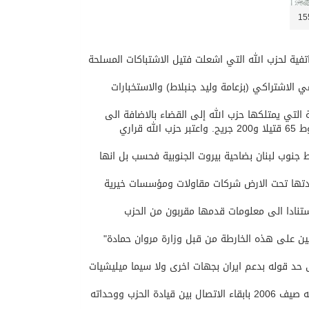
فية لحزب الله التي اشعلت فتيل الاشتباكات المسلحة
لاشتراكي (بزعامة وليد جنبلاط) والاستخبارات
 التي يمتلكها حزب الله إلى القضاء بالاضافة الى
تنحية رئيس جهاز امن المطار ما ادى الى اشعال موجة من العنف اسفرت عن سقوط 65 قتيلا و200 جريح. واعتبر حزب الله قراري
جنوب لبنان بضاحية بيروت الجنوبية فحسب بل انها
 مدتها تحت الارض شركات مقاولات ومؤسسات خيرية
نادا الى معلومات قدمها مقربون من الحزب
ين على هذه الخارطة من قبل وزارة مروان حمادة"
حد قوله بدعم ايران بجهات اخرى ولا سيما ميليشيات
وبحسب حزب الله فان هذه الشبكة سمحت له خلال الحرب التي شنتها اسرائيل عليه صيف 2006 بابقاء الاتصال بين قيادة الحزب ووحداته