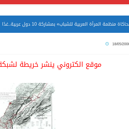
مة المرأة العربية للشباب» بمشاركة 10 دول عربية..غدًا
 الصين بصورة أكثر إيجابية من الولايات المتحدة
18/05/200
ميا ضمن قائمة التراث العالمي
موقع الكتروني ينشر خريطة لشبكة 
ارة الحرمين الشريفين توثق أسماء الخلفاء الراشدين وتعود إلى ا