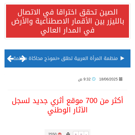
الصين تحقق اختراقا في الاتصال
بالليزر بين الأقمار الاصطناعية والأرض
في المدار العالي
منظمة المرأة العربية تطلق «نموذج محاكاة منظمة المرأة العربية للشباب» بمشاركة 10 دول عربية..غدًا
الناس في العديد من الدول ينظرون إلى الصين بصورة أكثر إيجابية من الولايات المتحدة
18/06/2025
9:32 ص
إدراج قرية سيدي بوسعيد التونسية رسميا ضمن قائمة التراث العالمي
أكثر من 700 موقع أثري جديد لسجل
الآثار الوطني
الأونكتاد»: السعودية تصعد للمرتبة الـ13 عالمياً في جذب الاستثمار الأجنبي في 2025 التدفقات قفزت 57.1 % إلى 33 مليار دولار مدفوعةً باستراتيجيات التنويع الاقتصادي
/ ست بلاطات رخامية تاريخية بمعرض عمارة الحرمين الشريفين توثق أسماء الخلفاء الراشدين وتعود إلى القرن الثالث عشر الهجري
2550
+
=
-