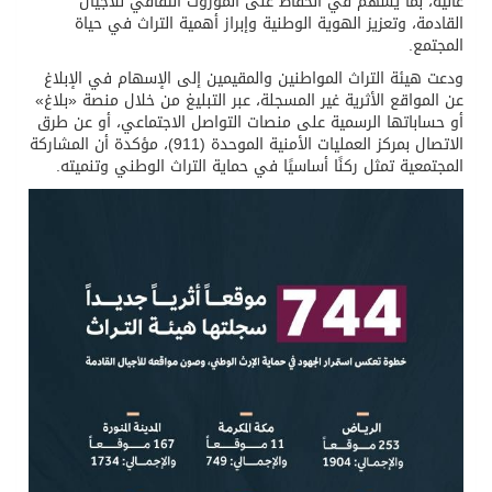
عالية، بما يسهم في الحفاظ على الموروث الثقافي للأجيال
القادمة، وتعزيز الهوية الوطنية وإبراز أهمية التراث في حياة
المجتمع.
ودعت هيئة التراث المواطنين والمقيمين إلى الإسهام في الإبلاغ
عن المواقع الأثرية غير المسجلة، عبر التبليغ من خلال منصة «بلاغ»
أو حساباتها الرسمية على منصات التواصل الاجتماعي، أو عن طرق
الاتصال بمركز العمليات الأمنية الموحدة (911)، مؤكدة أن المشاركة
المجتمعية تمثل ركنًا أساسيًا في حماية التراث الوطني وتنميته.