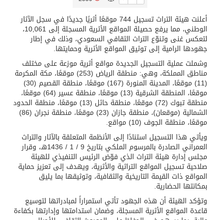
أعلنت هيئة التراث تسجيل 744 موقعًا أثريًا جديدًا في سجل الآثار
تسليم 248 حافلة سياحية صينية فاخرة مخصصة للسوق السعودية
الوطني، مما يرفع حصيلة المواقع الأثرية المسجلة إلى 10,061،
لتعكس غنى وتنوّع التراث الثقافي السعودي، وذلك في إطار
جهودها الرامية إلى توثيق المواقع الأثرية وحمايتها.
ثلة من الضابطات في الجييش الكويتي
وشملت عملية التسجيل الجديدة مواقع أثرية موزعة على مختلف
مناطق المملكة، وهي: منطقة الرياض (253) موقعًا، مكة المكرمة
مدينة الملك سلمان للطاقة “سبارك” توقع اتفاقية تطوير مصانع جاهزة ومتخصصة في مجال الطاقة
(11) موقعًا، المدينة المنورة (167) موقعًا، منطقة القصيم (30)
موقعًا، المنطقة الشرقية (13) موقعًا، منطقة عسير (64) موقعًا،
منطقة تبوك (72) موقعًا، منطقة حائل (13) موقعًا، منطقة الحدود
كسوة الكعبة تعتلي البيت العتيق
الشمالية (موقعان)، منطقة جازان (23) موقعًا، منطقة نجران (86)
موقعًا، منطقة الجوف (10) مواقع.
ويأتي هذا التسجيل استنادًا إلى الأنظمة المتعلقة بالآثار والتراث
“سبيس إكس” تطلق 24 قمرًا صناعيًا جديدًا إلى الفضاء
العمراني الصادرة بالمرسوم الملكي بتاريخ 9 / 1 / 1436هـ، وقرار
مجلس إدارة هيئة التراث الذي فوّض الرئيس التنفيذي للهيئة
صلاحية تسجيل المواقع التراثية والأثرية، ويهدف إلى تعزيز حماية
المواقع ذات القيمة التاريخية والثقافية، وتوثيقها بما يليق
بمكانتها الحضارية.
وتؤكد الهيئة أن هذه الجهود تأتي استمراراً لمبادراتها لتوسيع
قاعدة المواقع الأثرية المسجلة، وضمان استدامتها وإدارتها بكفاءة