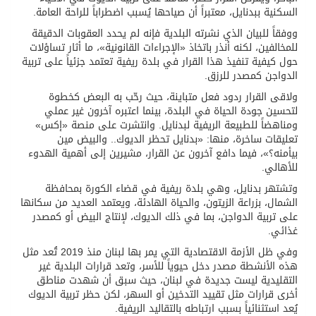
السكنية ببدنايل، معتبراً أن صياحها يُسبب اضطراباً للراحة العامة.
ووفقاً للبيان الذي نشرته البلدية فإنه لم يحدد العقوبات الدقيقة
للمخالفين، لكنه أنذر باتخاذ «الإجراءات القانونية»، ما أثار تساؤلات
حول كيفية تنفيذ هذا القرار في بلدة ريفية تعتمد جزئياً على تربية
الدواجن كمصدر للرزق.
ولاقى القرار ردود فعل متباينة، حيث رحّب به البعض كخطوة
لتحسين جودة الحياة في البلدة، بينما اعتبره آخرون غير عملي
ومناهضاً للطبيعة الريفية لبدنايل. وانتشرت على منصة «إكس»
تعليقات ساخرة، منها: «بدنايل تحظر الديوك.. والبيض مين
بيأمنه؟»، فيما دافع آخرون عن القرار، مشيرين إلى أهمية الهدوء
للأهالي.
وتشتهر بدنايل، وهي بلدة ريفية في قضاء الكورة بمحافظة
الشمال، بزراعة الزيتون، والحياة الهادئة، ويعتمد العديد من سكانها
على تربية الدواجن، بما في ذلك الديوك، لإنتاج البيض أو كمصدر
غذائي.
وفي ظل الأزمة الاقتصادية التي يمر بها لبنان منذ 2019 تُعد مثل
هذه الأنشطة مصدر دخل حيوياً للأسر، وتعد قرارات البلدية غير
التقليدية ليست جديدة في لبنان، حيث سبق أن شهدت مناطق
أخرى قرارات مثل تقييد التدخين أو السهر، لكن حظر تربية الديوك
يُعد استثنائياً بسبب ارتباطه بالتقاليد الريفية.