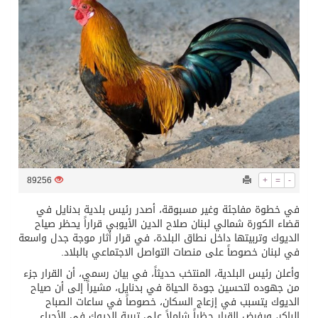
تسليم 248 حافلة سياحية صينية فاخرة مخصصة للسوق السعودية
ثلة من الضابطات في الجييش الكويتي
مدينة الملك سلمان للطاقة “سبارك” توقع اتفاقية تطوير مصانع جاهزة ومتخصصة في مجال الطاقة
كسوة الكعبة تعتلي البيت العتيق
89256
+
=
-
“سبيس إكس” تطلق 24 قمرًا صناعيًا جديدًا إلى الفضاء
في خطوة مفاجئة وغير مسبوقة، أصدر رئيس بلدية بدنايل في
قضاء الكورة شمالي لبنان صلاح الدين الأيوبي قراراً يحظر صياح
الديوك وتربيتها داخل نطاق البلدة، في قرار أثار موجة جدل واسعة
في لبنان خصوصاً على منصات التواصل الاجتماعي بالبلاد.
وأعلن رئيس البلدية، المنتخب حديثاً، في بيان رسمي، أن القرار جزء
من جهوده لتحسين جودة الحياة في بدنايل، مشيراً إلى أن صياح
الديوك يتسبب في إزعاج السكان، خصوصاً في ساعات الصباح
الباكر، ويفرض القرار حظراً شاملاً على تربية الديوك في الأحياء