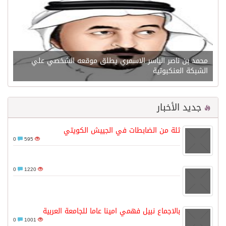
محمد بن ناصر الياسر الاسمري يطلق موقعه الشخصي علي
الشبكة العنكبوتية
جديد الأخبار
ثلة من الضابطات في الجييش الكويتي
0
595
0
1220
بالاجماع نبيل فهمي امينا عاما للجامعة العربية
0
1001