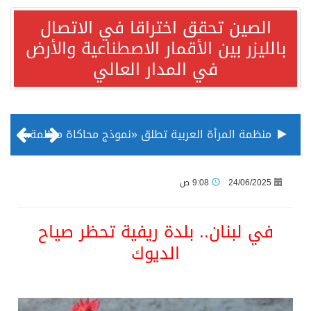
الصين تحقق اختراقا في الاتصال
بالليزر بين الأقمار الاصطناعية والأرض
في المدار العالي
منظمة المرأة العربية تطلق «نموذج محاكاة منظمة المرأة العربية للشباب» بمشاركة 10 دول عربية..غدًا
الناس في العديد من الدول ينظرون إلى الصين بصورة أكثر إيجابية من الولايات المتحدة
24/06/2025
9:08 ص
إدراج قرية سيدي بوسعيد التونسية رسميا ضمن قائمة التراث العالمي
في لبنان.. بلدة ريفية تحظر صياح
الديوك
الأونكتاد»: السعودية تصعد للمرتبة الـ13 عالمياً في جذب الاستثمار الأجنبي في 2025 التدفقات قفزت 57.1 % إلى 33 مليار دولار مدفوعةً باستراتيجيات التنويع الاقتصادي
/ ست بلاطات رخامية تاريخية بمعرض عمارة الحرمين الشريفين توثق أسماء الخلفاء الراشدين وتعود إلى القرن الثالث عشر الهجري