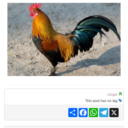
منوعات
This post has no tag
Share
Facebook
WhatsApp
Telegram
X