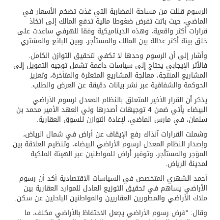
الرسوم قللت من مساحة المضاربة التي غذت تضخم الأسعار في
الماضي، حيث باتت تفرض ضغوطا مالية تدفع المالك إلى اتخاذ
قرارات أكثر واقعية، وهذه الديناميكية وفقا للهرفي ساعدت على
خلق بيئة أكثر عدالة بين المالك والمستأجر، وبين البائع والمشتري.
وأشار إلى أن الرسوم وحدها لا تكفي لتحقيق التوازن الكامل.
فالأثر الإيجابي يحتاج إلى سياسات داعمة تشمل توجيه التمويل إلى
المشاريع المنتجة، معالجة المشاريع المتعثرة والمتأخرة، وتعزيز
الحوكمة والشفافية عبر نشر بيانات دقيقة عن العرض والطلب.
يذكر أن القرار الأخير المتعلق بالنظام المعدل لرسوم الأراضي
البيضاء يأتي ضمن 4 توجيهات أصدرها ولي العهد الأمير محمد بن
سلمان، في مارس الماضي، لإعادة التوازن للسوق العقارية.
وشملت القرارات آنذاك رفع الإيقاف عن أراض في شمال الرياض،
وإصدار النظام المعدل لرسوم الأراضي البيضاء، وتنظيم العلاقة بين
المؤجر والمستأجر، وتوفير أراض للمواطنين عبر الهيئة الملكية
لمدينة الرياض.
أحمد الشهري المتخصص في السياسات الاقتصادية أكد أن رسوم
الأراضي يساهم في تحقيق التوزيع العادل للموارد العقارية بين
ملاك الأراضي والمطورين العقاريين والمواطنين الباحثين عن سكن.
وقال: “فرض رسوم الأراضي يجعل الاحتفاظ بالأراضي مكلف، ما