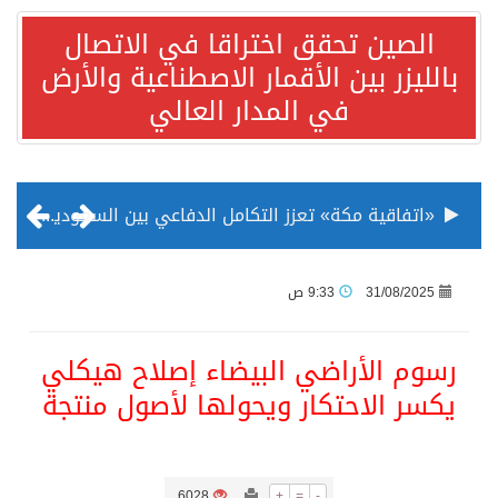
الصين تحقق اختراقا في الاتصال
بالليزر بين الأقمار الاصطناعية والأرض
في المدار العالي
«اتفاقية مكة» تعزز التكامل الدفاعي بين السعودية وتركيا وباكستان
منظمة المرأة العربية تطلق «نموذج محاكاة منظمة المرأة العربية للشباب» بمشاركة 10 دول عربية..غدًا
31/08/2025
9:33 ص
الناس في العديد من الدول ينظرون إلى الصين بصورة أكثر إيجابية من الولايات المتحدة
رسوم الأراضي البيضاء إصلاح هيكلي
يكسر الاحتكار ويحولها لأصول منتجة
إدراج قرية سيدي بوسعيد التونسية رسميا ضمن قائمة التراث العالمي
الأونكتاد»: السعودية تصعد للمرتبة الـ13 عالمياً في جذب الاستثمار الأجنبي في 2025 التدفقات قفزت 57.1 % إلى 33 مليار دولار مدفوعةً باستراتيجيات التنويع الاقتصادي
6028
+
=
-