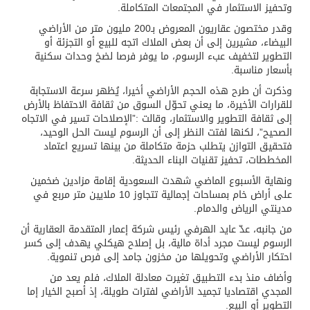
وتحفيز الاستثمار في المجتمعات المتكاملة.
وقدر مختصون عقاريون المعروض بـ200 مليون متر من الأراضي
البيضاء، مشيرين إلى أن بعض الملاك اتجه للبيع أو التجزئة أو
التطوير لتخفيف عبء الرسوم، ما يوفر فرصا لضخ وحدات سكنية
بأسعار مناسبة.
وذكرت أن طرح هذه الحجم الأراضي أخيرا، يُظهر سرعة الاستجابة
للقرارات الأخيرة، ما يعني تحوّل السوق من ثقافة الاحتفاظ بالأرض
إلى ثقافة التطوير والاستثمار، وقالت :”الإصلاحات تسير في الاتجاه
الصحيح”، لكنها لفتت النظر إلى أن الرسوم ليست الحل الوحيد،
فتحقيق التوازن يتطلب حزمة متكاملة من بينها تسريع اعتماد
المخططات، تحفيز تقنيات البناء الحديثة.
ونهاية الأسبوع الماضي شهدت السعودية إقامة مزادين ضخمين
على أراض خام بمساحات إجمالية تتجاوز 10 ملايين متر مربع في
مدينتي الرياض والدمام.
من جانبه، عدّ عايد الهرفي رئيس شركة إعمار المتقدمة العقارية أن
الرسوم ليست مجرد أداة مالية، بل إصلاح هيكلي يهدف إلى كسر
احتكار الأراضي وتحويلها من مخزون جامد إلى فرص تنموية.
وأضاف منذ بدء التطبيق تغيرت معادلة الملاك، فلم يعد من
المجدي اقتصاديا تجميد الأراضي لفترات طويلة، إذ أصبح الخيار إما
التطوير أو البيع.