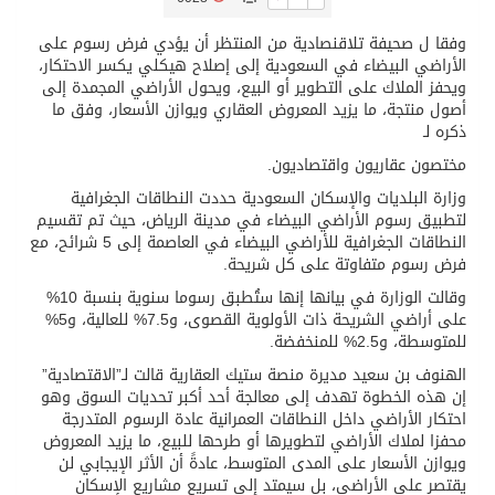
وفقا ل صحيفة تلاقنصادية من المنتظر أن يؤدي فرض رسوم على
/ ست بلاطات رخامية تاريخية بمعرض عمارة الحرمين الشريفين توثق أسماء الخلفاء الراشدين وتعود إلى القرن الثالث عشر الهجري
الأراضي البيضاء في السعودية إلى إصلاح هيكلي يكسر الاحتكار،
ويحفز الملاك على التطوير أو البيع، ويحول الأراضي المجمدة إلى
أصول منتجة، ما يزيد المعروض العقاري ويوازن الأسعار، وفق ما
تسليم 248 حافلة سياحية صينية فاخرة مخصصة للسوق السعودية
ذكره لـ
مختصون عقاريون واقتصاديون.
ثلة من الضابطات في الجييش الكويتي
وزارة البلديات والإسكان السعودية حددت النطاقات الجغرافية
لتطبيق رسوم الأراضي البيضاء في مدينة الرياض، حيث تم تقسيم
النطاقات الجغرافية للأراضي البيضاء في العاصمة إلى 5 شرائح، مع
مدينة الملك سلمان للطاقة “سبارك” توقع اتفاقية تطوير مصانع جاهزة ومتخصصة في مجال الطاقة
فرض رسوم متفاوتة على كل شريحة.
وقالت الوزارة في بيانها إنها ستُطبق رسوما سنوية بنسبة 10%
كسوة الكعبة تعتلي البيت العتيق
على أراضي الشريحة ذات الأولوية القصوى، و7.5% للعالية، و5%
للمتوسطة، و2.5% للمنخفضة.
الهنوف بن سعيد مديرة منصة ستيك العقارية قالت لـ”الاقتصادية”
إن هذه الخطوة تهدف إلى معالجة أحد أكبر تحديات السوق وهو
احتكار الأراضي داخل النطاقات العمرانية عادة الرسوم المتدرجة
محفزا لملاك الأراضي لتطويرها أو طرحها للبيع، ما يزيد المعروض
ويوازن الأسعار على المدى المتوسط، عادةً أن الأثر الإيجابي لن
يقتصر على الأراضي، بل سيمتد إلى تسريع مشاريع الإسكان