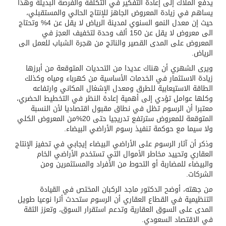
يدفع الملاك إلى إعادة التفكير في التكلفة والفرصة البديلة وهذا
يساهم في زيادة المعروض الجاهز للإنتاج الحالي والمستقبلي،
حيث إن معدل النمو السنوي لمدينة الرياض لا يقل عن 4% وتحتاج
الى معروض لا يقل عن 150 ألف وحدة لتخفيف العجز في
المعروض على المدى القصير والناتج من هجرة الشباب للعمل الى
الرياض.
ويرى الشهري أن هناك عديدا من التحديات المتوقعة من أبرزها
زيادة الاستثمار في الخدمات الأساسية من كهرباء ومياه وكذلك
الطاقة الاستيعابية للطرق ومعدل الإشغال المكاني وارتفاعه
وكلها عوامل تؤدي إلى أهمية إعادة النظر في التخطيط الحضري،
معتبرا أن الرسوم تظل في نطاق مقبول اقتصاديا لأن النسبة
المتوقعة للمعروض سترتفع تدريجيا حتى 20%من المعروض الكلي
ولا سيما مع حوكمة تنفيذ رسوم الأراضي البيضاء.
وذكر أن آثار الرسوم على الأراضي البيضاء إيجابي في تحفيز الإنتاج
العقاري وتحييد مخاطر الأموال التي تستخدم الأراضي الخام
والبيضاء للمضاربة أو التحوط من الأفراد والمستثمرين ومن
الشركات.
من جهته، أوضح الدكتور ماجد الركبان المختص في القيادة
التنظيمية في القطاع العقاري أن الرسوم ستحدث أثرا نوعيا طويل
المدى على السوق العقارية وتدعم استقرار السوق، وتعزز الثقة
في الاقتصاد السعودي.