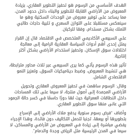
الهدف الأساسي من الرسوم هو تحفيز التطوير العقاري، بزيادة
المعروض من الأراضي القابلة للتطوير والبناء داخل حدود المدن،
مما يساعد على توفير معروض من الوحدات السكنية وهو ما
سينعكس مستقبلا على التوازن السعري و تلبية حاجات طالبي
التملك بشكل مستدام، وفقا للركبان.
علي السبيعي الأكاديمي المتخصص في الاقتصاد قال إن القرار
يمثل إحدى أهم أدوات السياسة العقارية الرامية إلى معالجة
اختلالات سوق الإسكان، وتحفيز استخدام الأراضي بشكل أكثر
إنتاجية.
تأثير هذه الرسوم يأتي كما يرى السبيعي عبر ثلاث محاور مترابطة،
هي تنشيط المعروض، وضبط ديناميكيات السوق، وتعزيز النمو
الاقتصادي الشامل.
وقال: الرسوم ساهمت في تحفيز المعروض العقاري وتحويل
الأراضي المجمدة إلى أصول منتجة، لا سيما على تلك المساحات
داخل النطاقات العمرانية حيث لها دورًا حاسمًا في كسر حالة الجمود
التي عانى منها سوق التطوير العقاري.
وأضاف “فرض رسوم سنوية يدفع ملاك الأراضي إلى الإسراع
بتطويرها أو بيعها، تجنبا لتحمل التكاليف دون فائدة، وهذا الإجراء
يفضي مباشرة إلى زيادة في المعروض من الأراضي والمساكن، لا
سيما في المدن الرئيسية مثل الرياض وجدة والدمام”.