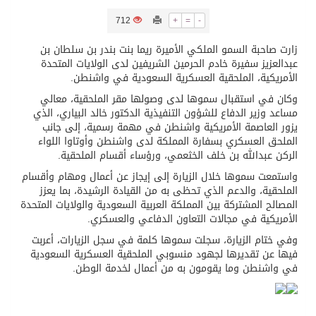
712
+
=
-
تسليم 248 حافلة سياحية صينية فاخرة مخصصة للسوق السعودية
زارت صاحبة السمو الملكي الأميرة ريما بنت بندر بن سلطان بن
عبدالعزيز سفيرة خادم الحرمين الشريفين لدى الولايات المتحدة
ثلة من الضابطات في الجييش الكويتي
الأمريكية، الملحقية العسكرية السعودية في واشنطن.
وكان في استقبال سموها لدى وصولها مقر الملحقية، معالي
مساعد وزير الدفاع للشؤون التنفيذية الدكتور خالد البياري، الذي
مدينة الملك سلمان للطاقة “سبارك” توقع اتفاقية تطوير مصانع جاهزة ومتخصصة في مجال الطاقة
يزور العاصمة الأمريكية واشنطن في مهمة رسمية، إلى جانب
الملحق العسكري بسفارة المملكة لدى واشنطن وأوتاوا اللواء
الركن عبدالله بن خلف الخثعمي، ورؤساء أقسام الملحقية.
كسوة الكعبة تعتلي البيت العتيق
واستمعت سموها خلال الزيارة إلى إيجاز عن أعمال ومهام وأقسام
الملحقية، والدعم الذي تحظى به من القيادة الرشيدة، بما يعزز
“سبيس إكس” تطلق 24 قمرًا صناعيًا جديدًا إلى الفضاء
المصالح المشتركة بين المملكة العربية السعودية والولايات المتحدة
الأمريكية في مجالات التعاون الدفاعي والعسكري.
وفي ختام الزيارة، سجلت سموها كلمة في سجل الزيارات، أعربت
فيها عن تقديرها لجهود منسوبي الملحقية العسكرية السعودية
في واشنطن وما يقومون به من أعمال لخدمة الوطن.