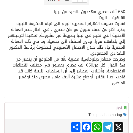
تسليم 248 حافلة سياحية صينية فاخرة مخصصة للسوق السعودية
القاهرة – الوكا
اشارت صحيفة الاهرام المصرية اليوم الى قيام الحكومة الليبية
بطرد اكثر من نصف مليون مواطن مصري ، في ااطار حصر العمالة
ثلة من الضابطات في الجييش الكويتي
الأجنبية التي تقيم في ليبيا بطريقة غير مشروعة‏,‏ تمهيدا لترحيلهم
إلي بلدانهم فورا‏,‏ ودون استثناء لأي جنسية‏,‏ بما في ذلك العمالة
المصرية‏ جاء ذلك خلال الاجتماع الأسبوعي للحكومة برئاسة الدكتور
مدينة الملك سلمان للطاقة “سبارك” توقع اتفاقية تطوير مصانع جاهزة ومتخصصة في مجال الطاقة
البغدادي المحمودي‏.‏
وصرحت مصادر دبلوماسية مصرية بأنه من المتوقع أن يتضرر من
هذا القرار أكثر من‏650‏ ألف مصري يعملون في مختلف القطاعات
كسوة الكعبة تعتلي البيت العتيق
الاقتصادية‏.‏ وأشارت المصادر إلي أن السلطات الليبية كانت قد
قامت أخيرا بتقنين أوضاع عشرة آلاف عامل مصري منذ نوفمبر
الماضي‏.‏
“سبيس إكس” تطلق 24 قمرًا صناعيًا جديدًا إلى الفضاء
أخبار
This post has no tag
Share
Facebook
WhatsApp
Telegram
X