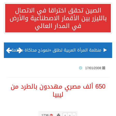
الصين تحقق اختراقا في الاتصال
بالليزر بين الأقمار الاصطناعية والأرض
في المدار العالي
منظمة المرأة العربية تطلق «نموذج محاكاة منظمة المرأة العربية للشباب» بمشاركة 10 دول عربية..غدًا
الناس في العديد من الدول ينظرون إلى الصين بصورة أكثر إيجابية من الولايات المتحدة
17/01/2008
إدراج قرية سيدي بوسعيد التونسية رسميا ضمن قائمة التراث العالمي
‏650‏ ألف مصري مهددون بالطرد من
ليبيا
الأونكتاد»: السعودية تصعد للمرتبة الـ13 عالمياً في جذب الاستثمار الأجنبي في 2025 التدفقات قفزت 57.1 % إلى 33 مليار دولار مدفوعةً باستراتيجيات التنويع الاقتصادي
/ ست بلاطات رخامية تاريخية بمعرض عمارة الحرمين الشريفين توثق أسماء الخلفاء الراشدين وتعود إلى القرن الثالث عشر الهجري
1736
+
=
-