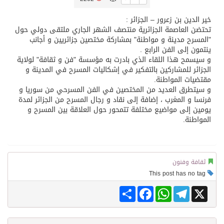
خير الدين بن زعرور – الجزائر :
تسليم 248 حافلة سياحية صينية فاخرة مخصصة للسوق السعودية
تحتضن العاصمة الجزائرية منتصف الشهر الجاري ملتقى دولي حول
"المسرح مدينة و مواطنة" بمشاركة مختصين جزائريين و أجانب
ينتمون إلى الفن الرابع .
ثلة من الضابطات في الجييش الكويتي
و سيسمح هذا اللقاء الذي بادرت به مؤسسة "فن و ثقافة" لولاية
الجزائر للمشاركين بالتفكير في إشكاليات المسرح في المدينة و
مقتضيات المواطنة.
مدينة الملك سلمان للطاقة “سبارك” توقع اتفاقية تطوير مصانع جاهزة ومتخصصة في مجال الطاقة
و سيتطرق العديد من المختصين في الفن المسرحي من سوريا و
فرنسا و المغرب ، إضافة إلى نقاد و رجال المسرح من الجزائر لمدة
يومين إلى مواضيع مختلفة تتمحور حول العلاقة بين المسرح و
كسوة الكعبة تعتلي البيت العتيق
المواطنة.
“سبيس إكس” تطلق 24 قمرًا صناعيًا جديدًا إلى الفضاء
ثقافة وفنون
This post has no tag
Share
Facebook
WhatsApp
Telegram
X