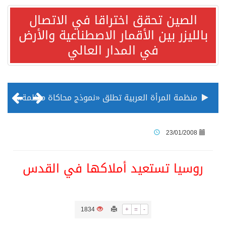
الصين تحقق اختراقا في الاتصال
بالليزر بين الأقمار الاصطناعية والأرض
في المدار العالي
منظمة المرأة العربية تطلق «نموذج محاكاة منظمة المرأة العربية للشباب» بمشاركة 10 دول عربية..غدًا
الناس في العديد من الدول ينظرون إلى الصين بصورة أكثر إيجابية من الولايات المتحدة
23/01/2008
إدراج قرية سيدي بوسعيد التونسية رسميا ضمن قائمة التراث العالمي
روسيا تستعيد أملاكها في القدس
الأونكتاد»: السعودية تصعد للمرتبة الـ13 عالمياً في جذب الاستثمار الأجنبي في 2025 التدفقات قفزت 57.1 % إلى 33 مليار دولار مدفوعةً باستراتيجيات التنويع الاقتصادي
1834
+
=
-
/ ست بلاطات رخامية تاريخية بمعرض عمارة الحرمين الشريفين توثق أسماء الخلفاء الراشدين وتعود إلى القرن الثالث عشر الهجري