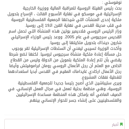
نوفوستي :
بحث رئيس الهيئة الروسية للمراقبة المالية ووزيرة الخارجية
تسليم 248 حافلة سياحية صينية فاخرة مخصصة للسوق السعودية
الإسرائيلية في موسكو في نهاية الأسبوع الفائت ، الإسراع بتحويل
ملكية إحدى المنشآت التي شيدتها الجمعية الفلسطينية الروسية
في قلب مدينة القدس في نهاية القرن الـ19 إلى روسيا.
ثلة من الضابطات في الجييش الكويتي
وزار الرئيس الروسي فلاديمير بوتين هذه المنشأة التي تحمل اسم
القديس سرجيوس في عام 2005. ووعد رئيس الوزراء الإسرائيلي
شارون حينذاك بتحويل ملكيتها إلى روسيا.
مدينة الملك سلمان للطاقة “سبارك” توقع اتفاقية تطوير مصانع جاهزة ومتخصصة في مجال الطاقة
وأكدت الوزيرة تسيبي ليفني أن السلطات الإسرائيلية تقر بوجوب
حل مسألة إعادة ملكية منشأة سرجيوس لروسيا. لكنها تضع شرطا
يقضي بأن تتم إعادة الملكية بتمويل من الدولة وليس من القطاع
كسوة الكعبة تعتلي البيت العتيق
الخاص مع العلم أن رجل الأعمال الروسي رومان ابراموفيتش وأيضا
رجل الأعمال اركادي غايداماك المقيم في القدس أبديا استعدادهما
لتغطية نفقات المشروع.
“سبيس إكس” تطلق 24 قمرًا صناعيًا جديدًا إلى الفضاء
ويرى ستيباشين الذي أصبح رئيسا جديدا للجمعية الفلسطينية
الروسية، وهي منظمة بحثية تعمل في مجال العمل الإنساني، في
الصيف الماضي أنه بإمكان هذه المنظمة مساعدة الإسرائيليين
والفلسطينيين على إنشاء جسر للحوار الإنساني بينهم.
أخبار