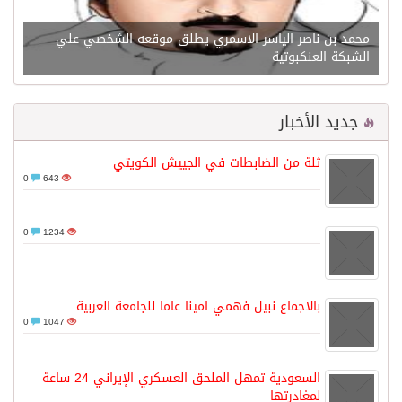
محمد بن ناصر الياسر الاسمري يطلق موقعه الشخصي علي
الشبكة العنكبوتية
جديد الأخبار
ثلة من الضابطات في الجييش الكويتي
0
643
0
1234
بالاجماع نبيل فهمي امينا عاما للجامعة العربية
0
1047
السعودية تمهل الملحق العسكري الإيراني 24 ساعة
لمغادرتها