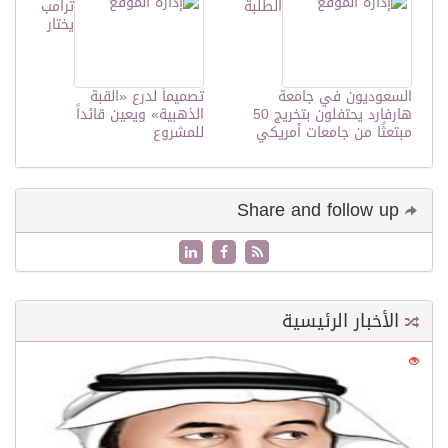
الطلبة
ترامب
يختار
السعوديون في جامعة
تصميماً لدرع «القبة
هارفارد يحتفلون بتخريج 50
الذهبية» ويعين قائداً
مبتعثًا من جامعات أمريكي
للمشروع
Share and follow up
الأخبار الرئيسية
0
21628