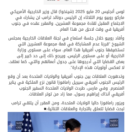
لوس أنجليس 20 مايو 2025 (شينخوا) قال وزير الخارجية الأمريكي
تسليم 248 حافلة سياحية صينية فاخرة مخصصة للسوق السعودية
ماركو روبيو يوم الثلاثاء إن الرئيس دونالد ترامب لن يشارك في
الاجتماع المقبل لقادة مجموعة العشرين، والمقرر عقده في جنوب
أفريقيا في وقت لاحق من هذا العام.
ثلة من الضابطات في الجييش الكويتي
وأفاد روبيو خلال جلسة استماع في لجنة العلاقات الخارجية بمجلس
الشيوخ “قررنا عدم المشاركة في قمة مجموعة العشرين التي
مدينة الملك سلمان للطاقة “سبارك” توقع اتفاقية تطوير مصانع جاهزة ومتخصصة في مجال الطاقة
تستضيفها جنوب أفريقيا هذا العام، سواء على مستوى وزارة
الخارجية أو على مستوى الرئيس، ويرجع ذلك إلى حد كبير إلى
بعض القضايا التي أدرجوها على جدول أعمالهم والتي، كما نعتقد،
كسوة الكعبة تعتلي البيت العتيق
لا تعكس أولويات هذه الإدارة”.
وتدهورت العلاقات بين جنوب أفريقيا والولايات المتحدة بعد أن وقع
الرئيس الجنوب أفريقي سيريل رامافوزا قانون نزع الملكية في يناير
“سبيس إكس” تطلق 24 قمرًا صناعيًا جديدًا إلى الفضاء
المنصرم. وفي مارس، طردت الولايات المتحدة السفير الجنوب
أفريقي آنذاك إبراهيم رسول، مما زاد من توتر العلاقات.
ويزور رامافوزا حاليا الولايات المتحدة، ومن المقرر أن يلتقي ترامب
لبحث قضايا تتعلق بالتجارة والعلاقات الثنائية.■