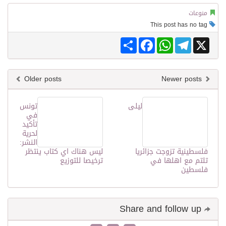
منوعات
This post has no tag
Share
Facebook
WhatsApp
Telegram
X
Older posts
Newer posts
ليلى
تونس
في
تأكيد
لحرية
النشر:
فلسطينية تزوجت جزائريا
ليس هناك اي كتاب ينتظر
تلتم مع اهلها في
ترخيصا للتوزيع
فلسطين
Share and follow up