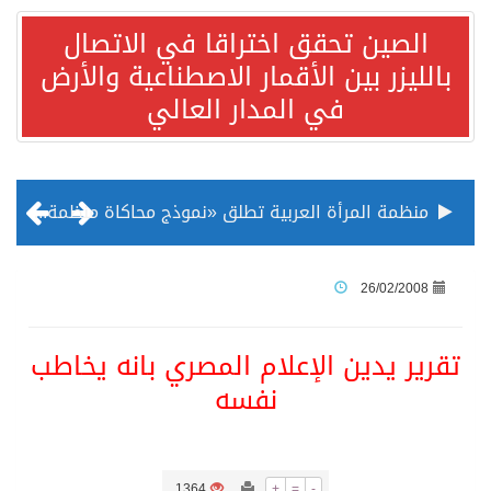
الصين تحقق اختراقا في الاتصال
بالليزر بين الأقمار الاصطناعية والأرض
في المدار العالي
منظمة المرأة العربية تطلق «نموذج محاكاة منظمة المرأة العربية للشباب» بمشاركة 10 دول عربية..غدًا
الناس في العديد من الدول ينظرون إلى الصين بصورة أكثر إيجابية من الولايات المتحدة
26/02/2008
إدراج قرية سيدي بوسعيد التونسية رسميا ضمن قائمة التراث العالمي
تقرير يدين الإعلام المصري بانه يخاطب
نفسه
الأونكتاد»: السعودية تصعد للمرتبة الـ13 عالمياً في جذب الاستثمار الأجنبي في 2025 التدفقات قفزت 57.1 % إلى 33 مليار دولار مدفوعةً باستراتيجيات التنويع الاقتصادي
/ ست بلاطات رخامية تاريخية بمعرض عمارة الحرمين الشريفين توثق أسماء الخلفاء الراشدين وتعود إلى القرن الثالث عشر الهجري
1364
+
=
-