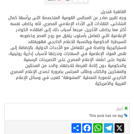
القاهرة قنديل:
تسليم 248 حافلة سياحية صينية فاخرة مخصصة للسوق السعودية
وجه تقرير صادر عن المجالس القومية المتخصصة التى يرأسها كمال
الشاذلى، انتقادات إلى الأداء الإعلامي المصري، لأنه يخاطب نفسه
أكثر مما يخاطب الآخرين، مرجعا أسباب ذلك إلى افتقاده الكوادر
ثلة من الضابطات في الجييش الكويتي
الإعلامية التي تتعامل بأسلوب يتفق مع روح العصر وخضوعه
للسيطرة الحكومية.وبالنسبة للاعلام الخارجي فهويفتقد
لاستراتيجية واضحة في للتعامل مع الأحداث الدولية، بالإضافة إلى
مدينة الملك سلمان للطاقة “سبارك” توقع اتفاقية تطوير مصانع جاهزة ومتخصصة في مجال الطاقة
نقص المواد الإعلامية في السفارات وندرتها لأسباب إدارية روتينية،
علاوة على اعتماد الإعلام المصري على التصريحات الرسمية
والحكومية دون إتاحة الفرصة للاجتهاد والحد من المحللين
كسوة الكعبة تعتلي البيت العتيق
والمفكرين والكتاب.وطالب المجلس بضرورة تصدى الإعلام المصري
الخارجي للصورة النمطية "المشوهة" للعرب في وسائل الإعلام
الغربية والأمريكية
“سبيس إكس” تطلق 24 قمرًا صناعيًا جديدًا إلى الفضاء
أخبار
This post has no tag
Share
Facebook
WhatsApp
Telegram
X