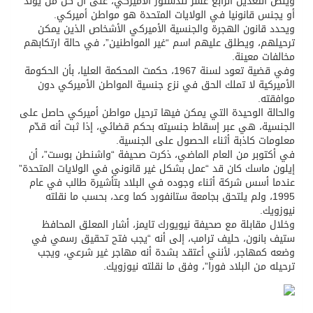
وينص التعديل الرابع عشر للدستور الأميركي، على أن كل من يولد
أو يجنس قانونيا في الولايات المتحدة هو مواطن أميركي.
ويحدد قانون الهجرة والجنسية الأميركي الأشخاص الذين يمكن
ترحيلهم، ويطلق عليهم اسم “غير المواطنين”، في حالة ارتكابهم
مخالفات معينة.
وفي قضية تعود لسنة 1967، حكمت المحكمة العليا، بأن الحكومة
الأميركية لا تملك الحق في نزع جنسية المواطن الأميركي دون
موافقته.
والحالة الوحيدة التي يمكن فيها ترحيل مواطن أميركي حاصل على
الجنسية، هي عبر إسقاط جنسيته بحكم قضائي، إذا ثبت أنه قدّم
معلومات كاذبة أثناء الحصول على الجنسية.
في أكتوبر من العام الماضي، ذكرت صحيفة “واشنطن بوست”، أن
إيلون ماسك كان قد “عمل بشكل غير قانوني في الولايات المتحدة”
عندما أسس شركة أثناء وجوده في البلاد بتأشيرة طالب في عام
1995، ولم يلتحق بجامعة ستانفورد كما وعد، بحسب ما نقلته
نيوزويك.
وخلال مقابلة مع صحيفة نيويورك تايمز، أشار المعلق المحافظ
ستيف بانون، حليف ترامب، إلى أنه “يجب فتح تحقيق رسمي في
وضعه كمهاجر، لأنني أعتقد بشدة أنه مهاجر غير شرعي، ويجب
ترحيله من البلاد فورا”، وفق ما نقلته نيوزويك.