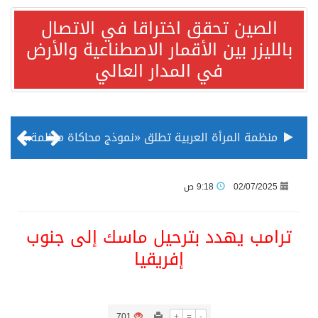
الصين تحقق اختراقا في الاتصال
بالليزر بين الأقمار الاصطناعية والأرض
في المدار العالي
منظمة المرأة العربية تطلق «نموذج محاكاة منظمة المرأة العربية للشباب» بمشاركة 10 دول عربية..غدًا
الناس في العديد من الدول ينظرون إلى الصين بصورة أكثر إيجابية من الولايات المتحدة
02/07/2025
9:18 ص
إدراج قرية سيدي بوسعيد التونسية رسميا ضمن قائمة التراث العالمي
ترامب يهدد بترحيل ماسك إلى جنوب
إفريقيا
الأونكتاد»: السعودية تصعد للمرتبة الـ13 عالمياً في جذب الاستثمار الأجنبي في 2025 التدفقات قفزت 57.1 % إلى 33 مليار دولار مدفوعةً باستراتيجيات التنويع الاقتصادي
/ ست بلاطات رخامية تاريخية بمعرض عمارة الحرمين الشريفين توثق أسماء الخلفاء الراشدين وتعود إلى القرن الثالث عشر الهجري
701
+
=
-