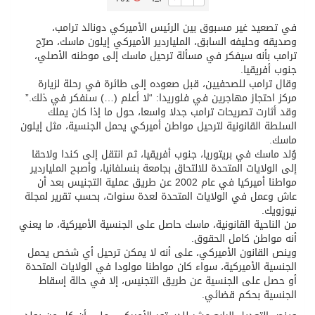
في تصعيد غير مسبوق بين الرئيس الأميركي دونالد ترامب،
تسليم 248 حافلة سياحية صينية فاخرة مخصصة للسوق السعودية
وصديقه وحليفه السابق، الملياردير الأميركي إيلون ماسك، صرّح
ترامب بأنه سيفكر في مسألة ترحيل ماسك إلى موطنه الأصلي،
جنوب أفريقيا.
ثلة من الضابطات في الجييش الكويتي
وقال ترامب للصحفيين، قبل صعوده إلى طائرة في رحلة لزيارة
مركز احتجاز مهاجرين في فلوريدا: “لا أعلم (…) سنفكر في ذلك.”
وقد أثارت تصريحات ترامب جدلا واسعا، حول ما إذا كان يملك
مدينة الملك سلمان للطاقة “سبارك” توقع اتفاقية تطوير مصانع جاهزة ومتخصصة في مجال الطاقة
السلطة القانونية لترحيل مواطن أميركي يحمل الجنسية، مثل إيلون
ماسك.
وُلد ماسك في بريتوريا، جنوب أفريقيا، ثم انتقل إلى كندا ولاحقا
كسوة الكعبة تعتلي البيت العتيق
إلى الولايات المتحدة للالتحاق بجامعة بنسلفانيا، وأصبح الملياردير
مواطنا أميركيا في عام 2002 عن طريق عملية التجنيس بعد أن
عاش وعمل في الولايات المتحدة لعدة سنوات، بحسب تقرير لمجلة
“سبيس إكس” تطلق 24 قمرًا صناعيًا جديدًا إلى الفضاء
نيوزويك.
من الناحية القانونية، ماسك حاصل على الجنسية الأميركية، ما يعني
أنه مواطن كامل الحقوق.
وينص القانون الأميركي، على أنه لا يمكن ترحيل أي شخص يحمل
الجنسية الأميركية، سواء كان مواطنا مولودا في الولايات المتحدة
أو حصل على الجنسية عن طريق التجنيس، إلا في حالة إسقاط
الجنسية بحكم قضائي.