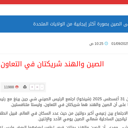
 الصين بصورة أكثر إيجابية من الولايات المتحدة
ميا ضمن قائمة التراث العالمي
01/09/202
10:25 ص
الصين والهند شريكتان في التعاون،
ارة الحرمين الشريفين توثق أسماء الخلفاء الراشدين وتعود إلى ا
11988
+
=
-
تيانجين 31 أغسطس 2025 (شينخوا) اجتمع الرئيس الصيني شي جين بينغ
 على أن الصين والهند هما شريكتان في التعاون، وليستا متنافستين.
لاجتماع بين زعيمي أكبر دولتين من حيث عدد السكان في العالم، قبيل ان
تيانجين الساحلية شمالي الصين يومي الأحد والإثنين.
توقع اتفاقية تطوير مصانع جاهزة ومتخصصة في مجال الطاقة
شي، مودي، أن الصين والهند يمثلان فرص تطوير لبعضهما البعض وليس ته