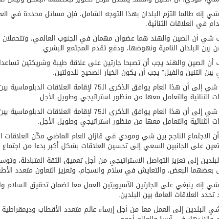
ي إنه طالما التزم البلدان بهذا التوجه الشامل، فإن مسائل محددة في الع
م في العلاقات الثنائية.
شي أن الصين والهند هما عضوان مهمان في الجنوب العالمي، وتتحملان ال
ن بين البلدان النامية ونهوضها، ودفع تقدم المجتمع البشري.
أن الصين والهند يجب أن تصبحا جارتين على علاقة طيبة وشريكتين تساعدان
ي بين التنين والفيل” يجب أن يكون الخيار الصحيح للدولتين.
مة المرأة العربية للشباب» بمشاركة 10 دول عربية..غدًا
وأشار شي إلى أن هذا العام يوافق الذكرى الـ75 لإقا
ات الثنائية والتعامل معها من منظور استراتيجي وطويل الأجل.
وأشار شي إلى أن هذا العام يوافق الذكرى الـ75 لإقا
ات الثنائية والتعامل معها من منظور استراتيجي وطويل الأجل.
ن الاجتماع الناجح بين شي ومودي في قازان العام الماضي مكّن العلاقات ا
تعين على الجانبين السعي إلى تحسين العلاقات بشكل أكبر بدءا من اجتماع ت
لبلدين إلى تعزيز التواصل الاستراتيجي من أجل تعميق الثقة المتبادلة، وتوسيع
بعضهما البعض، والتعايش في سلام وانسجام، وتعزيز التعاون متعدد الأطر
ي إنه ينبغي على الجارتين الآسيويتين العمل معا لضمان تحقيق السلام وال
 تحدد العلاقات العامة بين البلدين.
ي البلدين إلى العمل معا من أجل إرساء عالم متعدد الأقطاب وديمقراطية أك