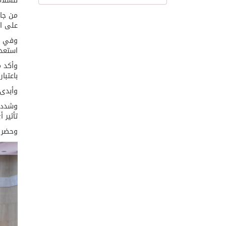
للسلام
من جان
على ال
وفي سي
استعدا
وأكد م
باعتبا
وأبدى 
وشدد ر
تأثير 
وحضر ا