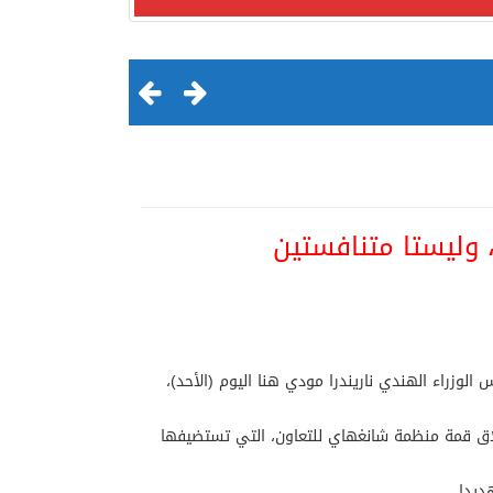
 وليستا متنافستين
لقرن الثالث عشر الهجري
 مع رئيس الوزراء الهندي ناريندرا مودي هنا اليوم (الأحد)،
طلاق قمة منظمة شانغهاي للتعاون، التي تستضيفها
ديدا.