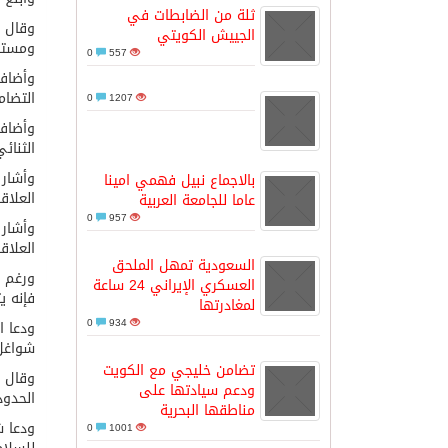
ثلة من الضابطات في
وقال ش
الجييش الكويتي
ومستدا
كسوة الكعبة تعتلي البيت العتيق
0
557
وأضاف 
التضام
0
1207
“سبيس إكس” تطلق 24 قمرًا صناعيًا جديدًا إلى الفضاء
وأضاف 
الثنائ
منظمة المرأة العربية تطلق «نموذج محاكاة منظ
بالاجماع نبيل فهمي امينا
العلاق
عاما للجامعة العربية
0
957
العلاق
السعودية تمهل الملحق
ورغم أ
العسكري الإيراني 24 ساعة
فإنه ي
لمغادرتها
0
934
ودعا ا
شواغل 
تضامن خليجي مع الكويت
وقال ش
ودعم سيادتها على
الحدود
مناطقها البحرية
ودعا ش
0
1001