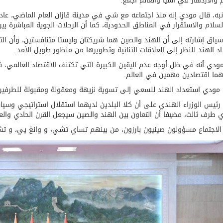
 والازدهار في آسيا والعالم أجمع.
به، قال مودي إنه منذ اجتماعه مع شي في مدينة قازان العام الماضي، عادت ا
سلام والاستقرار في المناطق الحدودية، كما أن الرحلات الجوية المباشرة بي
اق إشارته إلى أن الهند والصين هما شريكتان وليستا متنافستين، وأن الت
د الهند للنظر إلى العلاقات الثنائية وتطويرها من منظور طويل الأمد.
ودي أنه في ظل أوجه عدم اليقين الكبيرة التي تكتنف الاقتصاد العالمي، فإ
رهما اقتصادين مهمين في العالم.
مودي استعداد الهند للسعي إلى تسوية نزيهة ومعقولة ومقبولة للطرفين 
ئيس الوزراء الهندي على أن كلا البلدين لديهما استقلال استراتيجي وسياس
أي طرف ثالث، مضيفا أن التعاون بين الهند والصين سيجعل القرن الحادي والعش
لاجتماع مسؤولون صينيون بارزون، من بينهم تساي تشي، و وانغ يي، و تش