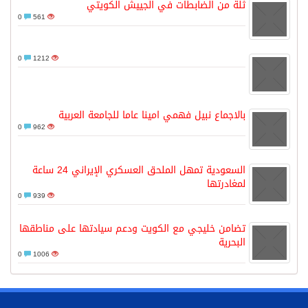
ثلة من الضابطات في الجييش الكويتي
0
561
0
1212
بالاجماع نبيل فهمي امينا عاما للجامعة العربية
0
962
السعودية تمهل الملحق العسكري الإيراني 24 ساعة
لمغادرتها
0
939
تضامن خليجي مع الكويت ودعم سيادتها على مناطقها
البحرية
0
1006