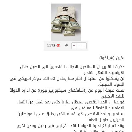
تسليم 248 حافلة سياحية صينية فاخرة مخصصة للسوق السعودية
ثلة من الضابطات في الجييش الكويتي
1173
+
=
-
مدينة الملك سلمان للطاقة “سبارك” توقع اتفاقية تطوير مصانع جاهزة ومتخصصة في مجال الطاقة
بكين (شينخوا)
كسوة الكعبة تعتلي البيت العتيق
ذكرت التقارير ان السائحين الاجانب القادمون الى الصين خلال
الاولمبياد الشهر القادم
لن يتمكنوا من استبدال اكثر مما يعادل 50 الف دولار امريكى فى
“سبيس إكس” تطلق 24 قمرًا صناعيًا جديدًا إلى الفضاء
البنوك الصينية.
نقلت طبعة اليوم من ((شانغهاى سيكيورتيز نيوز)) عن ادارة الدولة
للنقد الاجنبى
قولها ان الحد الاقصى سيظل ساريا حتى بعد شهر من انتهاء
الاولمبياد الخاصة للمعاقين فى
سبتمبر. والحد الاقصى هو نفسه الذى يطبق على المواطنين
الصينيين طوال العام.
وقد تم ابلاغ ادارة الدولة للنقد الاجنبى فى بكين ومدن اخرى
مضيفة — شانغهاى وتيانجين