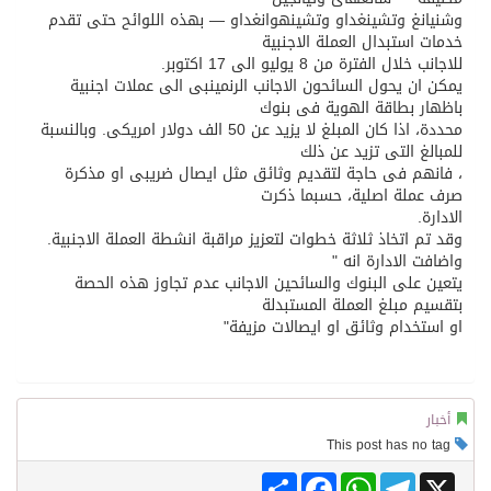
وشنيانغ وتشينغداو وتشينهوانغداو — بهذه اللوائح حتى تقدم
خدمات استبدال العملة الاجنبية
للاجانب خلال الفترة من 8 يوليو الى 17 اكتوبر.
يمكن ان يحول السائحون الاجانب الرنمينبى الى عملات اجنبية
باظهار بطاقة الهوية فى بنوك
محددة، اذا كان المبلغ لا يزيد عن 50 الف دولار امريكى. وبالنسبة
للمبالغ التى تزيد عن ذلك
، فانهم فى حاجة لتقديم وثائق مثل ايصال ضريبى او مذكرة
صرف عملة اصلية، حسبما ذكرت
الادارة.
وقد تم اتخاذ ثلاثة خطوات لتعزيز مراقبة انشطة العملة الاجنبية.
واضافت الادارة انه "
يتعين على البنوك والسائحين الاجانب عدم تجاوز هذه الحصة
بتقسيم مبلغ العملة المستبدلة
او استخدام وثائق او ايصالات مزيفة"
أخبار
This post has no tag
Share
Facebook
WhatsApp
Telegram
X