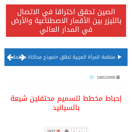
الصين تحقق اختراقا في الاتصال
بالليزر بين الأقمار الاصطناعية والأرض
في المدار العالي
منظمة المرأة العربية تطلق «نموذج محاكاة منظمة المرأة العربية للشباب» بمشاركة 10 دول عربية..غدًا
الناس في العديد من الدول ينظرون إلى الصين بصورة أكثر إيجابية من الولايات المتحدة
19/01/2008
إدراج قرية سيدي بوسعيد التونسية رسميا ضمن قائمة التراث العالمي
إحباط مخطط لتسميم محتفلين شيعة
بالسيانيد
الأونكتاد»: السعودية تصعد للمرتبة الـ13 عالمياً في جذب الاستثمار الأجنبي في 2025 التدفقات قفزت 57.1 % إلى 33 مليار دولار مدفوعةً باستراتيجيات التنويع الاقتصادي
/ ست بلاطات رخامية تاريخية بمعرض عمارة الحرمين الشريفين توثق أسماء الخلفاء الراشدين وتعود إلى القرن الثالث عشر الهجري
1837
+
=
-