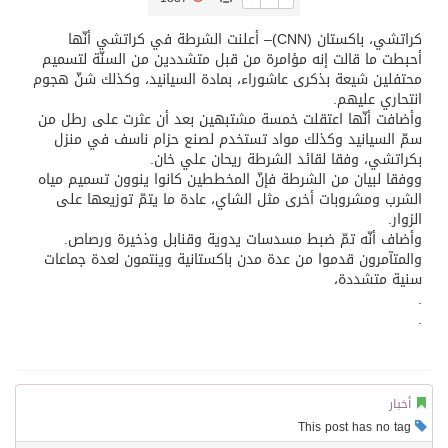
كراتشي، باكستان (CNN)– أعلنت الشرطة في كراتشي أنّها
تسليم 248 حافلة سياحية صينية فاخرة مخصصة للسوق السعودية
أحبطت ما قالت إنه مؤامرة من قبل متشددين من السنّة لتسميم
محتفلين شيعة بذكرى عاشوراء، بمادة السيانيد، وكذلك شنّ هجوم
انتحاري عليهم.
ثلة من الضابطات في الجييش الكويتي
وأضافت أنّها اعتقلت خمسة مشتبهين بعد أن عثرت على رطل من
سمّ السيانيد وكذلك مواد تستخدم لصنع حزام ناسف في منزل
بكراتشي، وفقا لقائد الشرطة ريحان علي خان.
مدينة الملك سلمان للطاقة “سبارك” توقع اتفاقية تطوير مصانع جاهزة ومتخصصة في مجال الطاقة
ووفقا لبيان من الشرطة فإنّ المخططين كانوا ينوون تسميم مياه
الشرب ومشروبات أخرى مثل الشاي، عادة ما يتمّ توزيعها على
الزوار.
كسوة الكعبة تعتلي البيت العتيق
وأضاف أنّه تمّ ضبط مسدسات يدوية وقنابل وذخيرة ورصاص.
والمتآمرون قدموا من عدة مدن باكستانية وينتمون لعدة جماعات
سنية متشددة،
“سبيس إكس” تطلق 24 قمرًا صناعيًا جديدًا إلى الفضاء
.
.
أخبار
This post has no tag