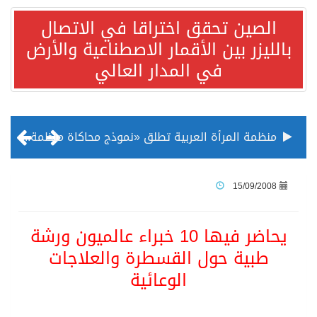
الصين تحقق اختراقا في الاتصال
بالليزر بين الأقمار الاصطناعية والأرض
في المدار العالي
منظمة المرأة العربية تطلق «نموذج محاكاة منظمة المرأة العربية للشباب» بمشاركة 10 دول عربية..غدًا
الناس في العديد من الدول ينظرون إلى الصين بصورة أكثر إيجابية من الولايات المتحدة
15/09/2008
إدراج قرية سيدي بوسعيد التونسية رسميا ضمن قائمة التراث العالمي
يحاضر فيها 10 خبراء عالميون ورشة
طبية حول القسطرة والعلاجات
الأونكتاد»: السعودية تصعد للمرتبة الـ13 عالمياً في جذب الاستثمار الأجنبي في 2025 التدفقات قفزت 57.1 % إلى 33 مليار دولار مدفوعةً باستراتيجيات التنويع الاقتصادي
الوعائية
/ ست بلاطات رخامية تاريخية بمعرض عمارة الحرمين الشريفين توثق أسماء الخلفاء الراشدين وتعود إلى القرن الثالث عشر الهجري