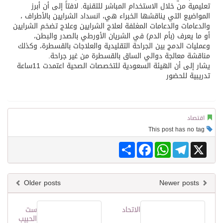
تعليمية من خلال الاستخدام المباشر للتقنية. لافتاً إلى أن أبرز
المواضيع التي يناقشها الخبراء هي، انسداد الشرايين بالأطراف ،
والدعامات والدعامات المغلفة لعلاج الشرايين وعلاج تضخم الشرايين
أو ما يعرف (بأم الدم) في الشريان الأورطي بالصدر والبطن،
وعمليات الدمج بين الجراحة التقليدية والعلاجات بالقسطرة، وكذلك
مناقشة معالجة دوالي الساق بالقسطرة من غير جراحة.
يشار إلى أن الهيئة السعودية للتخصصات الصحية اعتمدت 11ساعة
تدريبية للحضور
اقتصاد
This post has no tag
Share
Facebook
WhatsApp
Telegram
X
Older posts
Newer posts
الاتحاد
ست
الحبيب