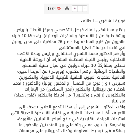
1384
+
=
-
تسليم 248 حافلة سياحية صينية فاخرة مخصصة للسوق السعودية
فوزية الشهري – الطائف
ينظم مستشفى الملك فيصل التخصصي ومركز الأبحاث بالرياض،
ثلة من الضابطات في الجييش الكويتي
ورشة طبية عن ( القسطرة والعلاجات الوعائية)، يقدمها 10 خبراء
عالميون من خارج المملكة وذلك عبر 26 محاضرة على مدى يومين
في قاعة الدراسات العليا بالمستشفى.
مدينة الملك سلمان للطاقة “سبارك” توقع اتفاقية تطوير مصانع جاهزة ومتخصصة في مجال الطاقة
وأوضح الدكتور محمد الشمري استشاري ورئيس وحدة الأشعة
التداخلية ورئيس اللجنة المنظمة المشارك، أن الورشة الطبية
تحظى بمشاركة 10 خبراء دوليبن في مجال تقنية القسطرة
كسوة الكعبة تعتلي البيت العتيق
والعلاجات الوعائية، وهم الدكتورة (بوروس) من أمريكا الخبيرة
العالمية بعلاجات العيوب الخلقية للأوعية الدموية، والدكتورين
(سيرني ) و ( قرم) من النمسا ، والدكتور (بوليا) والدكتور ( أحمد
“سبيس إكس” تطلق 24 قمرًا صناعيًا جديدًا إلى الفضاء
ناصف) من بريطانيا، والدكتور (أيمن السباعي) من الإمارات
والدكتورين (رازفي) و(تشوبرا) من أمريكا والدكتور (فادي حداد)
من لبنان.
ولفت الدكتور الشمري إلى أن هذا التجمع الطبي يهدف إلى
التعريف بآخر المستجدات الطبية في تقنية القسطرة الحديثة التي
استبدلت الجراحة التقليدية في علاج أمراض الشرايين والأوردة،
وتقديمها بأسلوب عملي وتفاعلي بين المتحدثين والحضور ما
يساهم في تبسيط المعلومة وكذلك تدريبهم على مجسمات