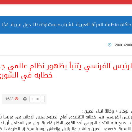
مة المرأة العربية للشباب» بمشاركة 10 دول عربية..غدًا
 الصين بصورة أكثر إيجابية من الولايات المتحدة
20/01/200
ميا ضمن قائمة التراث العالمي
لرئيس الفرنسي يتنبأ بظهور نظام عالمي ج
خطابه في الشور
ارة الحرمين الشريفين توثق أسماء الخلفاء الراشدين وتعود إلى ا
1683
+
=
-
 الوكاد + وكالة انباء الصين :
رئيس الفرنسي فى خطابه التقليدي أمام الدبلوماسيين الاجانب في فرنسا بأ
 يصبح فيه الاتحاد الاوربي أحد القوى الاكثر فاعلية. وان من المحتمل أن ند
النسبية. فصعود الصين والهند والبرازيل وإنعاش روسيا سيخلق الظروف ال