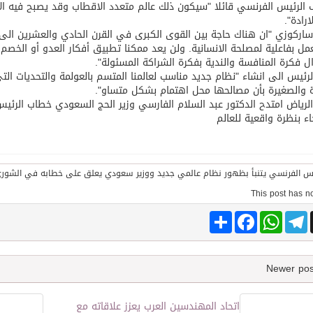
الرئيس الفرنسي قائلا "سيكون ذلك عالم متعدد الاقطاب وقد يصبح فيه الاتح
ارادة".
اركوزي "ان هناك حاجة بين القوى الكبرى في القرن الحادي والعشرين الى
توقع اتفاقية تطوير مصانع جاهزة ومتخصصة في مجال الطاقة
مل بفاعلية لمصلحة الانسانية. ولن يعد ممكنا تطبيق أفكار العدو أو الخصم
ل فكرة المنافسة والندية بفكرة الشراكة المسئولة".
لرئيس الى انشاء "نظام جديد مناسب لعالمنا المتسم بالعولمة والتحديات ا
ة والصغيرة بأن مصالحها محل اهتمام بشكل متساو".
رياض امتدح الدكتور عبد السلام الفارسي وزير الحج السعودي خطاب الرئ
اء بنظرة واقعية للعالم
Share
Facebook
WhatsApp
Telegram
اتحاد المهندسين العرب يعزز علاقاته مع