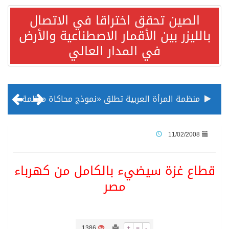
الصين تحقق اختراقا في الاتصال
بالليزر بين الأقمار الاصطناعية والأرض
في المدار العالي
منظمة المرأة العربية تطلق «نموذج محاكاة منظمة المرأة العربية للشباب» بمشاركة 10 دول عربية..غدًا
الناس في العديد من الدول ينظرون إلى الصين بصورة أكثر إيجابية من الولايات المتحدة
11/02/2008
إدراج قرية سيدي بوسعيد التونسية رسميا ضمن قائمة التراث العالمي
قطاع غزة سيضيء بالكامل من كهرباء
مصر
الأونكتاد»: السعودية تصعد للمرتبة الـ13 عالمياً في جذب الاستثمار الأجنبي في 2025 التدفقات قفزت 57.1 % إلى 33 مليار دولار مدفوعةً باستراتيجيات التنويع الاقتصادي
/ ست بلاطات رخامية تاريخية بمعرض عمارة الحرمين الشريفين توثق أسماء الخلفاء الراشدين وتعود إلى القرن الثالث عشر الهجري
1386
+
=
-