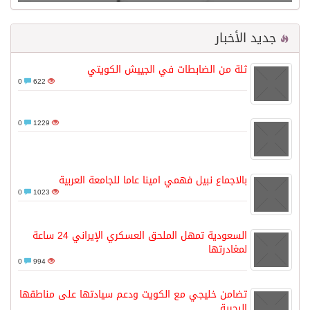
جديد الأخبار
ثلة من الضابطات في الجييش الكويتي
0
622
0
1229
بالاجماع نبيل فهمي امينا عاما للجامعة العربية
0
1023
السعودية تمهل الملحق العسكري الإيراني 24 ساعة
لمغادرتها
0
994
تضامن خليجي مع الكويت ودعم سيادتها على مناطقها
البحرية