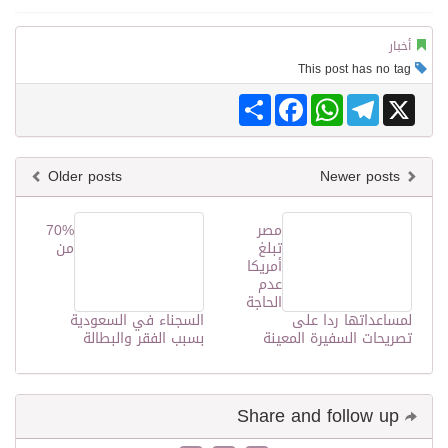
أخبار
This post has no tag
Share
Facebook
WhatsApp
Telegram
X
Older posts
Newer posts
مصر
70%
تبلغ
من
أمريكا
عدم
الحاجة
لمساعداتها ردا على
السجناء في السعودية
تصريحات السفيرة المعينة
بسبب الفقر والبطالة
Share and follow up