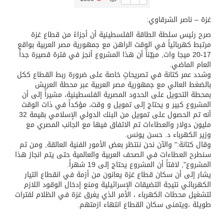
غزة – ناصر الشرقاوي:
تسليم 248 حافلة سياحية صينية فاخرة مخصصة للسوق السعودية
صرح رئيس سلطة الطاقة الفلسطينية أن أجزاءً من قطاع غزة
مرتبط كهربائياً في الوقت الراهن مع جمهورية مصر العربية بواقع
ثلة من الضابطات في الجييش الكويتي
17-20 ميجا وات, مبيّناً أن هذا المشروع أنجز في فترة قصيرة جداً
العام الماضي.
وشدد عمر كتانة في تصريحاتٍ خاصة على ضرورة ربط القطاع ككل
مدينة الملك سلمان للطاقة “سبارك” توقع اتفاقية تطوير مصانع جاهزة ومتخصصة في مجال الطاقة
بالضغط العالي مع جمهورية مصر العربية عبر محطة العريش
بمحطة التحويل على الحدود المصرية الفلسطينية، مشيراً إلى أن
المشروع كبير و يحتاج إلى تمويل و وقت، مؤكداً في ذات الوقت
كسوة الكعبة تعتلي البيت العتيق
أنه تم الحصول على تمويل من البنك الدولي الإسلامي بقيمة 32
مليون دولار والعطاءات تم الاتفاق فيها مع الجانب المصري مع
وزير الكهرباء د. حسن يونس.
“سبيس إكس” تطلق 24 قمرًا صناعيًا جديدًا إلى الفضاء
وقال كتانة:" والآن نحن ننتظر بعض الأمور الفنية العالقة, ومن ثم
سنطرح العطاءات في الصحف العربية والعالمية حتى يتم انجاز هذا
المشروع", لافتاً أن المشروع يحتاج إلى 19 شهراً.
يشار إلى أن سكان قطاع غزة يعانون من أزمة في انقطاع التيار
الكهربائي نتيجة التضيقات الإسرائيلية ومنع إدخال الوقود اللازم
لتشغيل محطات الكهرباء ، الأمر الذي يغرق غزة في الظلام لفترات
طويلة ،ويتمنى سكان القطاع انتهاء ازمتهم.