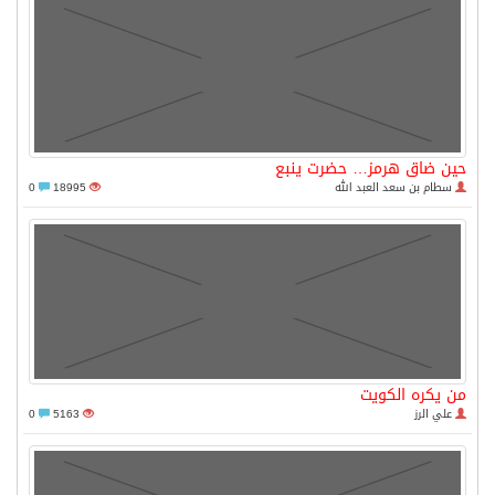
حين ضاق هرمز… حضرت ينبع
سطام بن سعد العبد الله
18995
0
من يكره الكويت
علي الرز
5163
0