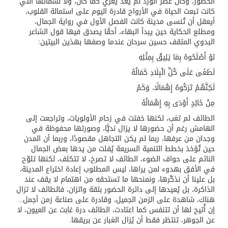
الحضور، وكأن عطر الورد لم يعد يغري كما كان، ولا نسماتها التي
كانت تبعث الحياة في الأرواح قادرة اليوم على استمالة القلوب،
أيعقل أن تُنسى مدينة كانت الفصل الأول في رواية الجمال،
ومطلع الحكاية حين يبدأ البهاء، أحقًا يصدق فيها قول الشاعر
البدوي المثقف حسين سرحان عندما وصفها بهذين البيتين:
لوْ أَصْلَحُوهُ بِمَا يَلِيقُ بِمِثْلِهِ
لَطَغَى عَلَى كُلِّ الْبِلَادِ كَمَالُهُ
لَكِنَّهُمْ تَرَكُوهُ إِهْمَالًا، وَكَمْ
مِنْ خَالِدٍ أَوْدَى بِهِ إِهْمَالُهُ
الطائف لم تغب، لكنها خفتت في زحام الأولويات، وتراجعت إلى
الهامش رغم أن حضورها لا يزال نديًّا، وصورتها محفوظة في
وجدان من عرفها، ربما لم يكن التجاهل مقصودًا، وربما أن المدن
حين تُؤخذ بخطط التنمية السريعة يُفلت من يدها بعض الجمال
النائم على حواف الضوء، الطائف لا تصرخ، لا تتكلف، لكنها تلوّح
في الأفق بهدوء لمن يراها، ليس المطلوب إعادة اختراع المدينة،
بل علينا أن نذكّرها، ونمنحها ما تستحقه من اهتمام لا يقف عند
الذاكرة، بل يُعيدها إلى دائرة الحضور بثقة واتزان، فالطائف لا تزال
هناك، شاهدة على الزمن الجميل، وقادرة على صناعة زمن أجمل..
إن أُتيح لها أن تتنفس كما اعتادت، الطائف درة غابت عن العيون، لا
عن الجوهر، تنتظر فقط أن يُزال الغبار عن بريقها.