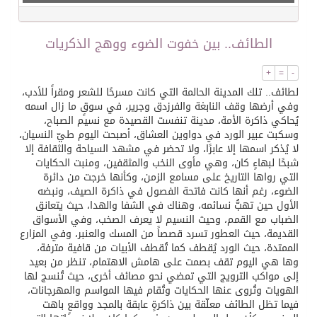
تسليم 248 حافلة سياحية صينية فاخرة مخصصة للسوق السعودية
الطائف.. بين خفوت الضوء ووهج الذكريات
ثلة من الضابطات في الجييش الكويتي
+
=
-
لطائف.. تلك المدينة الحالمة التي كانت مسرحًا للشعر ومقراً للأدب،
وفي أرضها وقف النابغة والفرزدق وجرير، في سوقٍ ما زال اسمه
مدينة الملك سلمان للطاقة “سبارك” توقع اتفاقية تطوير مصانع جاهزة ومتخصصة في مجال الطاقة
يُحاكي ذاكرة الأمة، مدينة تنفست القصيدة مع نسيم الصباح،
وسكبت عبير الورد في دواوين العشاق، أصبحت اليوم طيّ النسيان،
لا يُذكر اسمها إلا عابرًا، ولا تحضر في مشهد السياحة والثقافة إلا
كسوة الكعبة تعتلي البيت العتيق
شبحًا لبهاءٍ كان، وهي مأوى النخب والمثقفين، ومنبت الحكايات
التي رواها التاريخ على مسامع الزمن، وكأنها خرجت من دائرة
الضوء، رغم أنها كانت فاتحة الفصول في ذاكرة الصيف، ونبضه
“سبيس إكس” تطلق 24 قمرًا صناعيًا جديدًا إلى الفضاء
الأول حين تهبُّ نسائمه، وهناك في الشفا والهدا، حيث يتعانق
الضباب مع القمم، وحيث النسيم لا يعرف الصخب، وفي الأسواق
القديمة، حيث العطور تسرد قصصاً من المسك والعنبر، وفي المزارع
الممتدة، حيث الورد يُقطف كما تُقطف الأبيات من قافية مترفة،
وها هي اليوم تقف بصمت على هامش الاهتمام، تنظر من بعيد
إلى مواكب الترويج التي تمضي نحو مصائف أخرى، حيث تُنسج لها
الهويات وتُروى عنها الحكايات وتُقام فيها المواسم والمهرجانات،
فيما تظل الطائف معلّقة بين ذاكرةٍ عابقة بالمجد وواقعٍ باهت