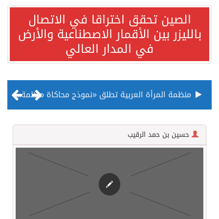
الصين تحقق اختراقا في الاتصال
بالليزر بين الأقمار الاصطناعية والأرض
في المدار العالي
منظمة المرأة العربية تطلق «نموذج محاكاة منظمة المرأة العربية للشباب» بمشاركة 10 دول عربية..غدًا
الناس في العديد من الدول ينظرون إلى الصين بصورة أكثر إيجابية من الولايات المتحدة
حسين بن حمد الرقيب
إدراج قرية سيدي بوسعيد التونسية رسميا ضمن قائمة التراث العالمي
الأونكتاد»: السعودية تصعد للمرتبة الـ13 عالمياً في جذب الاستثمار الأجنبي في 2025 التدفقات قفزت 57.1 % إلى 33 مليار دولار مدفوعةً باستراتيجيات التنويع الاقتصادي
/ ست بلاطات رخامية تاريخية بمعرض عمارة الحرمين الشريفين توثق أسماء الخلفاء الراشدين وتعود إلى القرن الثالث عشر الهجري