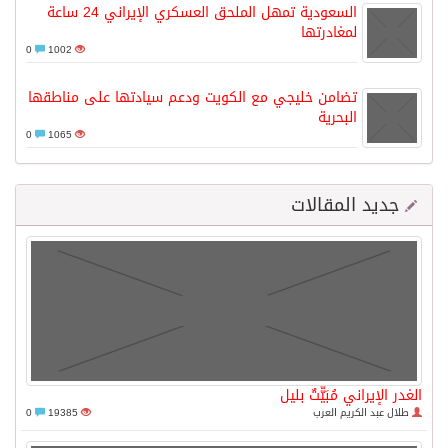
السعودية تمهل الملحق العسكري الإيراني 24 ساعة
لمغادرتها
0
1002
تضامن خليجي مع الكويت ودعم سيادتها على مناطقها
البحرية
0
1065
جديد المقالات
الغدر الإيراني مُبَيّّتٌ بليل
طلال عبد الكريم العرب
19385
0