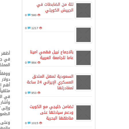
ثلة من الضابطات في
الجييش الكويتي
مدينة الملك سلمان للطاقة “سبارك” 
0
580
0
1217
كسوة الكعبة تعتلي البيت العتيق
“سبيس إكس” تطلق 24 قمرًا صناعيًا جديدًا إلى الفضاء
بالاجماع نبيل فهمي امينا
أظهر تقرير الاستثم
عاما للجامعة العربية
في جذب
0
984
المملك
ووفقاً
السعودية تمهل الملحق
العسكري الإيراني 24 ساعة
لمغادرتها
0
953
في الع
وأشار 
تضامن خليجي مع الكويت
وإلى
ودعم سيادتها على
الطموح
مناطقها البحرية
وعلى ص
0
1015
والمهم