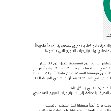
السعودية
تقدماً ملحوظاً
اقتصادي واستراتيجيات التنويع التي تنتهجها
لمباشر الواردة إلى
السعودية
لتصل إلى 33 مليار
دولار في عام 2025، مقارنة بـ21 مليار دولار في 2024، مسجلة نمواً قوياً بواقع 57.1 في المائة بما يعزز مكانتها بصفتها واحدةً من
أهم الوجهات الاستثمارية في المنطقة والعالم. وبفضل هذا الأداء، حافظت المملكة على موقعها المتقدم ضمن قائمة أكبر 20 اقتصاداً
متلقياً للاستثمار الأجنبي المباشر على مستوى العالم، حيث صعدت إلى المرتبة الـ13 عالمياً في عام 2025 بعد أن كانت في المرتبة الـ17
 والخليج العربي بشكل عام،
لتحتية، بالإضافة إلى استراتيجيات التنويع الاقتصادي
دية
برزت أيضاً بصفتها أحد المصادر الرئيسية
 والسيادية للمملكة وقدرتها على قيادة وتسهيل