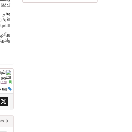
تدفقات
وفي سي
الأركا
النامية 
ويأتي 
وأفريق
التقار
This post has no tag
X
Newer posts