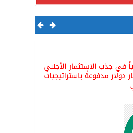
 السعودية تصعد للمرتبة الـ13 عالمياً في جذب الاستثمار الأجنبي
التدفقات قفزت 57.1 % إلى 33 مليار دولار مدفوعةً باستراتيجيات
لقرن الثالث عشر الهجري