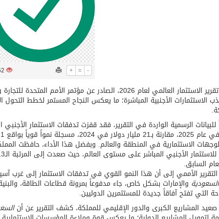
توقع اتفاقية تطوير مصانع جاهزة ومتخصصة في مجال الطاقة
1162
+
=
-
ار العالمي لعام 2026، الصادر عن مؤتمر الأمم المتحدة للتجارة والتنمية (الأونكتاد)، تحقيق
 الاستثمارات الأجنبية المباشرة؛ ما يعكس النجاح المستمر لخطط التحول ال
ة.
 للبيانات الرسمية الواردة في التقرير، فقد قفزت تدفقات الاستثمار الأجنبي ا
ام السابق.
التقرير الأممي إلى أن هذا النمو القوي في تدفقات الاستثمار إلى غرب آسيا
السعودية
والإمارات بشكل خاص، جاء مدفوعاً بمرونة قطاعات الطاقة، والبنية ا
ة التي تفتح آفاقاً جديدة للمستثمرين الدوليين.
عيد المشاريع الكبرى والدور الإقليمي للمملكة، كشف التقرير عن أن
السعو
ة لتمويل المشاريع الدولية؛ ما يعكس قوة وملاءة المؤسسات الاستثمارية