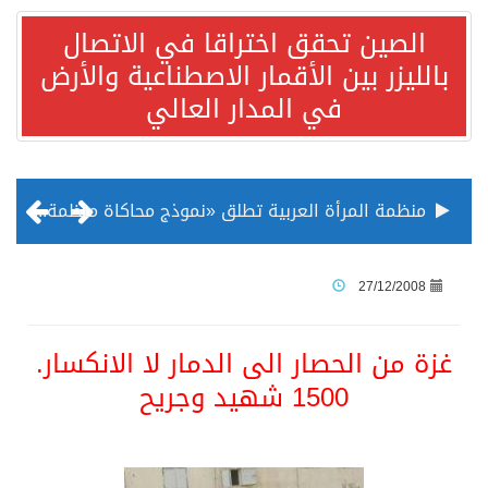
الصين تحقق اختراقا في الاتصال
بالليزر بين الأقمار الاصطناعية والأرض
في المدار العالي
منظمة المرأة العربية تطلق «نموذج محاكاة منظمة المرأة العربية للشباب» بمشاركة 10 دول عربية..غدًا
الناس في العديد من الدول ينظرون إلى الصين بصورة أكثر إيجابية من الولايات المتحدة
27/12/2008
إدراج قرية سيدي بوسعيد التونسية رسميا ضمن قائمة التراث العالمي
غزة من الحصار الى الدمار لا الانكسار.
1500 شهيد وجريح
الأونكتاد»: السعودية تصعد للمرتبة الـ13 عالمياً في جذب الاستثمار الأجنبي في 2025 التدفقات قفزت 57.1 % إلى 33 مليار دولار مدفوعةً باستراتيجيات التنويع الاقتصادي
/ ست بلاطات رخامية تاريخية بمعرض عمارة الحرمين الشريفين توثق أسماء الخلفاء الراشدين وتعود إلى القرن الثالث عشر الهجري