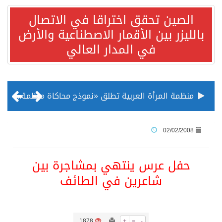
الصين تحقق اختراقا في الاتصال
بالليزر بين الأقمار الاصطناعية والأرض
في المدار العالي
منظمة المرأة العربية تطلق «نموذج محاكاة منظمة المرأة العربية للشباب» بمشاركة 10 دول عربية..غدًا
الناس في العديد من الدول ينظرون إلى الصين بصورة أكثر إيجابية من الولايات المتحدة
02/02/2008
إدراج قرية سيدي بوسعيد التونسية رسميا ضمن قائمة التراث العالمي
حفل عرس ينتهي بمشاجرة بين
شاعرين في الطائف
الأونكتاد»: السعودية تصعد للمرتبة الـ13 عالمياً في جذب الاستثمار الأجنبي في 2025 التدفقات قفزت 57.1 % إلى 33 مليار دولار مدفوعةً باستراتيجيات التنويع الاقتصادي
/ ست بلاطات رخامية تاريخية بمعرض عمارة الحرمين الشريفين توثق أسماء الخلفاء الراشدين وتعود إلى القرن الثالث عشر الهجري
1878
+
=
-