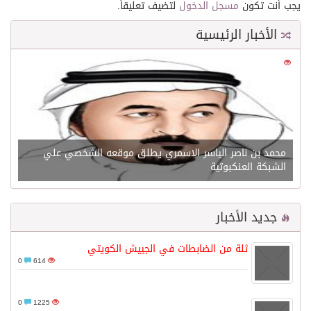
يجب أنت تكون
مسجل الدخول
لتضيف تعليقاً.
الأخبار الرئيسية
0
21594
محمد بن ناصر الياسر الاسمري يطلق موقعه الشخصي علي
الشبكة العنكبوتية
جديد الأخبار
ثلة من الضابطات في الجييش الكويتي
0
614
0
1225