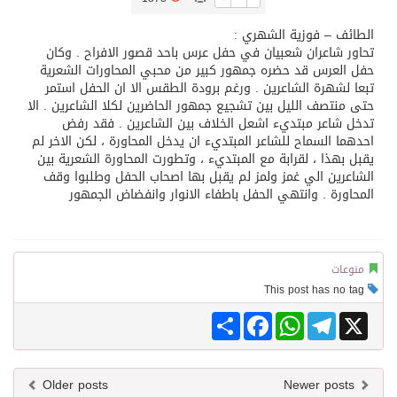
الطائف – فوزية الشهري :
تسليم 248 حافلة سياحية صينية فاخرة مخصصة للسوق السعودية
تحاور شاعران شعبيان في حفل عرس باحد قصور الافراح . وكان
حفل العرس قد حضره جمهور كبير من محبي المحاورات الشعرية
تبعا لشهرة الشاعرين . ورغم برودة الطقس الا ان الحفل استمر
ثلة من الضابطات في الجييش الكويتي
حتى منتصف الليل بين تشجيع جمهور الحاضرين لكلا الشاعرين . الا
تدخل شاعر مبتديء اشعل الخلاف بين الشاعرين . فقد رفض
احدهما السماح للشاعر المبتديء ان يدخل المحاورة ، لكن الاخر لم
مدينة الملك سلمان للطاقة “سبارك” توقع اتفاقية تطوير مصانع جاهزة ومتخصصة في مجال الطاقة
يقبل بهذا ، لقرابة مع المبتديء ، وتطورت المحاورة الشعرية بين
الشاعرين الي غمز ولمز لم يقبل بها اصحاب الحفل وطلبوا وقف
المحاورة . وانتهي الحفل باطفاء الانوار وانفضاض الجمهور
كسوة الكعبة تعتلي البيت العتيق
“سبيس إكس” تطلق 24 قمرًا صناعيًا جديدًا إلى الفضاء
منوعات
This post has no tag
Share
Facebook
WhatsApp
Telegram
X
Older posts
Newer posts