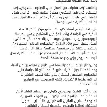
وسدّ هذه الفجوة التشخيصية”.
وأضافت “بعد سنوات من العمل على الجينوم السعودي، يُعد
الإسهام في هذا المشروع خطوة مهمة ضمن التزامي بتعزيز
التمثيل في علم الجينوم وضمان أن يخدم الطب الدقيق جميع
الفئات السكانية على تنوعها”.
من جانبه، أوضح أستاذ كاوست وعضو مركز التميّز للصحة
الذكية في الجامعة وأحد المؤلفين المشاركين في الدراسة
البروفيسور روبرت هوهن دورف، أن بناء هذه الخرائط التي
أُطلق عليها اسم JaSaPaGe (البانجينوم الياباني-السعودي)،
باستخدام عيّنات من مجتمعين مختلفين جينيًا، أتاح فرصة
لدراسة تأثير اختلاف المرجع المستخدم عن الفئة السكانية محل
البحث، ما يوفر رؤى جديدة مهمة للصحة.
وقال: “اليابان والسعودية هما في طرفين متباعدين من آسيا،
وقد انفصلتا جينيًا لفترات طويلة، مما أتاح لنا دراسة تأثير
البانجينوم المخصص للسكان على دقة تحديد المتغيرات
الوراثية عندما لا تتطابق الفئة المدروسة مع المراجع
المستخدمة”.
بدوره أشار الباحث يوسوكي كاواي من معهد اليابان لأمن
الصحة وأحد المؤلفين المشاركين، إلى الفوائد السريرية
المتوقعة لهاتين الفئتين السكانيتين قائلًا “إن التطوير
المشترك لخرائط بانجينوم مخصصة للسكان اليابانيين