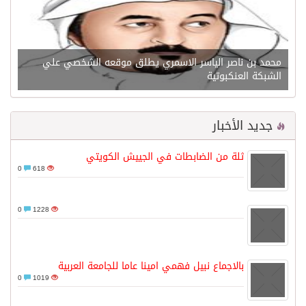
محمد بن ناصر الياسر الاسمري يطلق موقعه الشخصي علي
الشبكة العنكبوتية
جديد الأخبار
ثلة من الضابطات في الجييش الكويتي
0
618
0
1228
بالاجماع نبيل فهمي امينا عاما للجامعة العربية
0
1019