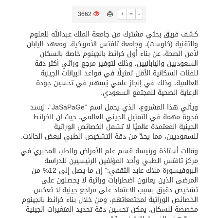
3662
+
=
-
تسليم 248 حافلة سياحية صينية فاخرة مخصصة للسوق السعودية
كشف فريق بحثي مشترك من جامعة الملك عبدالله للعلوم
والتقنية (كاوست)، وجامعة تافتس الأمريكية، ومعهد اليابان
ثلة من الضابطات في الجييش الكويتي
لأمن الصحة، عن بناء أول خرائط بانجينوم خاصة بالسكان
السعوديين واليابانيين، وذلك لتوفير مرجع وراثي أكثر دقة
للفئات السكانية الأقل تمثيلًا في قواعد البيانات الجينية
مدينة الملك سلمان للطاقة “سبارك” توقع اتفاقية تطوير مصانع جاهزة ومتخصصة في مجال الطاقة
العالمية، وذلك في إنجاز علمي يُسهم في تحسين جودة
الرعاية الصحية للمجتمع السعودي.
ويأتي هذا المشروع، الذي يحمل اسم “JaSaPaGe”، ليسد
كسوة الكعبة تعتلي البيت العتيق
فجوة مهمة في التمثيل الجيني العالمي، حيث إن الخرائط
الجينية المعتمدة عالميًا لا تشمل الخصائص الوراثية
للسعوديين، مما يحدّ من دقة التشخيص الطبي لبعض الحالات.
“سبيس إكس” تطلق 24 قمرًا صناعيًا جديدًا إلى الفضاء
وقالت أستاذة ورئيسة قسم علم الأمراض والطب المخبري في
مركز تافتس الطبي وأحد المؤلفين الرئيسيين للدراسة
البروفيسورة ملاك عابد الثقفي:” إن ما يصل إلى 12% من
المرضى الذين يعانون اضطرابات وراثية لا يحصلون على
تشخيص دقيق بسبب الاعتماد على مراجع جينية لا تعكس
الخصائص الوراثية لمجتمعاتهم، ومن خلال بناء خرائط بانجينوم
مخصصة للسكان، يمكن تحسين دقة تحديد المتغيرات الجينية