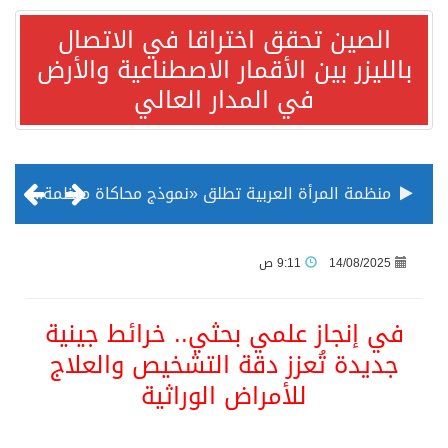
الصين تحقق اختراقا في الاتصال
بالليزر بين الأقمار الاصطناعية والأرض
في المدار العالي
منظمة المرأة العربية تطلق «نموذج محاكاة منظمة المرأة العربية للشباب» بمشاركة 10 دول عربية..غدًا
الناس في العديد من الدول ينظرون إلى الصين بصورة أكثر إيجابية من الولايات المتحدة
14/08/2025
9:11 ص
إدراج قرية سيدي بوسعيد التونسية رسميا ضمن قائمة التراث العالمي
في إنجاز علمي بحثي.. خرائط جينية
جديدة تُعزز دقة التشخيص والعلاج
الأونكتاد»: السعودية تصعد للمرتبة الـ13 عالمياً في جذب الاستثمار الأجنبي في 2025 التدفقات قفزت 57.1 % إلى 33 مليار دولار مدفوعةً باستراتيجيات التنويع الاقتصادي
للأمراض الوراثية
/ ست بلاطات رخامية تاريخية بمعرض عمارة الحرمين الشريفين توثق أسماء الخلفاء الراشدين وتعود إلى القرن الثالث عشر الهجري