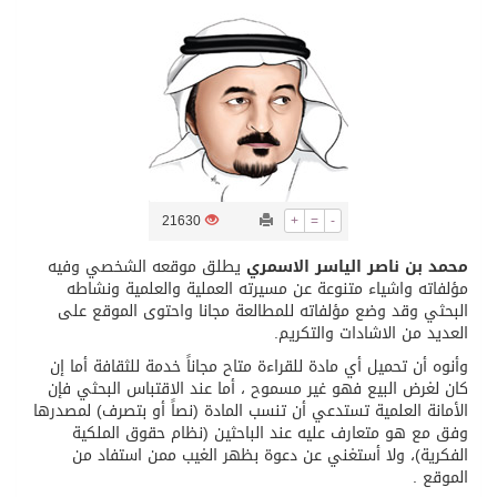
تسليم 248 حافلة سياحية صينية فاخرة مخصصة للسوق السعودية
ثلة من الضابطات في الجييش الكويتي
مدينة الملك سلمان للطاقة “سبارك” توقع اتفاقية تطوير مصانع جاهزة ومتخصصة في مجال الطاقة
21630
+
=
-
كسوة الكعبة تعتلي البيت العتيق
محمد بن ناصر الياسر الاسمري
يطلق موقعه الشخصي وفيه
مؤلفاته واشياء متنوعة عن مسيرته العملية والعلمية ونشاطه
البحثي وقد وضع مؤلفاته للمطالعة مجانا واحتوى الموقع على
“سبيس إكس” تطلق 24 قمرًا صناعيًا جديدًا إلى الفضاء
العديد من الاشادات والتكريم.
وأنوه أن تحميل أي مادة للقراءة متاح مجاناً خدمة للثقافة أما إن
كان لغرض البيع فهو غير مسموح ، أما عند الاقتباس البحثي فإن
الأمانة العلمية تستدعي أن تنسب المادة (نصاً أو بتصرف) لمصدرها
وفق مع هو متعارف عليه عند الباحثين (نظام حقوق الملكية
الفكرية)، ولا أستغني عن دعوة بظهر الغيب ممن استفاد من
الموقع .