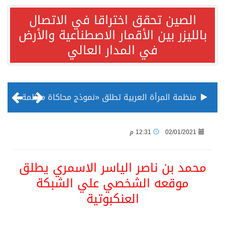
الصين تحقق اختراقا في الاتصال
بالليزر بين الأقمار الاصطناعية والأرض
في المدار العالي
منظمة المرأة العربية تطلق «نموذج محاكاة منظمة المرأة العربية للشباب» بمشاركة 10 دول عربية..غدًا
الناس في العديد من الدول ينظرون إلى الصين بصورة أكثر إيجابية من الولايات المتحدة
02/01/2021
12:31 م
إدراج قرية سيدي بوسعيد التونسية رسميا ضمن قائمة التراث العالمي
محمد بن ناصر الياسر الاسمري يطلق
موقعه الشخصي علي الشبكة
الأونكتاد»: السعودية تصعد للمرتبة الـ13 عالمياً في جذب الاستثمار الأجنبي في 2025 التدفقات قفزت 57.1 % إلى 33 مليار دولار مدفوعةً باستراتيجيات التنويع الاقتصادي
العنكبوتية
/ ست بلاطات رخامية تاريخية بمعرض عمارة الحرمين الشريفين توثق أسماء الخلفاء الراشدين وتعود إلى القرن الثالث عشر الهجري