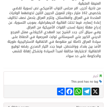
العنيفة المتبقية.
من ناحية أخرى، اقر مجلس النواب الأمريكي نص تسوية تقضي
بتخصيص 162 مليار دولار لتمويل الحربين اللتين تخوضهما الولايات
المتحدة في العراق وأفغانستان، وتلزم العراق بتحمل نصف تكاليف
إعادة إعماره، فيما تخلت الغالبية الديمقراطية، بموجب التسوية، عن
إدراج مهلة زمنية لسحب القوات الأمريكية من العراق.
وفي سياق آخر، جدد الشيخ عبد المهدي الكربلائي ممثل المرجع
الديني الكبير علي السيستاني ثوابت المرجعية في الحفاظ على
سيادة العراق كاملة غير منقوصة في الاتفاقية الاستراتيجية طويلة
الأمد بين بغداد وواشنطن، فيما جدد التيار الصدري رفضه توقيع
الاتفاقية؛ لاعتبارها مخالفة لمبدأ السيادة وتشكل إهانة للشعب
والحكومة على حد سواء.
أخبار
This post has no tag
Share
Facebook
WhatsApp
Telegram
X