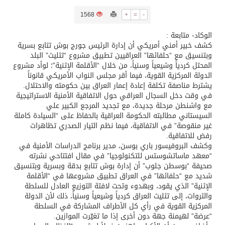
1568
+
=
-
/ ست بلاطات رخامية تاريخية بمعرض عمارة الحرمين الشريفين توثق أسماء الخلفاء الراشدين وتعود إلى القرن الثالث عشر الهجري
الوكاد- متابعة :
كشف خبير أمني أمريكي أن إدارة الرئيس جورج بوش تتابع بسرية
تسليم 248 حافلة سياحية صينية فاخرة مخصصة للسوق السعودية
وبتنسيق مع “حلفائها” العراقيين تطبيق مشروع “تثليث” البلد
المحتل كردياً وشيعياً وسنياً، من خلال “الأقلمة الإثنية”؛ لوأد مشروع
الدولة المركزية القوية، فيما أقر مجلس النواب الأمريكي قانوناً
ثلة من الضابطات في الجييش الكويتي
يشترط مناصفة تكلفة إعادة إعمار العراق بين حكومته والاحتلال.
في وقت دخل السجال العراقي حول الاتفاقية الأمنية الاستراتيجية
مع واشنطن مرحلة جديدة، مع تجديد المرجع الكبير علي
مدينة الملك سلمان للطاقة “سبارك” توقع اتفاقية تطوير مصانع جاهزة ومتخصصة في مجال الطاقة
السيستاني مطالبته الحكومة العراقية بالحفاظ على “السيادة كاملة
غير منقوصة” في الاتفاقية، فيما نظم التيار الصدري تظاهرات
رفض للاتفاقية.
كسوة الكعبة تعتلي البيت العتيق
وكشف البروفيسور باري بوسن، مدير برنامج الدراسات الأمنية في
“معهد ماساتشوستس للتكنولوجيا” في مقال افتتاحي نشرته
صحيفة “بوسطن جلوب” أن إدارة بوش تتابع بدقة وبسرية وبتنسيق
شديد مع “حلفائها” في العراق تطبيق مشروعها في “الأقلمة
الإثنية” الذي يقود، وبهدوء وتحت لافتة التوزيع العادل للسلطة
والثروات، إلى تثليث العراق كردياً وشيعياً وسنياً، ذلك لأن الدولة
المركزية القوية في رأي كل الأطراف المشاركة في السلطة
“عرضة” لهيمنة جهة دون أخرى إذا ما تغيّرت الموازين.