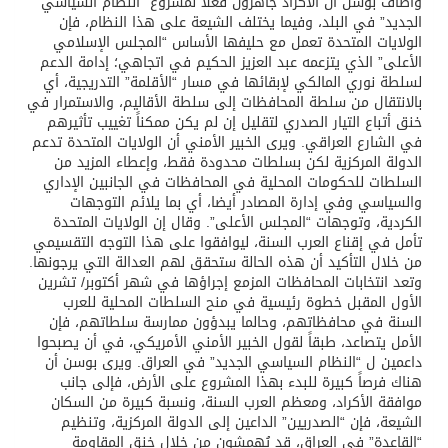
وأضاف بوسن أن الأكراد جاهزون فعلاً لمشروع “النظام السياسي
الجديد” في البلد، وفيما يختلف الشيعة على هذا النظام، فإن
الولايات المتحدة تعمل مع حليفها الأساس “المجلس الإسلامي
الأعلى” الذي يتزعمه عبد العزيز الحكيم في اتجاهي؛ إدامة الدعم
لسلطة نوري المالكي لإبقائها في مسار “الأقلمة” التدريجية، أي
بالانتقال من سلطة المحافظات إلى سلطة الأقاليم، والاستمرار في
خنق أتباع التيار الصدري لتقليل إن لم يكن ممكناً تغييب تأثيرهم
في الشارع العراقي. ويرى الخبير الأمني أن الولايات المتحدة تدعم
الدولة المركزية لكن بسلطات محدودة فقط، وإعطاء المزيد من
السلطات للحكومات المحلية في المحافظات في الجانبين الإداري
والسياسي وفي إدارة المصادر أيضا، أي بما يلائم التوجهات
الكردية، وتوجهات “المجلس الأعلى”. وقال إن الولايات المتحدة
تأمل في إقناع العرب السنة، ليوافقوا على هذا التوجه التقسيمي
من خلال التأكيد أن هذه الحالة ستحقق لهم العدالة التي يرجونها.
وتعد انتخابات المحافظات المزمع إجراؤها في شهر أكتوبر/ تشرين
الأول المقبل خطوة رئيسية في منح السلطات المحلية للعرب
السنة في محافظاتهم، وحالما يبدؤون ممارسة سلطاتهم، فإن
الأمل يتصاعد، طبقاً لقول الخبير الأمني الأمريكي، في أن يصبحوا
داعمين ل “النظام السياسي الجديد” في العراق. ويرى بوسن أن
هناك فرصاً كبيرة للبدء بهذا المشروع على الأرض، فإلى جانب
موافقة الأكراد، ومعظم العرب السنة، ونسبة كبيرة من السكان
الشيعة، فإن “الصدريين” الداعين إلى الدولة المركزية، وتنظيم
“القاعدة” في العراق، قد يُهمشون من خلال خنق المقاومة