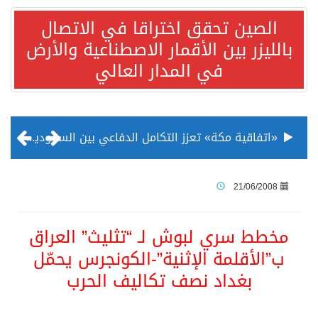
الصين تحقق اختراقا في الاتصال
بالليزر بين الأقمار الاصطناعية والأرض
في المدار العالي
«اتفاقية مكة» تعزز التكامل الدفاعي بين السعودية وتركيا وباكستان
منظمة المرأة العربية تطلق «نموذج محاكاة منظمة المرأة العربية للشباب» بمشاركة 10 دول عربية..غدًا
21/06/2008
الناس في العديد من الدول ينظرون إلى الصين بصورة أكثر إيجابية من الولايات المتحدة
مخطط سري لبوش لـ “تثليث” العراق
ب”الأقلمة الإثنية”-الكونجرس يحمّل
إدراج قرية سيدي بوسعيد التونسية رسميا ضمن قائمة التراث العالمي
بغداد نصف تكاليف الحرب
الأونكتاد»: السعودية تصعد للمرتبة الـ13 عالمياً في جذب الاستثمار الأجنبي في 2025 التدفقات قفزت 57.1 % إلى 33 مليار دولار مدفوعةً باستراتيجيات التنويع الاقتصادي