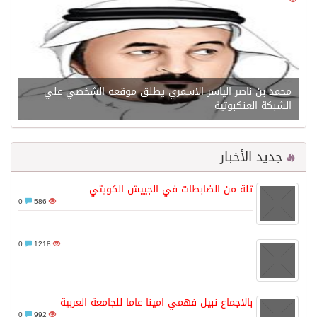
محمد بن ناصر الياسر الاسمري يطلق موقعه الشخصي علي
الشبكة العنكبوتية
جديد الأخبار
ثلة من الضابطات في الجييش الكويتي
0
586
0
1218
بالاجماع نبيل فهمي امينا عاما للجامعة العربية
0
992