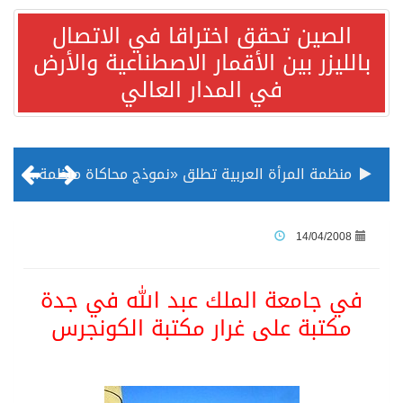
الصين تحقق اختراقا في الاتصال
بالليزر بين الأقمار الاصطناعية والأرض
في المدار العالي
منظمة المرأة العربية تطلق «نموذج محاكاة منظمة المرأة العربية للشباب» بمشاركة 10 دول عربية..غدًا
الناس في العديد من الدول ينظرون إلى الصين بصورة أكثر إيجابية من الولايات المتحدة
14/04/2008
إدراج قرية سيدي بوسعيد التونسية رسميا ضمن قائمة التراث العالمي
في جامعة الملك عبد الله في جدة
مكتبة على غرار مكتبة الكونجرس
الأونكتاد»: السعودية تصعد للمرتبة الـ13 عالمياً في جذب الاستثمار الأجنبي في 2025 التدفقات قفزت 57.1 % إلى 33 مليار دولار مدفوعةً باستراتيجيات التنويع الاقتصادي
/ ست بلاطات رخامية تاريخية بمعرض عمارة الحرمين الشريفين توثق أسماء الخلفاء الراشدين وتعود إلى القرن الثالث عشر الهجري