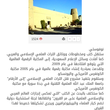
تسليم 248 حافلة سياحية صينية فاخرة مخصصة للسوق السعودية
ثلة من الضابطات في الجييش الكويتي
1524
+
=
-
مدينة الملك سلمان للطاقة “سبارك” توقع اتفاقية تطوير مصانع جاهزة ومتخصصة في مجال الطاقة
نوفوستي.
ستنقل كتب ومخطوطات ووثائق التراث العلمي الإسلامي والعربي،
كسوة الكعبة تعتلي البيت العتيق
كما أفادت وسائل الإعلام السعودية، إلى المكتبة الرقمية العالمية
التي يتوقع افتتاحها في عام 2009.
وتقدمت بمبادرة إنشاء مكتبة رقمية عالمية في عام 2005 مكتبة
“سبيس إكس” تطلق 24 قمرًا صناعيًا جديدًا إلى الفضاء
الكونغرس الأمريكي واليونسكو.
وستقوم بتنفيذ مشروع نقل التراث العلمي الإسلامي "إلى الأرقام"
جامعة الملك عبد الله العلمية التقنية في جدة سوية مع مكتبة
الكونغرس الأمريكي.
كما ستكلف بالبحث عن الكتب "التي تعكس إنجازات العالم العربي
والإسلامي العلمية على مر القرون" وانتقائها لجنة استشارية دولية
تضم كبار العلماء والبيبليوغرافيين ويجري تشكيلها خصيصا لهذا
الغرض.