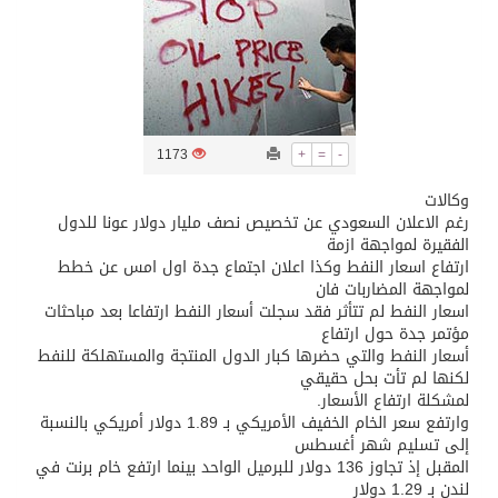
تسليم 248 حافلة سياحية صينية فاخرة مخصصة للسوق السعودية
ثلة من الضابطات في الجييش الكويتي
1173
+
=
-
مدينة الملك سلمان للطاقة “سبارك” توقع اتفاقية تطوير مصانع جاهزة ومتخصصة في مجال الطاقة
وكالات
رغم الاعلان السعودي عن تخصيص نصف مليار دولار عونا للدول
الفقيرة لمواجهة ازمة
كسوة الكعبة تعتلي البيت العتيق
ارتفاع اسعار النفط وكذا اعلان اجتماع جدة اول امس عن خطط
لمواجهة المضاربات فان
اسعار النفط لم تتأثر فقد سجلت أسعار النفط ارتفاعا بعد مباحثات
“سبيس إكس” تطلق 24 قمرًا صناعيًا جديدًا إلى الفضاء
مؤتمر جدة حول ارتفاع
أسعار النفط والتي حضرها كبار الدول المنتجة والمستهلكة للنفط
لكنها لم تأت بحل حقيقي
لمشكلة ارتفاع الأسعار.
وارتفع سعر الخام الخفيف الأمريكي بـ 1.89 دولار أمريكي بالنسبة
إلى تسليم شهر أغسطس
المقبل إذ تجاوز 136 دولار للبرميل الواحد بينما ارتفع خام برنت في
لندن بـ 1.29 دولار