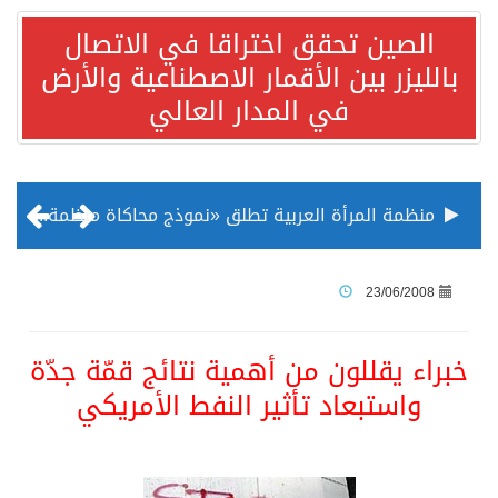
الصين تحقق اختراقا في الاتصال
بالليزر بين الأقمار الاصطناعية والأرض
في المدار العالي
منظمة المرأة العربية تطلق «نموذج محاكاة منظمة المرأة العربية للشباب» بمشاركة 10 دول عربية..غدًا
الناس في العديد من الدول ينظرون إلى الصين بصورة أكثر إيجابية من الولايات المتحدة
23/06/2008
إدراج قرية سيدي بوسعيد التونسية رسميا ضمن قائمة التراث العالمي
خبراء يقللون من أهمية نتائج قمّة جدّة
واستبعاد تأثير النفط الأمريكي
الأونكتاد»: السعودية تصعد للمرتبة الـ13 عالمياً في جذب الاستثمار الأجنبي في 2025 التدفقات قفزت 57.1 % إلى 33 مليار دولار مدفوعةً باستراتيجيات التنويع الاقتصادي
/ ست بلاطات رخامية تاريخية بمعرض عمارة الحرمين الشريفين توثق أسماء الخلفاء الراشدين وتعود إلى القرن الثالث عشر الهجري