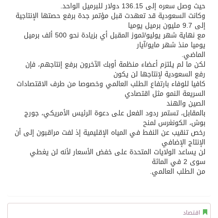
حيث وصل سعره إلى 136.15 دولار للبرميل الواحد.
وكانت السعودية قد تعهدت قبل مؤتمر جدة برفع حصتها الإنتاجية
إلى 9.7 مليون برميل يوميا
مع نهاية شهر يوليو/تموز المقبل أي بزيادة نحو 500 ألف برميل
يوميا منذ شهر مايو/آيار
الماضي.
لكن ما لم يلتزم أعضاء منظمة أوبك الآخرون برفع إنتاجهم، فإن
رفع السعودية لإنتاجها لن يكون
كافيا للوفاء بارتفاع الطلب العالمي وخصوصا من طرف الاقتصادات
السريعة النمو مثل اقتصادي
الصين والهند
بالمقابل، تستمر ردود الفعل على دعوة الرئيس الأمريكي، جورج
بوش، الكونغرس لمنح
رخص تنقيب عن النفط في المياه الإقليمية إذ لفت مراقبون إلى أن
الإنتاج الإضافي
لن يساعد الولايات المتحدة على خفض الأسعار لأنه لن يغطي
سوى 2 في المائة
من الطلب العالمي.
اقتصاد