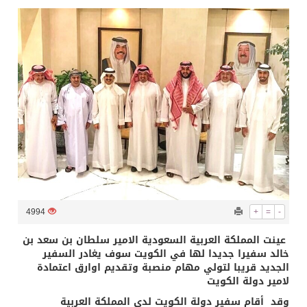
تسليم 248 حافلة سياحية صينية فاخرة مخصصة للسوق السعودية
ثلة من الضابطات في الجييش الكويتي
مدينة الملك سلمان للطاقة “سبارك” توقع اتفاقية تطوير مصانع جاهزة ومتخصصة في مجال الطاقة
كسوة الكعبة تعتلي البيت العتيق
“سبيس إكس” تطلق 24 قمرًا صناعيًا جديدًا إلى الفضاء
4994
+
=
-
عينت المملكة العربية السعودية الامير سلطان بن سعد بن
خالد سفيرا جديدا لها في الكويت سوف يغادر السفير
الجديد قريبا لتولي مهام منصبة وتقديم اوارق اعتمادة
لامير دولة الكويت
وقد أقام سفير دولة الكويت لدى المملكة العربية