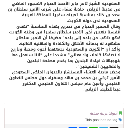
السعودية الشيخ ثامر جابر الأحمد الصباح الاسبوع الماضي
في مدينة الرياض مأدبة عشاء على شرف الأمير سلطان بن
سعد بن خالد بمناسبة تعيينه سفيرا للمملكة العربية
السعودية لدى دولة الكويت
.
وقال السفير الصباح في تصريح بهذه المناسبة “نهنئ
أنفسنا بتعيين أخي الأمير سلطان سفيرا في وطنه الكويت
فهو ذاهب من بلده إلى بلده” مضيفا أن الامير سلطان
مشهود له بدماثة الأخلاق والكفاءة والمهنية العالية.
وأكد أن “الكويت والسعودية تجمعهما أخوة ومحبة وتاريخ
لا تصفها كلمات ولا معاني” مشددا على “اننا سنعمل معا
بتوجيهات قيادة البلدين بما يخدم مصلحة البلدين
والشعبيين الشقيقين”.
وحضر مأدبة العشاء المستشار بالديوان الملكي السعودي
الأمير تركي بن محمد بن فهد وسفراء دول مجلس التعاون
الخليجي وأمين عام مجلس التعاون الخليجي الدكتور
عبداللطيف الزياني.
أصوات عربية مبدعة
This post has no tag