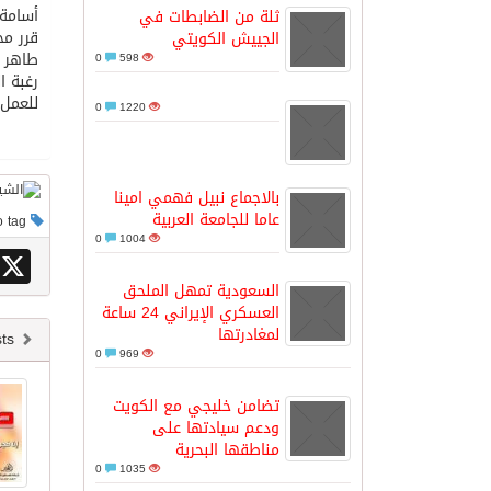
أسامة 
ثلة من الضابطات في
قرر مج
الجييش الكويتي
مدينة الملك سلمان للطاقة “سبارك” 
طاهر م
0
598
رغبة ا
للعمل 
0
1220
كسوة الكعبة تعتلي البيت العتيق
“سبيس إكس” تطلق 24 قمرًا صناعيًا جديدًا إلى الفضاء
بالاجماع نبيل فهمي امينا
عاما للجامعة العربية
This post has no tag
0
1004
X
السعودية تمهل الملحق
العسكري الإيراني 24 ساعة
لمغادرتها
Newer posts
0
969
تضامن خليجي مع الكويت
ودعم سيادتها على
مناطقها البحرية
0
1035