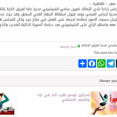
صقر – القاهرة –
لس إدارة نادي الزمالك تعيين سامي الشيشيني مدربا عاما لفريق الكرة بالن
توقع اتفاقية تطوير مصانع جاهزة ومتخصصة في مجال الطاقة
دربا لحراس المرمى وبعد قبول استقالة الجهاز الفني السابق وقد جرت عدة م
لرجل حسمت الامور لصالحه لحرصه على العمل في مناخ جيد وكان المجلس قد
معه واستقر الرأي على الشيشييني بعد دراسة السيرة الذاتية للمدرب والذي يتولى مس
اخبار الرياضة
Share
Facebook
WhatsApp
Telegram
إسرائيل توسع لهيب النار في غزة ،
وتقصف المشافي