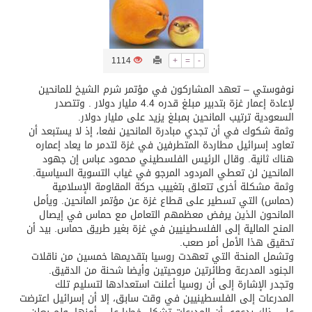
تسليم 248 حافلة سياحية صينية فاخرة مخصصة للسوق السعودية
1114
+
=
-
ثلة من الضابطات في الجييش الكويتي
نوفوستي – تعهد المشاركون في مؤتمر شرم الشيخ للمانحين
لإعادة إعمار غزة بتدبير مبلغ قدره 4.4 مليار دولار . وتتصدر
مدينة الملك سلمان للطاقة “سبارك” توقع اتفاقية تطوير مصانع جاهزة ومتخصصة في مجال الطاقة
السعودية ترتيب المانحين بمبلغ يزيد على مليار دولار.
وثمة شكوك في أن تجدي مبادرة المانحين نفعا، إذ لا يستبعد أن
تعاود إسرائيل مطاردة المتطرفين في غزة لتدمر ما يعاد إعماره
كسوة الكعبة تعتلي البيت العتيق
هناك ثانية. وقال الرئيس الفلسطيني محمود عباس إن جهود
المانحين لن تعطي المردود المرجو في غياب التسوية السياسية.
وثمة مشكلة أخرى تتعلق بتغييب حركة المقاومة الإسلامية
“سبيس إكس” تطلق 24 قمرًا صناعيًا جديدًا إلى الفضاء
(حماس) التي تسطير على قطاع غزة عن مؤتمر المانحين. ويأمل
المانحون الذين يرفض معظمهم التعامل مع حماس في إيصال
المنح المالية إلى الفلسطينيين في غزة بغير طريق حماس. بيد أن
تحقيق هذا الأمل أمر صعب.
وتشمل المنحة التي تعهدت روسيا بتقديمها خمسين من ناقلات
الجنود المدرعة وطائرتين مروحيتين وأيضا شحنة من الدقيق.
وتجدر الإشارة إلى أن روسيا أعلنت استعدادها لتسليم تلك
المدرعات إلى الفلسطينيين في وقت سابق، إلا أن إسرائيل اعترضت