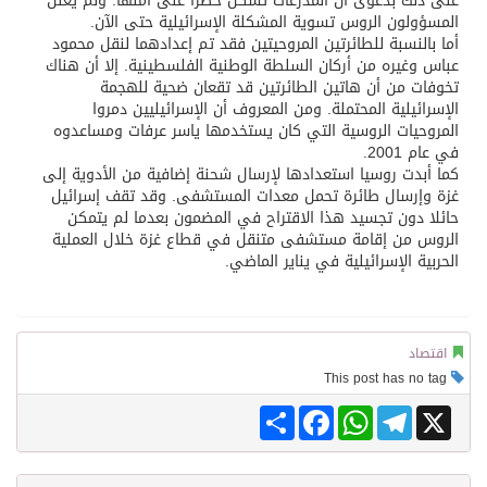
على ذلك بدعوى أن المدرعات تشكل خطرا على أمنها. ولم يعلن
المسؤولون الروس تسوية المشكلة الإسرائيلية حتى الآن.
أما بالنسبة للطائرتين المروحيتين فقد تم إعدادهما لنقل محمود
عباس وغيره من أركان السلطة الوطنية الفلسطينية. إلا أن هناك
تخوفات من أن هاتين الطائرتين قد تقعان ضحية للهجمة
الإسرائيلية المحتملة. ومن المعروف أن الإسرائيليين دمروا
المروحيات الروسية التي كان يستخدمها ياسر عرفات ومساعدوه
في عام 2001.
كما أبدت روسيا استعدادها لإرسال شحنة إضافية من الأدوية إلى
غزة وإرسال طائرة تحمل معدات المستشفى. وقد تقف إسرائيل
حائلا دون تجسيد هذا الاقتراح في المضمون بعدما لم يتمكن
الروس من إقامة مستشفى متنقل في قطاع غزة خلال العملية
الحربية الإسرائيلية في يناير الماضي.
اقتصاد
This post has no tag
Share
Facebook
WhatsApp
Telegram
X