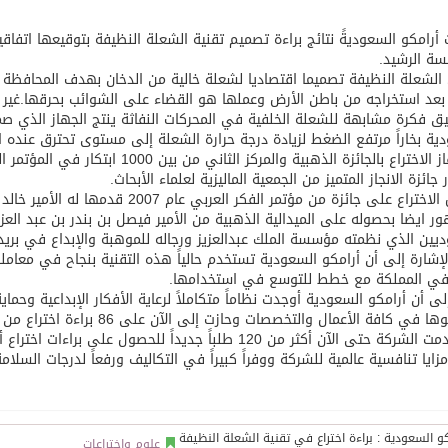
رامكو السعوديةً نتائج براءة تصميم تقنية الشعلة النظيفة بتوقيعها اتفا
توقع اتفاقية تطوير مصانع جاهزة ومتخصصة في مجال الطاقة
ة الرشيد.
الشعلة النظيفة تصميما اقتصاديا لشعلة خالية من الدخان بهدف المحافظة 
 بعد استخراجه من باطن الأرض وعملها هو القضاء على الشوائب بحرقها.غير أن
ق فكرة مشابهة للشعلة الخلفية في المحركات النفاثة ينتج الجهاز الذي
ية بخاراً مرتفع الضغط لزيادة درجة حرارة الشعلة إلى مستوى تحترق عنده ا
وقد فاز الاختراع بالجائزة الذهبية والم
ر جائزة الانجاز المتميز من الجمعية الماليزية لعلماء الأبحاث.
وحصل الاختراع على جائزة من مؤتمر ال
ر ايضا بحصوله على الميدالية الذهبية من الأمير فيصل بن بندر بن عبد العزي
يين الذي نظمته مؤسسة الملك عبدالعزيز ورجاله للموهبة والإبداع في بريد
لإشارة إلى أن أرامكو السعودية تستخدم حالياً هذه التقنية بنجاح في معا
في المملكة مع خطط للتوسع في استخدامها.
لى أن أرامكو السعودية أوجدت نظاماً متكاملاً لرعاية الأفكار الإبداعية وحماي
كافة الأعمال والتخصصات وحازت إلى الآن على 86 براءة اختراع من مكاتب تسجيل الاختراعات المعتمدة عالمياً .
كما قدمت الشركة حتى الآن أكثر من 120 طلباً جديداً للحص
زايا تنافسية عالمية للشركة ووفراً كبيراً في التكاليف ورفعاً لدرجات السلام
علوم واختراعات