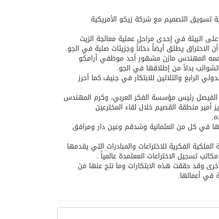
قية تسويق التصميم مع شركة زيكو الأمريكية
على البيئة في إحدى مراحل عملية معالجة الزيت
 الاحتراق يطلق أيضاً دخاناً وجزيئات صلبة في الجو.
 صممه المهندس مازن مشهور أحد موظفي أرامكو
لشوائب بدلاً من إطلاقها في الجو.
ركز الثاني من بين 1000 ابتكار في المؤتمر الدولي الرابع والثلاثين للابتكار في جنيف.كما أحرز
فكر العربي عام 2007 قدمها له الأمير خالد الفيصل رئيس مؤسسة الفكر العربي، وكرم المهندس
ز أمير منطقة القصيم خلال لقاء المخترعين
ه.
ملها في كل من العثمانية وشدقم وعين دار ومرافق
ة الملكية الفكرية للاختراعات والمبادرات التي يقدمها
ول على براءات اختراع أخرى.وقد حققت هذه الابتكارات وما نتج عنها من
ة في أعمالها.