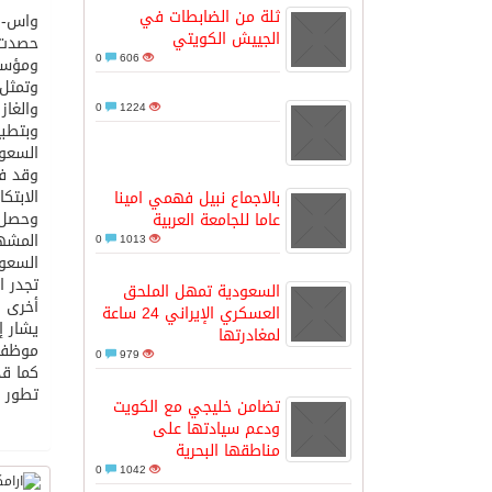
ثلة من الضابطات في
واس-
الجييش الكويتي
حصدت أ
مدينة الملك سلمان للطاقة “سبارك” 
0
606
ومؤسس
وتمثل 
والغاز
0
1224
كسوة الكعبة تعتلي البيت العتيق
وبتطبي
السعود
“سبيس إكس” تطلق 24 قمرًا صناعيًا جديدًا إلى الفضاء
الابتكا
بالاجماع نبيل فهمي امينا
عاما للجامعة العربية
المشهو
0
1013
السعود
تجدر ا
السعودية تمهل الملحق
أخرى 
العسكري الإيراني 24 ساعة
يشار إ
لمغادرتها
موظفوها في 
0
979
تطور م
تضامن خليجي مع الكويت
ودعم سيادتها على
مناطقها البحرية
0
1042