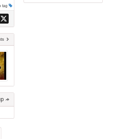
This post has no tag
X
Newer posts
Share and follow up