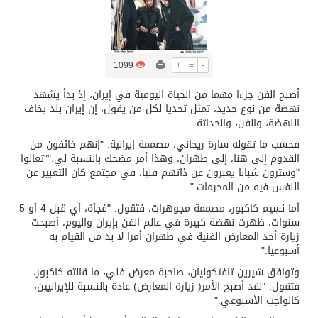
تسليم 248 حافلة سياحية صينية فاخرة مخصصة للسوق السعودية
1099
+
=
-
ثلة من الضابطات في الجييش الكويتي
أصبح الفن جزءا مهما من الحياة اليومية في إيران، إذ بدأ يشهد
نهضة من نوع جديد، تمثل تحديا لكل من يقول، إن إيران بلد يخاف
مدينة الملك سلمان للطاقة “سبارك” توقع اتفاقية تطوير مصانع جاهزة ومتخصصة في مجال الطاقة
النهضة، والفن، والحداثة.
فحسب ما تقوله سارة ريحاني، مصممة إيرانية: "إنهم خائفون من
كسوة الكعبة تعتلي البيت العتيق
القدوم إلى هنا، إلى طهران، وهذا أمر مضحك بالنسبة لي.""تعالوا
"وسترون شبابا يعبرون عن ذاتهم فنيا، في مجتمع كان التعبير عن
النفس فيه من المحرمات."
“سبيس إكس” تطلق 24 قمرًا صناعيًا جديدًا إلى الفضاء
أما نسيم كاكبور، مصممة مجوهرات، فتقول: "فجأة، أي قبل 4 أو 5
سنوات، ظهرت نهضة كبيرة في عالم الفن بإيران واليوم، أصبحت
زيارة أحد المعارض الفنية في طهران أمرا لا بد من القيام به
أسبوعيا."
وتوافق شيرين تافتكوليان، صاحبة معرض فني، ما قالته كاكبور،
فتقول: "لقد أصبح الأمر( زيارة المعارض) عادة بالنسبة للإيرانيين،
كالواجب الأسبوعي."