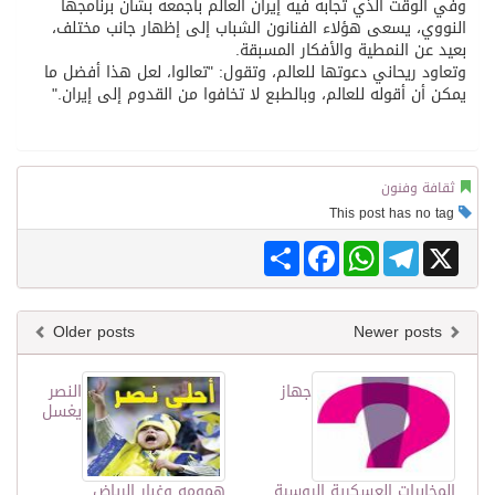
وفي الوقت الذي تجابه فيه إيران العالم بأجمعه بشأن برنامجها
النووي، يسعى هؤلاء الفنانون الشباب إلى إظهار جانب مختلف،
بعيد عن النمطية والأفكار المسبقة.
وتعاود ريحاني دعوتها للعالم، وتقول: "تعالوا، لعل هذا أفضل ما
يمكن أن أقوله للعالم، وبالطبع لا تخافوا من القدوم إلى إيران."
ثقافة وفنون
This post has no tag
Share
Facebook
WhatsApp
Telegram
X
Older posts
Newer posts
جهاز
النصر
يغسل
المخابرات العسكرية الروسية
همومه وغبار الرياض