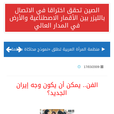
الصين تحقق اختراقا في الاتصال
بالليزر بين الأقمار الاصطناعية والأرض
في المدار العالي
منظمة المرأة العربية تطلق «نموذج محاكاة منظمة المرأة العربية للشباب» بمشاركة 10 دول عربية..غدًا
الناس في العديد من الدول ينظرون إلى الصين بصورة أكثر إيجابية من الولايات المتحدة
17/03/2009
إدراج قرية سيدي بوسعيد التونسية رسميا ضمن قائمة التراث العالمي
الفن.. يمكن أن يكون وجه إيران
الجديد؟
الأونكتاد»: السعودية تصعد للمرتبة الـ13 عالمياً في جذب الاستثمار الأجنبي في 2025 التدفقات قفزت 57.1 % إلى 33 مليار دولار مدفوعةً باستراتيجيات التنويع الاقتصادي
/ ست بلاطات رخامية تاريخية بمعرض عمارة الحرمين الشريفين توثق أسماء الخلفاء الراشدين وتعود إلى القرن الثالث عشر الهجري