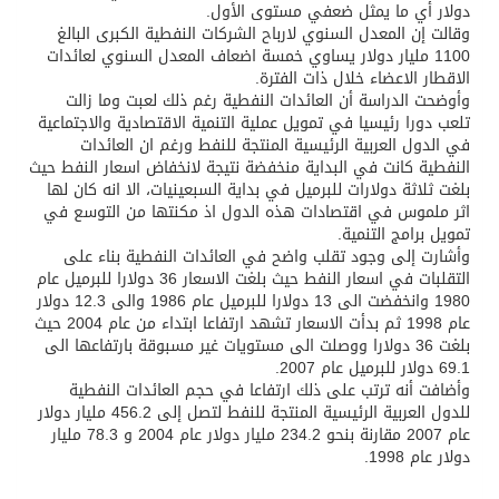
دولار أي ما يمثل ضعفي مستوى الأول.
وقالت إن المعدل السنوي لارباح الشركات النفطية الكبرى البالغ
1100 مليار دولار يساوي خمسة اضعاف المعدل السنوي لعائدات
الاقطار الاعضاء خلال ذات الفترة.
وأوضحت الدراسة أن العائدات النفطية رغم ذلك لعبت وما زالت
تلعب دورا رئيسيا في تمويل عملية التنمية الاقتصادية والاجتماعية
في الدول العربية الرئيسية المنتجة للنفط ورغم ان العائدات
النفطية كانت في البداية منخفضة نتيجة لانخفاض اسعار النفط حيث
بلغت ثلاثة دولارات للبرميل في بداية السبعينيات، الا انه كان لها
اثر ملموس في اقتصادات هذه الدول اذ مكنتها من التوسع في
تمويل برامج التنمية.
وأشارت إلى وجود تقلب واضح في العائدات النفطية بناء على
التقلبات في اسعار النفط حيث بلغت الاسعار 36 دولارا للبرميل عام
1980 وانخفضت الى 13 دولارا للبرميل عام 1986 والى 12.3 دولار
عام 1998 ثم بدأت الاسعار تشهد ارتفاعا ابتداء من عام 2004 حيث
بلغت 36 دولارا ووصلت الى مستويات غير مسبوقة بارتفاعها الى
69.1 دولار للبرميل عام 2007.
وأضافت أنه ترتب على ذلك ارتفاعا في حجم العائدات النفطية
للدول العربية الرئيسية المنتجة للنفط لتصل إلى 456.2 مليار دولار
عام 2007 مقارنة بنحو 234.2 مليار دولار عام 2004 و 78.3 مليار
دولار عام 1998.