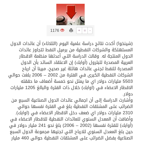
تسليم 248 حافلة سياحية صينية فاخرة مخصصة للسوق السعودية
1176
+
=
-
ثلة من الضابطات في الجييش الكويتي
(شينخوا) أكدت نتائج دراسة علمية اليوم (الثلاثاء) أن عائدات الدول
المستهلكة والشركات النفطية من برميل النفط تتجاوز عائدات
مدينة الملك سلمان للطاقة “سبارك” توقع اتفاقية تطوير مصانع جاهزة ومتخصصة في مجال الطاقة
الدول المنتجة له. وقالت الدراسة التي أعدتها منظمة الاقطار
العربية المصدرة للبترول (أوابك) إن الاعتقاد السائد بأن الدول
المصدرة للنفط تجني عائدات هائلة غير صحيح، مبينا أن ارباح
كسوة الكعبة تعتلي البيت العتيق
الشركات النفطية الكبرى في الفترة من 2002 – 2006 بلغت حوالي
5503 مليارات دولار اي ما يمثل نحو خمسة أضعاف ما حققته
الاقطار الاعضاء في (اوابك) خلال ذات الفترة والبالغ 1205 مليارات
“سبيس إكس” تطلق 24 قمرًا صناعيًا جديدًا إلى الفضاء
دولار.
وأشارت الدراسة إلى أن اجمالي عائدات الدول الصناعية السبع من
الضرائب على المشتقات النفطية بلغ في الفترة نفسها حوالي
2310 مليارات دولار اي ضعف دخل الاقطار الاعضاء في (اوابك).
وأضافت أن المعدل السنوي للعائدات النفطية للاقطار الاعضاء في
(أوابك) للفترة نفسها (2002 – 2006) بلغ نحو 241 مليار دولار في
حين بلغ المعدل السنوي للارباح التي تجنيها مجموعة الدول السبع
الصناعية بفضل الضرائب على المشتقات النفطية حوالي 460 مليار