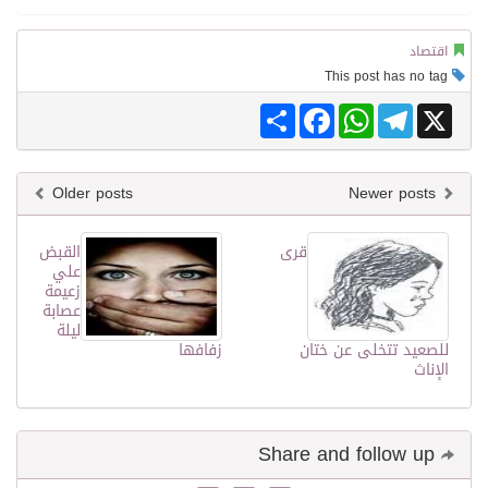
اقتصاد
This post has no tag
Share
Facebook
WhatsApp
Telegram
X
Older posts
Newer posts
قرى
القبض
علي
زعيمة
عصابة
ليلة
للصعيد تتخلى عن ختان
زفافها
الإناث
Share and follow up