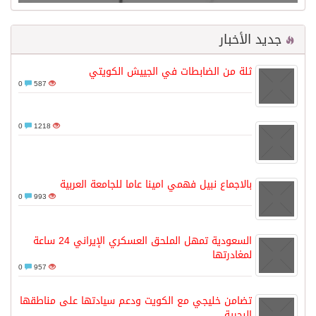
جديد الأخبار
ثلة من الضابطات في الجييش الكويتي
0
587
0
1218
بالاجماع نبيل فهمي امينا عاما للجامعة العربية
0
993
السعودية تمهل الملحق العسكري الإيراني 24 ساعة
لمغادرتها
0
957
تضامن خليجي مع الكويت ودعم سيادتها على مناطقها
البحرية