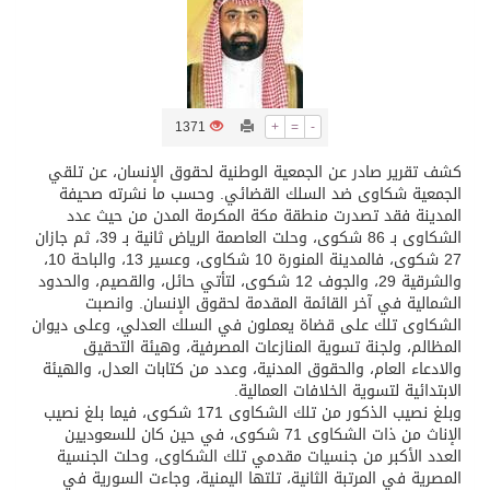
تسليم 248 حافلة سياحية صينية فاخرة مخصصة للسوق السعودية
ثلة من الضابطات في الجييش الكويتي
1371
+
=
-
كشف تقرير صادر عن الجمعية الوطنية لحقوق الإنسان، عن تلقي
مدينة الملك سلمان للطاقة “سبارك” توقع اتفاقية تطوير مصانع جاهزة ومتخصصة في مجال الطاقة
الجمعية شكاوى ضد السلك القضائي. وحسب ما نشرته صحيفة
المدينة فقد تصدرت منطقة مكة المكرمة المدن من حيث عدد
الشكاوى بـ 86 شكوى، وحلت العاصمة الرياض ثانية بـ 39، ثم جازان
كسوة الكعبة تعتلي البيت العتيق
27 شكوى، فالمدينة المنورة 10 شكاوى، وعسير 13، والباحة 10،
والشرقية 29، والجوف 12 شكوى، لتأتي حائل، والقصيم، والحدود
الشمالية في آخر القائمة المقدمة لحقوق الإنسان. وانصبت
“سبيس إكس” تطلق 24 قمرًا صناعيًا جديدًا إلى الفضاء
الشكاوى تلك على قضاة يعملون في السلك العدلي، وعلى ديوان
المظالم، ولجنة تسوية المنازعات المصرفية، وهيئة التحقيق
والادعاء العام، والحقوق المدنية، وعدد من كتابات العدل، والهيئة
الابتدائية لتسوية الخلافات العمالية.
وبلغ نصيب الذكور من تلك الشكاوى 171 شكوى، فيما بلغ نصيب
الإناث من ذات الشكاوى 71 شكوى، في حين كان للسعوديين
العدد الأكبر من جنسيات مقدمي تلك الشكاوى، وحلت الجنسية
المصرية في المرتبة الثانية، تلتها اليمنية، وجاءت السورية في