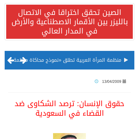
الصين تحقق اختراقا في الاتصال
بالليزر بين الأقمار الاصطناعية والأرض
في المدار العالي
منظمة المرأة العربية تطلق «نموذج محاكاة منظمة المرأة العربية للشباب» بمشاركة 10 دول عربية..غدًا
الناس في العديد من الدول ينظرون إلى الصين بصورة أكثر إيجابية من الولايات المتحدة
13/04/2009
إدراج قرية سيدي بوسعيد التونسية رسميا ضمن قائمة التراث العالمي
حقوق الإنسان: ترصد الشكاوى ضد
القضاء في السعودية
الأونكتاد»: السعودية تصعد للمرتبة الـ13 عالمياً في جذب الاستثمار الأجنبي في 2025 التدفقات قفزت 57.1 % إلى 33 مليار دولار مدفوعةً باستراتيجيات التنويع الاقتصادي
/ ست بلاطات رخامية تاريخية بمعرض عمارة الحرمين الشريفين توثق أسماء الخلفاء الراشدين وتعود إلى القرن الثالث عشر الهجري