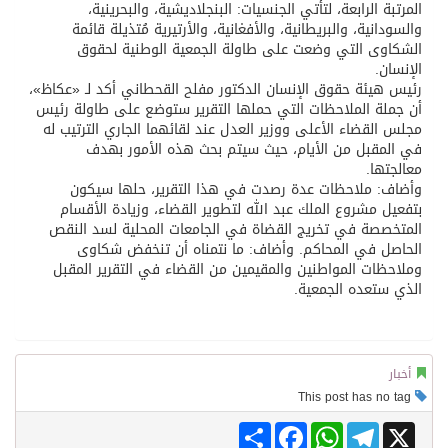
المرتبة الرابعة، لتأتي الجنسيات: البنجلاديشية، والبحرينية،
والسودانية، والبريطانية، والأفغانية، والأرتيرية مُتذيلة قائمة
الشكاوى التي وضعت على طاولة الجمعية الوطنية لحقوق
الإنسان.
رئيس هيئة حقوق الإنسان الدكتور مفلح القحطاني أكد لـ «عكاظ»،
أن جملة الملاحظات التي حملها التقرير ستوضع على طاولة رئيس
مجلس القضاء الأعلى ووزير العدل عند لقائهما الجاري الترتيب له
في المقبل من الأيام، حيث سيتم بحث هذه الأمور بهدف
معالجتها.
وأضاف: ملاحظات عدة رصدت في هذا التقرير، حلها سيكون
بتفعيل مشروع الملك عبد الله لتطوير القضاء، وزيادة الأقسام
المتخصصة في تخريج القضاة في الجامعات المحلية لسد النقص
الحاصل في المحاكم. وأضاف: ما نتمناه أن تنخفض شكاوى
وملاحظات المواطنين والمقيمين من القضاء في التقرير المقبل
الذي ستعده الجمعية.
أخبار
This post has no tag
Share
Facebook
WhatsApp
Telegram
X