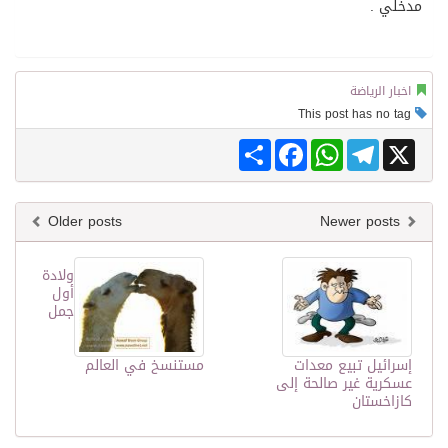
مدخلي .
اخبار الرياضة
This post has no tag
Share
Facebook
WhatsApp
Telegram
X
Older posts
Newer posts
ولادة
أول
جمل
إسرائيل تبيع معدات
مستنسخ في العالم
عسكرية غير صالحة إلى
كازاخستان