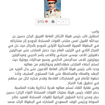
تسليم 248 حافلة سياحية صينية فاخرة مخصصة للسوق السعودية
1771
+
=
-
ثلة من الضابطات في الجييش الكويتي
واس-
استقبل نائب رئيس هيئة الأركان العامة الفريق الركن حسين بن
مدينة الملك سلمان للطاقة “سبارك” توقع اتفاقية تطوير مصانع جاهزة ومتخصصة في مجال الطاقة
عبدالله القبيل امس منتخب القوات المسلحة للجودو إثر مشاركته
في البطولة العربية العسكرية الأولى للجودو بالجزائر حيث حل في
المركز الثاني في الترتيب العام حيث حصل المنتخب على ميداليتين
كسوة الكعبة تعتلي البيت العتيق
ذهبيتين للاعب عيسى مجرشي واللاعب ياسر الحربي وميداليتين
برونزيتين للاعب عبدالرحمن الحازمي وسبع ميداليات برونزية حيث
تسلم أعضاء المنتخب شهاداتهم وجوائزهم من معاليه .
“سبيس إكس” تطلق 24 قمرًا صناعيًا جديدًا إلى الفضاء
وحث نائب رئيس هيئة الأركان العامة اللاعبين على بذل المزيد من
الجهد والعطاء والمحافظة على هذا المستوى المشرف وأخذ
خطوة للأمام في المشاركات القادمة وقدم شكره لكل من ساهم
في تحقيق هذا الانجاز .
وفي نهاية اللقاء تسلم معاليه هدية تذكارية بهذه المناسبة .
حضر اللقاء رئيس هيئة عمليات القوات المسلحة اللواء الركن/ حسين
حبتر ومدير إدارة الشؤون الرياضية للقوات المسلحة العميد صالح
السواط ورئيس الوفد السعودي المشارك في البطولة الرائد محمد