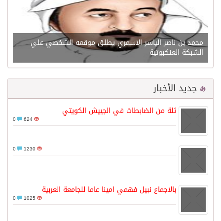
محمد بن ناصر الياسر الاسمري يطلق موقعه الشخصي علي
الشبكة العنكبوتية
جديد الأخبار
ثلة من الضابطات في الجييش الكويتي
0
624
0
1230
بالاجماع نبيل فهمي امينا عاما للجامعة العربية
0
1025