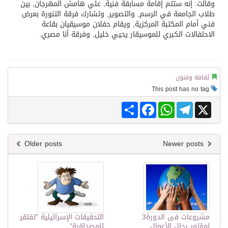
وقالت‏:‏ إنه ستتم إقامة مسابقة فنية‏,‏ علي هامش المهرجان‏,‏ بين
طلاب الجامعة في الرسم‏,‏ والتصوير‏,‏ وتشارك فرقة التنورة بعرض
فني أمام المكتبة المركزية‏,‏ ويقام حفلان موسيقيان بقاعة
الاحتفالات الكبري للموسيقار يحيي خليل‏,‏ وفرقة أنا مصري‏.‏
ثقافة وفنون
This post has no tag
Share
Facebook
WhatsApp
Telegram
X
Older posts
Newer posts
مشروعات فى الدورة3
التحقيقات الإسرائيلية "تفتقر
لمؤتمر رجال الأعمال
للمصداقية"