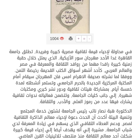
تسليم 248 حافلة سياحية صينية فاخرة مخصصة للسوق السعودية
ثلة من الضابطات في الجييش الكويتي
1004
+
=
-
مدينة الملك سلمان للطاقة “سبارك” توقع اتفاقية تطوير مصانع جاهزة ومتخصصة في مجال الطاقة
في محاولة لإحياء قيمة ثقافية مصرية كبيرة وفريدة‏,‏ تطلق جامعة
القاهرة غدا الأحد مهرجان سور الأزبكية‏,‏ الذي يمثل خلال حقبة
زمنية كبيرة رافدا مهما من روافد الثقافة والمعرفة في مصر
كسوة الكعبة تعتلي البيت العتيق
والعالم العربي‏,‏ كأحد أشهر أسواق الكتب القديمة رخيصة الثمن‏.‏
ووفقا لما نشرته صحيفة الاهرام امس فان المهرجان سيقام أمام
المكتبة المركزية الجديدة بالحرم الجامعي وتستمر أنشطته لمدة
“سبيس إكس” تطلق 24 قمرًا صناعيًا جديدًا إلى الفضاء
خمسة أيام‏,‏ بمشاركة هيئات ثقافية ودور نشر كبري ومكتبات
شهيرة‏,‏ إلي جانب كليات الجامعة‏,‏ وتتضمن فعالياته ندوات ثقافية
يشارك فيها عدد من رموز العلم‏,‏ والأدب‏,‏ والثقافة‏.‏
الدكتورة هبة نصار نائب رئيس الجامعة لشئون خدمة المجتمع
وتنمية البيئة أكدت أن الحدث دعوة لإحياء معالم الذاكرة الثقافية
لمصر‏,‏ ودعم العطاء الثقافي الذي يسهم في زيادة المعرفة لدي
شباب الجامعة‏,‏ مشيرة إلي أنه يهدف أيضا إلي إحياء قيمة كبيرة
شكلت أحد معالم الثقافة منذ منتصف ثلاثينيات القرن الماضي‏.‏