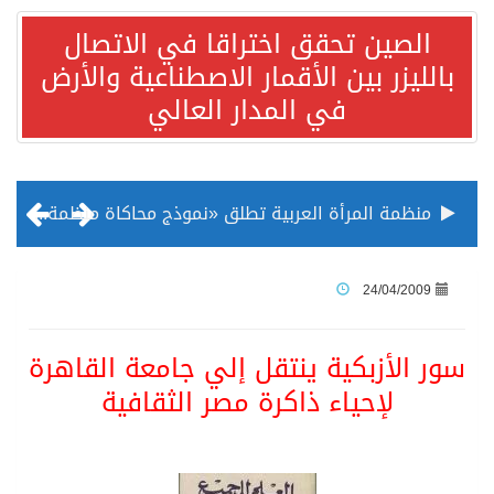
الصين تحقق اختراقا في الاتصال
بالليزر بين الأقمار الاصطناعية والأرض
في المدار العالي
منظمة المرأة العربية تطلق «نموذج محاكاة منظمة المرأة العربية للشباب» بمشاركة 10 دول عربية..غدًا
الناس في العديد من الدول ينظرون إلى الصين بصورة أكثر إيجابية من الولايات المتحدة
24/04/2009
إدراج قرية سيدي بوسعيد التونسية رسميا ضمن قائمة التراث العالمي
سور الأزبكية ينتقل إلي جامعة القاهرة
لإحياء ذاكرة مصر الثقافية
الأونكتاد»: السعودية تصعد للمرتبة الـ13 عالمياً في جذب الاستثمار الأجنبي في 2025 التدفقات قفزت 57.1 % إلى 33 مليار دولار مدفوعةً باستراتيجيات التنويع الاقتصادي
/ ست بلاطات رخامية تاريخية بمعرض عمارة الحرمين الشريفين توثق أسماء الخلفاء الراشدين وتعود إلى القرن الثالث عشر الهجري