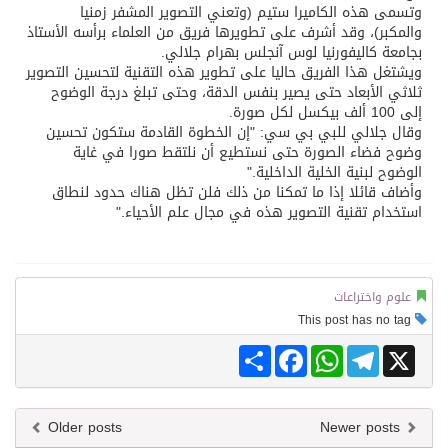
وتسمى هذه الكاميرا ستيم (وتعني التصوير المشفر زمنيا
والمكبر)، وقد أشرف على تطويرها فريق من العلماء برأسه الأستاذ
بجامعة كاليفورنيا لوس آنجلس بهرام جلالي.
ويشتغل هذا الفريق حاليا على تطوير هذه التقنية لتحسين التصوير
ثلاثي الأبعاد حتى يصير بنفس الدقة، وحتى تبلغ درجة الوضوح
إلى 100 ألف بيكسل لكل صورة.
وقال جلالي للبي بي سي: "إن الخطوة القادمة ستكون تحسين
وضوح فضاء الصورة حتى نستطيع أن نلتقط صورا في غاية
الوضوح لبنية الخلية الداخلية."
وأضاف قائلا إذا ما تمكنا من ذلك فلن تظل هناك حدود لنطاق
استخدام تقنية التصوير هذه في مجال علم الأحياء."
علوم واختراعات
This post has no tag
Share
Facebook
WhatsApp
Telegram
X
Older posts
Newer posts