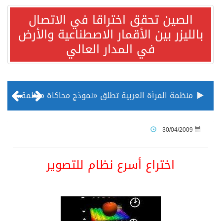
الصين تحقق اختراقا في الاتصال
بالليزر بين الأقمار الاصطناعية والأرض
في المدار العالي
منظمة المرأة العربية تطلق «نموذج محاكاة منظمة المرأة العربية للشباب» بمشاركة 10 دول عربية..غدًا
الناس في العديد من الدول ينظرون إلى الصين بصورة أكثر إيجابية من الولايات المتحدة
30/04/2009
إدراج قرية سيدي بوسعيد التونسية رسميا ضمن قائمة التراث العالمي
اختراع أسرع نظام للتصوير
الأونكتاد»: السعودية تصعد للمرتبة الـ13 عالمياً في جذب الاستثمار الأجنبي في 2025 التدفقات قفزت 57.1 % إلى 33 مليار دولار مدفوعةً باستراتيجيات التنويع الاقتصادي
/ ست بلاطات رخامية تاريخية بمعرض عمارة الحرمين الشريفين توثق أسماء الخلفاء الراشدين وتعود إلى القرن الثالث عشر الهجري