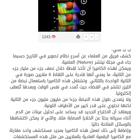
تسليم 248 حافلة سياحية صينية فاخرة مخصصة للسوق السعودية
ثلة من الضابطات في الجييش الكويتي
1243
+
=
-
ب ب سي-
مدينة الملك سلمان للطاقة “سبارك” توقع اتفاقية تطوير مصانع جاهزة ومتخصصة في مجال الطاقة
كشف فريق من العلماء عن أسرع نظام تصوير في التاريخ حسبما
جاء في مجلة نيتشر (Nature) العلمية.
ويمكن لهذه الكاميرا أن تأخذ لقطة خلال نصف جزء من مليار جزء
كسوة الكعبة تعتلي البيت العتيق
من الثانية، ما يعني أنها قادرة على التقاط 6 ملايين صورة في
الثانية الواحدة بالتتالي. وتشتغل هذه الكاميرا باستعمال نبضة من
الليزر تنتشر في الفضاء حيث تُمدد في نفس الوقت وبعدها تُتعقب
“سبيس إكس” تطلق 24 قمرًا صناعيًا جديدًا إلى الفضاء
إلكترونيا.
ولا يتعدى طول هذه النبضة جزءا من مليون مليون جزء من الثانية
لكنها تحتوي على قدر كبير من الأطياف اللونية.
ويعتقد أن الاختراع الجديد قد يساعد على تحليل عينات من الدم
أثناء سريانه بحثا عن الخلايا المصابة مثلا، والتي لا يمكن اكتشافها
بالوسائل المتاحة حاليا.
وإضافة إلى ذلك تعمل هذه الكاميرا بمجرد مستكشف واحد مقارنة
مع الكاميرا الرقمية العادية بالملايين من مثل هذه المستكشفات.