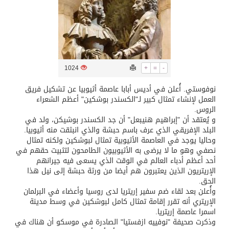
/ ست بلاطات رخامية تاريخية بمعرض عمارة الحرمين الشريفين توثق أسماء الخلفاء الراشدين وتعود إلى القرن الثالث عشر الهجري
تسليم 248 حافلة سياحية صينية فاخرة مخصصة للسوق السعودية
1024
+
=
-
ثلة من الضابطات في الجييش الكويتي
نوفوستي. أُعلن في أديس أبابا عاصمة أثيوبيا عن تشكيل فريق
العمل لإنشاء تمثال كبير لـ"الكسندر بوشكين" أعظم الشعراء
الروس.
مدينة الملك سلمان للطاقة “سبارك” توقع اتفاقية تطوير مصانع جاهزة ومتخصصة في مجال الطاقة
و يُعتقد أن "إبراهيم هنيبعل" أن جد الكسندر بوشيكن، ولد في
البلد الإفريقي الذي عرف باسم حبشة والذي انبثقت منه أثيوبيا.
وحاليا يوجد في العاصمة الأثيوبية تمثال لبوشكين ولكنه تمثال
كسوة الكعبة تعتلي البيت العتيق
نصفي وهو ما لا يرضى به الأثيوبيون الطامحون لتثبيت حقهم في
أحد أعظم أدباء العالم في الوقت الذي يسعى فيه جيرانهم
الإريتريون الذين يعتبرون هم أيضا من ورثة حبشة إلى نيل هذا
الحق.
وأُعلن بعد لقاء ضم سفير إريتريا لدى روسيا وأعضاء في البرلمان
الإريتري أنه تقرر إقامة تمثال كامل لبوشكين في وسط مدينة
اسمرا عاصمة إريتريا.
وذكرت صحيفة "نوفييه ازفستيا" الصادرة في موسكو أن هناك في