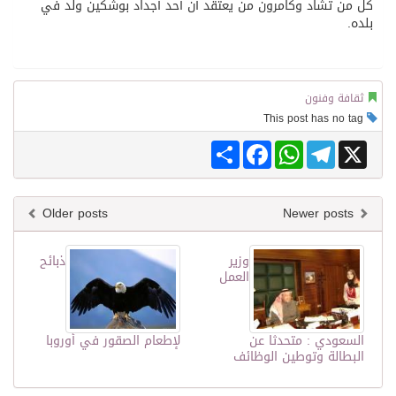
كل من تشاد وكامرون من يعتقد أن أحد أجداد بوشكين ولد في
بلده.
ثقافة وفنون
This post has no tag
Share
Facebook
WhatsApp
Telegram
X
Older posts
Newer posts
وزير
ذبائح
العمل
السعودي : متحدثا عن
لإطعام الصقور في أوروبا
البطالة وتوطين الوظائف