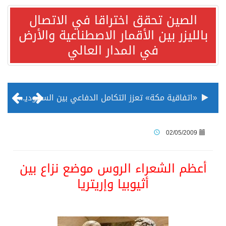
الصين تحقق اختراقا في الاتصال
بالليزر بين الأقمار الاصطناعية والأرض
في المدار العالي
«اتفاقية مكة» تعزز التكامل الدفاعي بين السعودية وتركيا وباكستان
منظمة المرأة العربية تطلق «نموذج محاكاة منظمة المرأة العربية للشباب» بمشاركة 10 دول عربية..غدًا
02/05/2009
الناس في العديد من الدول ينظرون إلى الصين بصورة أكثر إيجابية من الولايات المتحدة
أعظم الشعراء الروس موضع نزاع بين
أثيوبيا وإريتريا
إدراج قرية سيدي بوسعيد التونسية رسميا ضمن قائمة التراث العالمي
الأونكتاد»: السعودية تصعد للمرتبة الـ13 عالمياً في جذب الاستثمار الأجنبي في 2025 التدفقات قفزت 57.1 % إلى 33 مليار دولار مدفوعةً باستراتيجيات التنويع الاقتصادي