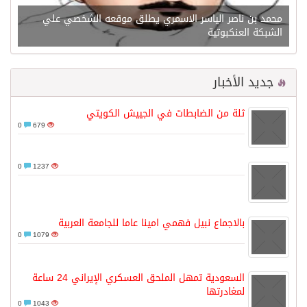
محمد بن ناصر الياسر الاسمري يطلق موقعه الشخصي علي
الشبكة العنكبوتية
جديد الأخبار
ثلة من الضابطات في الجييش الكويتي
0
679
0
1237
بالاجماع نبيل فهمي امينا عاما للجامعة العربية
0
1079
السعودية تمهل الملحق العسكري الإيراني 24 ساعة
لمغادرتها
0
1043