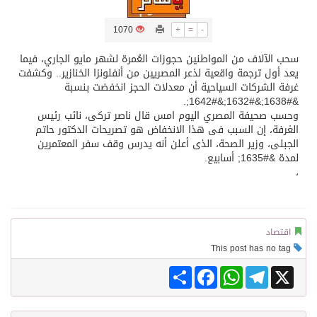
/ ست بلاطات رخامية تاريخية بمعرض عمارة الحرمين الشريفين توثق أسماء الخلفاء الراشدين وتعود إلى القرن الثالث عشر الهجري
1070
+
=
-
سحب الآلاف من المواطنين حجوزات العُمرة لشهر مايو الجاري، فيما
تسليم 248 حافلة سياحية صينية فاخرة مخصصة للسوق السعودية
يعد أول ترجمة واقعية لذعر المصريين من أنفلونزا الخنازير.. وكشفت
غرفة الشركات السياحية أن معدلات الحجز انخفضت بنسبة
&#1638;&#1632;&#1642;.
ثلة من الضابطات في الجييش الكويتي
وحسب صحيفة المصري اليوم امس قال ناصر تركى، نائب رئيس
الغرفة، إن السبب فى هذا الانخفاض هو تصريحات الدكتور حاتم
الجبلى، وزير الصحة، الذى أعلن أنه يدرس وقف سفر المعتمرين
لمدة &#1635; أسابيع.
مدينة الملك سلمان للطاقة “سبارك” توقع اتفاقية تطوير مصانع جاهزة ومتخصصة في مجال الطاقة
،
كسوة الكعبة تعتلي البيت العتيق
اقتصاد
This post has no tag
Share
Facebook
WhatsApp
Telegram
X