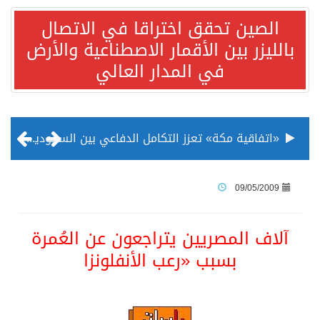
الصين تحقق اختراقا في الاتصال
بالليزر بين الأقمار الاصطناعية والأرض
في المدار العالي
«اتفاقية مكة» تعزز التكامل الدفاعي بين السعودية وتركيا وباكستان
منظمة المرأة العربية تطلق «نموذج محاكاة منظمة المرأة العربية للشباب» بمشاركة 10 دول عربية..غدًا
09/05/2009
الناس في العديد من الدول ينظرون إلى الصين بصورة أكثر إيجابية من الولايات المتحدة
آلاف المصريين يتراجعون عن العُمرة
بسبب «رعب الأنفلونزا
إدراج قرية سيدي بوسعيد التونسية رسميا ضمن قائمة التراث العالمي
الأونكتاد»: السعودية تصعد للمرتبة الـ13 عالمياً في جذب الاستثمار الأجنبي في 2025 التدفقات قفزت 57.1 % إلى 33 مليار دولار مدفوعةً باستراتيجيات التنويع الاقتصادي