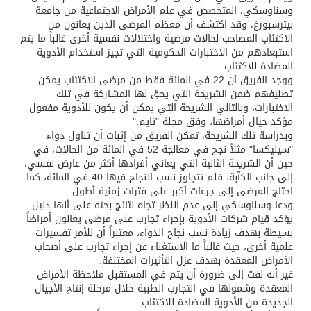
وسناوسكي، المتخصص في علم الأمراض الاجتماعية من جامعة
بيترسبورغ، وقد اكتشف أن معظم المرضى الذين يعانون من
الاكتئاب المصاحب لحالات مرضية واختلالات نفسية أخرى غالباً ما يتم
استبعادهم من الاختبارات الحكومية التي تجيز استخدام الأدوية
المضادة للاكتئاب.
ووجد الفريق أن 22 في المائة فقط من مرضى الاكتئاب يمكن
تصنيفهم ضمن الشريحة التي يحق لها المشاركة في تلك
الاختبارات، وبالتالي الشريحة التي يمكن أن يكون للأدوية مفعول
مؤكد حيال أمراضها، وفق مجلة "تايم."
وبدراسة تلك الشريحة، تمكن الفريق من إثبات أن تناول دواء
"سيليكسا" مثلاً نجح في معالجة 52 في المائة من الحالات، في
حين أن الشريحة الثانية التي يعاني أفرادها أكثر من عارض نفسي،
إلى جانب الكآبة، فلم تتجاوز نسب النجاح فيها 40 في المائة، كما
احتاج المرضى إلى جرعات أكبر على فترات زمنية أطول.
ودعا وسناوسكي إلى عدم النظر تجاه نتائج بحثه على أنها دليل
يؤكد قيام شركات الأدوية بإجراء تجارب على مرضى يعانون أمراضاً
بسيطة بهدف زيادة نسب نجاح الدواء، معتبراً أن للأمر تفسيرات
علمية أخرى، حيث غالباً ما الاستغناء عن إجراء تجارب على أصحاب
الأمراض المعقدة بهدف عزل التأثيرات المختلفة.
غير أنه لفت إلى ضرورة أن يتم في المستقبل ملاحظة الأمراض
المعقدة وشمولها في التجارب الطبية خلال مرحلة إنتاج الأجيال
الجديدة من الأدوية المضادة للاكتئاب.