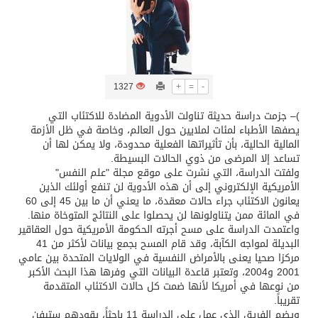
تسليم 248 حافلة سياحية صينية فاخرة مخصصة للسوق السعودية
ثلة من الضابطات في الجييش الكويتي
1327
+
=
-
)– جزمت دراسة حديثة تناولت الأدوية المضادة للاكتئاب التي
مدينة الملك سلمان للطاقة “سبارك” توقع اتفاقية تطوير مصانع جاهزة ومتخصصة في مجال الطاقة
يصفها الأطباء لمئات لملايين حول العالم، وخاصة في ظل الأزمة
المالية الحالية، بأن تأثيراتها الفعلية محدودة، ولا يمكن لها أن
كسوة الكعبة تعتلي البيت العتيق
تساعد إلا المرضى من ذوي الحالات البسيطة.
ولفتت الدراسة، التي نشرت على موقع مجلة "علم النفس"
الأمريكية الإلكتروني إلى أن هذه الأدوية لن تنفع أولئك الذين
“سبيس إكس” تطلق 24 قمرًا صناعيًا جديدًا إلى الفضاء
يعانون الاكتئاب جراء حالات معقدة، ما يعني أن ما بين 45 إلى 60
في المائة ممن يتناولونها لن يحصلوا على النتائج المتوخاة منها.
واعتمدت الدراسة على مسح أجرته الحكومة الأمريكية حول العقاقير
البديلة لمواجه الكآبة، وقد قام المسح بجمع بيانات لأكثر من 41
مركزا صحيا يعنى بالأمراض النفسية في الولايات المتحدة بين عامي
2001 و2004، وتعتبر قاعدة البيانات التي وفرها هذا البحث الأكبر
من نوعها في أمريكا لأنها ضمت كل حالات الاكتئاب المتقدمة
تقريباً.
ويضم الفريق الذي عمل على الدراسة 11 باحثاً، يقودهم ستيفن