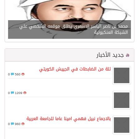
محمد بن ناصر الياسر الاسمري يطلق موقعه الشخصي علي
الشبكة العنكبوتية
جديد الأخبار
ثلة من الضابطات في الجييش الكويتي
0
560
0
1209
بالاجماع نبيل فهمي امينا عاما للجامعة العربية
0
960