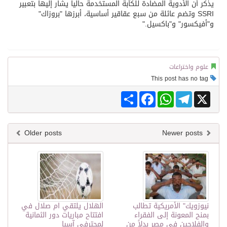
يذكر أن الأدوية المضادة للكآبة المستخدمة حالياً يشار إليها بتعبير
SSRI وتضم عائلة من سبع عقاقير أساسية، أبرزها "بروزاك"
و"أفيكسور" و"باكسيل."
علوم واختراعات
This post has no tag
Share
Facebook
WhatsApp
Telegram
X
Older posts
Newer posts
نيوزويك" الأمريكية تطالب
الهلال يلتقي ام صلال في
بمنح المعونة إلى الفقراء
افتتاح مباريات دور الثمانية
والفلاحين في مصر بدلاً من
لمحترفي آسيا