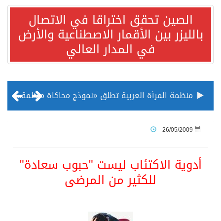
الصين تحقق اختراقا في الاتصال
بالليزر بين الأقمار الاصطناعية والأرض
في المدار العالي
منظمة المرأة العربية تطلق «نموذج محاكاة منظمة المرأة العربية للشباب» بمشاركة 10 دول عربية..غدًا
الناس في العديد من الدول ينظرون إلى الصين بصورة أكثر إيجابية من الولايات المتحدة
26/05/2009
إدراج قرية سيدي بوسعيد التونسية رسميا ضمن قائمة التراث العالمي
أدوية الاكتئاب ليست "حبوب سعادة"
للكثير من المرضى
الأونكتاد»: السعودية تصعد للمرتبة الـ13 عالمياً في جذب الاستثمار الأجنبي في 2025 التدفقات قفزت 57.1 % إلى 33 مليار دولار مدفوعةً باستراتيجيات التنويع الاقتصادي
/ ست بلاطات رخامية تاريخية بمعرض عمارة الحرمين الشريفين توثق أسماء الخلفاء الراشدين وتعود إلى القرن الثالث عشر الهجري