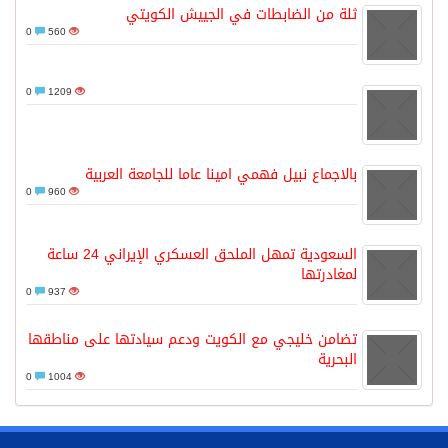
ثلة من الضابطات في الجييش الكويتي
0
560
0
1209
بالاجماع نبيل فهمي امينا عاما للجامعة العربية
0
960
السعودية تمهل الملحق العسكري الإيراني 24 ساعة
لمغادرتها
0
937
تضامن خليجي مع الكويت ودعم سيادتها على مناطقها
البحرية
0
1004