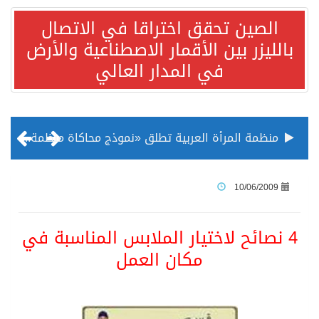
الصين تحقق اختراقا في الاتصال
بالليزر بين الأقمار الاصطناعية والأرض
في المدار العالي
منظمة المرأة العربية تطلق «نموذج محاكاة منظمة المرأة العربية للشباب» بمشاركة 10 دول عربية..غدًا
الناس في العديد من الدول ينظرون إلى الصين بصورة أكثر إيجابية من الولايات المتحدة
10/06/2009
إدراج قرية سيدي بوسعيد التونسية رسميا ضمن قائمة التراث العالمي
4 نصائح لاختيار الملابس المناسبة في
مكان العمل
الأونكتاد»: السعودية تصعد للمرتبة الـ13 عالمياً في جذب الاستثمار الأجنبي في 2025 التدفقات قفزت 57.1 % إلى 33 مليار دولار مدفوعةً باستراتيجيات التنويع الاقتصادي
/ ست بلاطات رخامية تاريخية بمعرض عمارة الحرمين الشريفين توثق أسماء الخلفاء الراشدين وتعود إلى القرن الثالث عشر الهجري