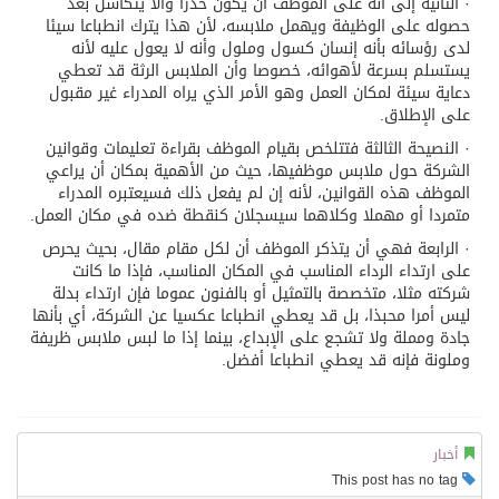
· الثانية إلى أنه على الموظف أن يكون حذرا وألا يتكاسل بعد
حصوله على الوظيفة ويهمل ملابسه، لأن هذا يترك انطباعا سيئا
لدى رؤسائه بأنه إنسان كسول وملول وأنه لا يعول عليه لأنه
يستسلم بسرعة لأهوائه، خصوصا وأن الملابس الرثة قد تعطي
دعاية سيئة لمكان العمل وهو الأمر الذي يراه المدراء غير مقبول
على الإطلاق.
· النصيحة الثالثة فتتلخص بقيام الموظف بقراءة تعليمات وقوانين
الشركة حول ملابس موظفيها، حيث من الأهمية بمكان أن يراعي
الموظف هذه القوانين، لأنه إن لم يفعل ذلك فسيعتبره المدراء
متمردا أو مهملا وكلاهما سيسجلان كنقطة ضده في مكان العمل.
· الرابعة فهي أن يتذكر الموظف أن لكل مقام مقال، بحيث يحرص
على ارتداء الرداء المناسب في المكان المناسب، فإذا ما كانت
شركته مثلا، متخصصة بالتمثيل أو بالفنون عموما فإن ارتداء بدلة
ليس أمرا محبذا، بل قد يعطي انطباعا عكسيا عن الشركة، أي بأنها
جادة ومملة ولا تشجع على الإبداع، بينما إذا ما لبس ملابس ظريفة
وملونة فإنه قد يعطي انطباعا أفضل.
أخبار
This post has no tag