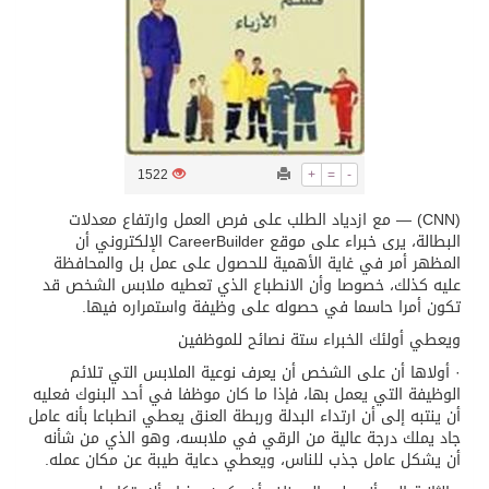
تسليم 248 حافلة سياحية صينية فاخرة مخصصة للسوق السعودية
ثلة من الضابطات في الجييش الكويتي
1522
+
=
-
مدينة الملك سلمان للطاقة “سبارك” توقع اتفاقية تطوير مصانع جاهزة ومتخصصة في مجال الطاقة
(CNN) — مع ازدياد الطلب على فرص العمل وارتفاع معدلات
البطالة، يرى خبراء على موقع CareerBuilder الإلكتروني أن
كسوة الكعبة تعتلي البيت العتيق
المظهر أمر في غاية الأهمية للحصول على عمل بل والمحافظة
عليه كذلك، خصوصا وأن الانطباع الذي تعطيه ملابس الشخص قد
تكون أمرا حاسما في حصوله على وظيفة واستمراره فيها.
“سبيس إكس” تطلق 24 قمرًا صناعيًا جديدًا إلى الفضاء
ويعطي أولئك الخبراء ستة نصائح للموظفين
· أولاها أن على الشخص أن يعرف نوعية الملابس التي تلائم
الوظيفة التي يعمل بها، فإذا ما كان موظفا في أحد البنوك فعليه
أن ينتبه إلى أن ارتداء البدلة وربطة العنق يعطي انطباعا بأنه عامل
جاد يملك درجة عالية من الرقي في ملابسه، وهو الذي من شأنه
أن يشكل عامل جذب للناس، ويعطي دعاية طيبة عن مكان عمله.