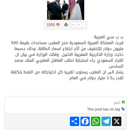
تسليم 248 حافلة سياحية صينية فاخرة مخصصة للسوق السعودية
1555
+
=
-
ثلة من الضابطات في الجييش الكويتي
ب ب سي العربية :
قررت المملكة العربية السعودية منح المغرب مساعدات بقيمة 500
مدينة الملك سلمان للطاقة “سبارك” توقع اتفاقية تطوير مصانع جاهزة ومتخصصة في مجال الطاقة
مليون دولار للتخفيف من آثار ارتفاع اسعار الطاقة، وذلك حسبما
ذكرت وزارة الخارجية المغربية الاثنين. وقالت الوزارة في بيان ان
القرار السعودي جاء استجابة لطلب العاهل المغربي الملك محمد
كسوة الكعبة تعتلي البيت العتيق
السادس.
يشار الى ان المغرب يستورد تقريبا كل احتياجاته من النفط بتكلفة
تقدر بـ2.5 مليار دولار في العام.
“سبيس إكس” تطلق 24 قمرًا صناعيًا جديدًا إلى الفضاء
أخبار
This post has no tag
Share
Facebook
WhatsApp
Telegram
X