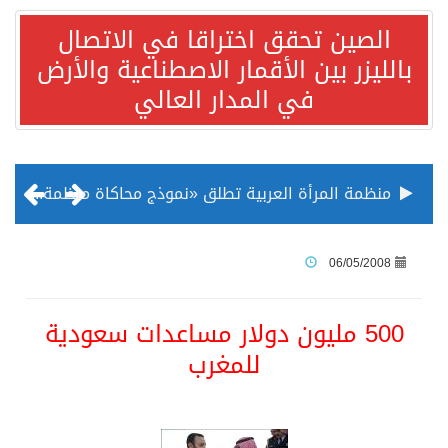
الصين تحقق اختراقا في الاتصال
بالليزر بين الأقمار الاصطناعية والأرض
في المدار العالي
منظمة المرأة العربية تطلق «نموذج محاكاة منظمة المرأة العربية للشباب» بمشاركة 10 دول عربية..غدًا
الناس في العديد من الدول ينظرون إلى الصين بصورة أكثر إيجابية من الولايات المتحدة
06/05/2008
إدراج قرية سيدي بوسعيد التونسية رسميا ضمن قائمة التراث العالمي
500 مليون دولار مساعدات سعودية
للمغرب
الأونكتاد»: السعودية تصعد للمرتبة الـ13 عالمياً في جذب الاستثمار الأجنبي في 2025 التدفقات قفزت 57.1 % إلى 33 مليار دولار مدفوعةً باستراتيجيات التنويع الاقتصادي
/ ست بلاطات رخامية تاريخية بمعرض عمارة الحرمين الشريفين توثق أسماء الخلفاء الراشدين وتعود إلى القرن الثالث عشر الهجري