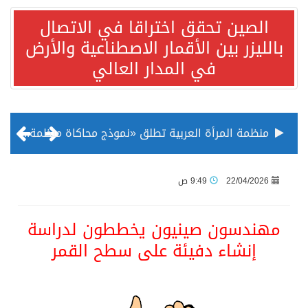
الصين تحقق اختراقا في الاتصال
بالليزر بين الأقمار الاصطناعية والأرض
في المدار العالي
منظمة المرأة العربية تطلق «نموذج محاكاة منظمة المرأة العربية للشباب» بمشاركة 10 دول عربية..غدًا
الناس في العديد من الدول ينظرون إلى الصين بصورة أكثر إيجابية من الولايات المتحدة
22/04/2026
9:49 ص
إدراج قرية سيدي بوسعيد التونسية رسميا ضمن قائمة التراث العالمي
مهندسون صينيون يخططون لدراسة
إنشاء دفيئة على سطح القمر
الأونكتاد»: السعودية تصعد للمرتبة الـ13 عالمياً في جذب الاستثمار الأجنبي في 2025 التدفقات قفزت 57.1 % إلى 33 مليار دولار مدفوعةً باستراتيجيات التنويع الاقتصادي
/ ست بلاطات رخامية تاريخية بمعرض عمارة الحرمين الشريفين توثق أسماء الخلفاء الراشدين وتعود إلى القرن الثالث عشر الهجري