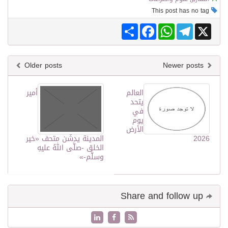
This post has no tag
Share
Facebook
WhatsApp
Telegram
X
Older posts
Newer posts
العالم
أمير
يتحد
في
يوم
الأرض
2026
المدينة يدشّن متحف «خير
الخلق -صلَّى اللهُ عليهِ
وسلَّم-»
Share and follow up