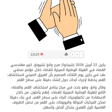
تسليم 248 حافلة سياحية صينية فاخرة مخصصة للسوق السعودية
ثلة من الضابطات في الجييش الكويتي
مدينة الملك سلمان للطاقة “سبارك” توقع اتفاقية تطوير مصانع جاهزة ومتخصصة في مجال الطاقة
12123
+
=
-
كسوة الكعبة تعتلي البيت العتيق
بكين 22 أبريل 2026 (شينخوا) صرح وانغ تشيونغ، كبير مهندسي
الفضاء في الهيئة الوطنية الصينية للفضاء خلال مؤتمر صحفي
“سبيس إكس” تطلق 24 قمرًا صناعيًا جديدًا إلى الفضاء
عقد في بكين يوم الثلاثاء المنصرم بأن الفريق الصيني لاستكشاف
القمر يخطط لإجراء أبحاث حول إنشاء دفيئة على سطح القمر.
وقال وانغ، وهو باحث في مركز برنامج استكشاف القمر والفضاء
التابع للهيئة الوطنية الصينية للفضاء، إنهم يأملون، من خلال
الاستفادة من تكنولوجيات البناء على سطح القمر، في بناء دفيئة
تمكن المركبات الجوالة والروبوتات على القمر من تحمل الظروف
القاسية لليل القمري بشكل أفضل وأسهل.