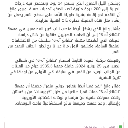
ويشكل الليل القمري الذي يستمر 14 يوما وتنخفض فيه درجات
الحرارة إلى 200 درجة مئوية تحت الصفر، تحديات صعبة. ويرى وانغ
أن التقدم نحو إقامة بشرية طويلة الأمد على سطح القمر يجعل من
إنشاء مثل هذه الدفيئة خطوة ذات أهمية متزايدة.
وأشار وانغ الذي يشغل أيضا منصب نائب كبير المصممين في مهمة
“تشانغ آه-6” إلى أن العلماء الصينيين حققوا من خلال دراسة
العينات التي أعادتها مهمة “تشانغ آه-6” سلسلة من الاكتشافات
العلمية الهامة، وكشفوا لأول مرة عن تاريخ تطور الجانب البعيد من
القمر.
وهبطت مركبة العودة التابعة لمسبار “تشانغ آه-6” في شمالي
الصين في 25 يونيو 2024، حاملة معها 1935.3 جرام من العينات
من الجانب البعيد من القمر، في سابقة هي الأولى من نوعها في
تاريخ البشرية.
وقال وانغ “لقد قمنا أيضا بتعاون دولي مثمر”، مضيفا أن مهمة
“تشانغ آه-6” حملت قمرا صناعيا من طراز “كيوبسات” من باكستان
وثلاث حمولات علمية من فرنسا والوكالة الفضائية الأوروبية
وإيطاليا، وقد حققت جميعها نتائج استكشافية فاقت التوقعات.
التقارير
,
علوم واختراعات