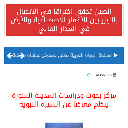
الصين تحقق اختراقا في الاتصال
بالليزر بين الأقمار الاصطناعية والأرض
في المدار العالي
منظمة المرأة العربية تطلق «نموذج محاكاة منظمة المرأة العربية للشباب» بمشاركة 10 دول عربية..غدًا
الناس في العديد من الدول ينظرون إلى الصين بصورة أكثر إيجابية من الولايات المتحدة
14/05/2008
إدراج قرية سيدي بوسعيد التونسية رسميا ضمن قائمة التراث العالمي
مركز بحوث ودراسات المدينة المنورة
ينظم معرضا عن السيرة النبوية
الأونكتاد»: السعودية تصعد للمرتبة الـ13 عالمياً في جذب الاستثمار الأجنبي في 2025 التدفقات قفزت 57.1 % إلى 33 مليار دولار مدفوعةً باستراتيجيات التنويع الاقتصادي
/ ست بلاطات رخامية تاريخية بمعرض عمارة الحرمين الشريفين توثق أسماء الخلفاء الراشدين وتعود إلى القرن الثالث عشر الهجري