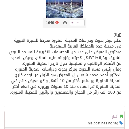
تسليم 248 حافلة سياحية صينية فاخرة مخصصة للسوق السعودية
1649
+
=
-
ثلة من الضابطات في الجييش الكويتي
(إينا):
نظم مركز بحوث ودراسات المدينة المنورة معرضا للسيرة النبوية
في مدينة جدة بالمملكة العربية السعودية.
مدينة الملك سلمان للطاقة “سبارك” توقع اتفاقية تطوير مصانع جاهزة ومتخصصة في مجال الطاقة
ويحتوي المعرض على عدد من المجسمات التقريبية للمسجد النبوي
الشريف وخرائط تظهر هجرته وغزواته عليه السلام، وعرض للعديد
من الأفلام الوثائقية والتعليمية حول تاريخ المدينة المنورة.
كسوة الكعبة تعتلي البيت العتيق
وقال رئيس قسم البحوث بمركز بحوث ودراسات المدينة المنورة
الدكتور أحمد محمد شعبان إن المعرض هو الأول من نوعه خارج
المدينة المنورة ويستمر لأكثر من 10 أشهر وهو معرض دائم في
“سبيس إكس” تطلق 24 قمرًا صناعيًا جديدًا إلى الفضاء
المدينة المنورة تم إنشاءه منذ 10 سنوات ويزوره في العام أكثر
من 100 ألف زائر من الحجاج والمعتمرين والزائرين للمدينة المنورة.
أخبار
This post has no tag