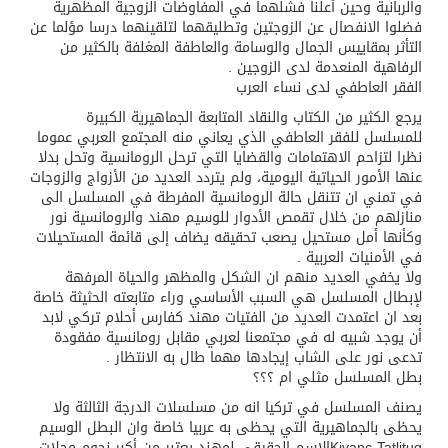
والربانية وحين أعلنا فشلهما في المفاوضات الزوجية المظهرية
فضلوا الانفصال عن الزوجتين وتطليقهما لتلقينهما درسا مؤلما عن
التأثر بمقاييس الجمال والوسامة والعاطفة المغلفة بالكثير من
الرفاهية المنعدمة لدى الزوجين .
الفقر العاطفي لدى نساء العرب
يرجع الكثير من الكتاب والنقاد المتابعة الجماهيرية الكبيرة
للمسلسل للفقر العاطفي الذي يعاني منه المجتمع العربي عموما
نظرا لتزاحم الاهتمامات والقضايا التي ترحل الرومانسية وتحل بدلا
عنها الأمور الحياتية اليومية، ولم يتردد العديد من الأزواج والزوجات
في تمني ان تتنقل حالة الرومانسية المفرطة في المسلسل الى
منازلهم من خلال تقمص الأدوار للوسيم مهند والرومانسية نور
وكأنها أمل مستحيل يصعب تحقيقه يضاف إلى قائمة المستحيلات
في الأمنيات العربية .
ولا يخفي العديد منهم ان الشكل والمظهر والحياة المرفهة
لإبطال المسلسل هي السبب الأساسي وراء متابعته الحثيثة خاصة
بعد ان اعتمدت العديد من الفتيات مهند كفارس أحلام تركي لابد
أن يوجد شبيه له في مجتمعنا لعربي مقابل رومانسية مفقودة
تدعى نور على الشاب إيجادها مهما طال به الانتظار .
بطل المسلسل مثلي ام ؟؟؟
يصنف المسلسل في تركيا انه من مسلسلات الدرجة الثالثة ولا
يحظى بالجماهيرية التي يحظى به عربيا خاصة وان البطل الوسيم
Kivanç Tatlitugالاسم الحقيقي لمهند يعتبر من أكبر نجوم مجلات