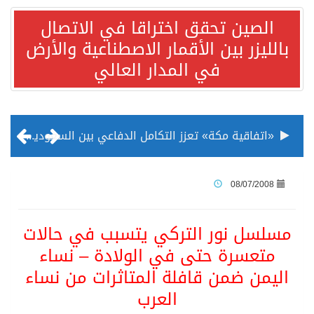
الصين تحقق اختراقا في الاتصال
بالليزر بين الأقمار الاصطناعية والأرض
في المدار العالي
«اتفاقية مكة» تعزز التكامل الدفاعي بين السعودية وتركيا وباكستان
منظمة المرأة العربية تطلق «نموذج محاكاة منظمة المرأة العربية للشباب» بمشاركة 10 دول عربية..غدًا
08/07/2008
الناس في العديد من الدول ينظرون إلى الصين بصورة أكثر إيجابية من الولايات المتحدة
مسلسل نور التركي يتسبب في حالات
متعسرة حتى في الولادة – نساء
إدراج قرية سيدي بوسعيد التونسية رسميا ضمن قائمة التراث العالمي
اليمن ضمن قافلة المتاثرات من نساء
العرب
الأونكتاد»: السعودية تصعد للمرتبة الـ13 عالمياً في جذب الاستثمار الأجنبي في 2025 التدفقات قفزت 57.1 % إلى 33 مليار دولار مدفوعةً باستراتيجيات التنويع الاقتصادي