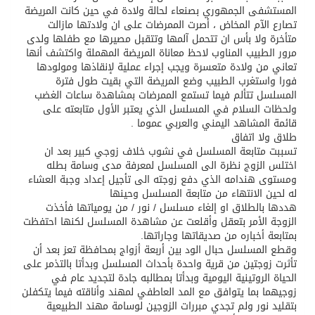
المستشفى الجمهوري بصنعاء لحالة ولادة في حين كانت المريضة
تصارع الآم المخاض ، أصرت الممرضات على ان ولادتها مازالت
متأخرة ولا بأس ان تتحمل آلمها وتتقبل مصيرها مع طفلها ولدى
مرور الطبيب المناوب لاحظ معاناة المريضة المهملة واكتشف أنها
تعاني من ولادة متعسرة ويجب إجراء عملية لإنقاذها ومولودها
فورا واستغرب الطبيب وضع المريضة التي بقيت طول فترة
المسلسل تتألم فيما تستمع الممرضات بمشاهدة ساعات الغضب
ولحظات السلام في المسلسل الذي يعتبر الأول متابعته على
قائمة المشاهد اليمني والعربي عموما .
طلاق ولا اتفاق
تسببت متابعة المسلسل في نشوب خلاف زوجي كبير بعد ان
اختلس الزوج نظرة الى المسلسل لمعرفة مدى وسامة بطله
ومستوى هندامه الذي دفع زوجته الى تأجيل إعداد وجبة العشاء
له لحين الانتهاء من متابعة المسلسل وحينها
هددها بالطلاق او إلغاء مسلسل / نور / من يومياتها فأخذت
الزوجة الأمر بتعقل وأقلعت عن مشاهدة المسلسل لكنها احتفظت
بمتابعة أخباره من صديقاتها وجاراتها.
وقطع المسلسل حبال الود بين أربعة أزواج بمحافظة تعز بعد أن
تأثرت زوجتين من قرية واحدة بأحداث المسلسل وبدأتا بالتذمر على
الحياة الروتينية اليومية وبدأتا بمطالبه جادة لتجديد عام في
زوجيهما بما يتوافق مع المد العاطفي لمهند وأناقته فيما يتكفلن
بتقليد نور ولم تجدي مبررات الزوجين لوسامة مهند الطبيعية