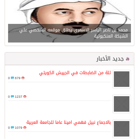
محمد بن ناصر الياسر الاسمري يطلق موقعه الشخصي علي
الشبكة العنكبوتية
جديد الأخبار
ثلة من الضابطات في الجييش الكويتي
0
679
0
1237
بالاجماع نبيل فهمي امينا عاما للجامعة العربية
0
1079