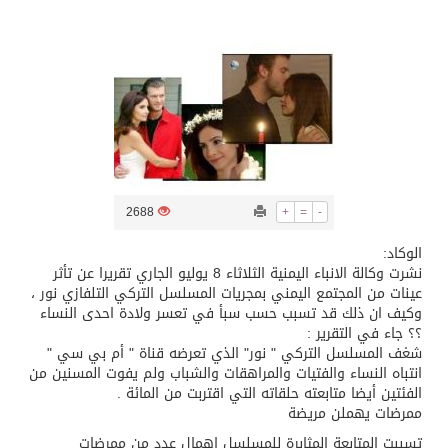
/ ست بلاطات رخامية تاريخية بمعرض عمارة الحرمين الشريفين توثق أسماء الخلفاء الراشدين وتعود إلى القرن الثالث عشر الهجري
تسليم 248 حافلة سياحية صينية فاخرة مخصصة للسوق السعودية
ثلة من الضابطات في الجييش الكويتي
2688
+
=
-
مدينة الملك سلمان للطاقة “سبارك” توقع اتفاقية تطوير مصانع جاهزة ومتخصصة في مجال الطاقة
الوكاد:
نشرت وكالة الانباء اليمنية الثلاثاء 8 يوليو الجاري تقريرا عن تأثر
كسوة الكعبة تعتلي البيت العتيق
عينات من المجتمع اليمني بمجريات المسلسل التركي التلفازي نور ،
وكيف ان ذلك قد تسبب حسب سبأ في تعسر ولادة احدى النساء
؟؟ جاء في التقرير :
شغف المسلسل التركي " نور" الذي تعرضه قناة " أم بي سي "
انتباه النساء والفتيات والمراهقات والشباب ولم يفوت المسنين من
الفئتين أيضا متابعته حلقاته التي اقتربت من المائة .
ممرضات يهملن مريضة
تسببت المتابعة المثابرة للمسلسل إهمال عدد من ممرضات