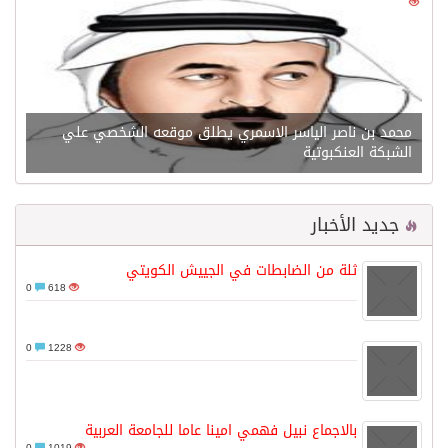
0
21599
محمد بن ناصر الياسر الاسمري يطلق موقعه الشخصي علي
الشبكة العنكبوتية
جديد الأخبار
ثلة من الضابطات في الجييش الكويتي
0
618
0
1228
بالاجماع نبيل فهمي امينا عاما للجامعة العربية
0
1019