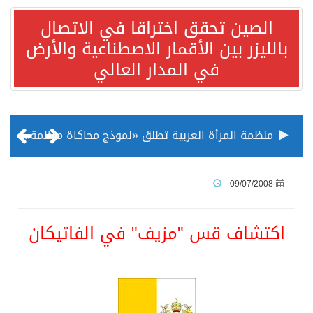
الصين تحقق اختراقا في الاتصال
بالليزر بين الأقمار الاصطناعية والأرض
في المدار العالي
منظمة المرأة العربية تطلق «نموذج محاكاة منظمة المرأة العربية للشباب» بمشاركة 10 دول عربية..غدًا
الناس في العديد من الدول ينظرون إلى الصين بصورة أكثر إيجابية من الولايات المتحدة
09/07/2008
إدراج قرية سيدي بوسعيد التونسية رسميا ضمن قائمة التراث العالمي
اكتشاف قس "مزيف" في الفاتيكان
الأونكتاد»: السعودية تصعد للمرتبة الـ13 عالمياً في جذب الاستثمار الأجنبي في 2025 التدفقات قفزت 57.1 % إلى 33 مليار دولار مدفوعةً باستراتيجيات التنويع الاقتصادي
/ ست بلاطات رخامية تاريخية بمعرض عمارة الحرمين الشريفين توثق أسماء الخلفاء الراشدين وتعود إلى القرن الثالث عشر الهجري