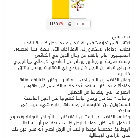
تسليم 248 حافلة سياحية صينية فاخرة مخصصة للسوق السعودية
1150
+
=
-
ثلة من الضابطات في الجييش الكويتي
ب ب سي :
اعتقل قس "مزيف" في الفاتيكان عندما دخل كنيسة القديس
بطرس وحاول الاستماع إلى الاعترافات التي ينطق بها المصلون
مدينة الملك سلمان للطاقة “سبارك” توقع اتفاقية تطوير مصانع جاهزة ومتخصصة في مجال الطاقة
المسيحيون أمام آبائهم من رجال الدين في الكنائس.
ونقلت صحيفة أوبزرفاتور رومانو عن القاضي الإيطالي جيانلويجي
ماروني قوله، إن الرجل كان يرتدي زي الكهنوت ويحمل وثائق
كسوة الكعبة تعتلي البيت العتيق
كنسية.
وقال القاضي إن الرجل ادعى أنه قس ، وكان اكتشافه بمثابة
مفاجأة عندما كان يستعد لأخذ مكانه الكنسي في طقوس
“سبيس إكس” تطلق 24 قمرًا صناعيًا جديدًا إلى الفضاء
الاعتراف التي يتلقاها من المصلين.
وأضاف " لقد كان يرتدي لباسا كهنوتيا لكن العين الفاحصة
للمسؤولين عن الكنيسة لم يغب عنها إدارك شيء غريب في
سلوكه".
وكشف القاضي عن أنه تبين للفاتيكان أن الأوراق الثبوتية وتصاريح
الدخول التي كان يحملها الرجل كانت سليمة، غير أن السلطات
الإيطالية فحصتها مجددا وأثبتت أن الرجل ادعى أنه قس قبل ذلك
على الأراضي الإيطالية.