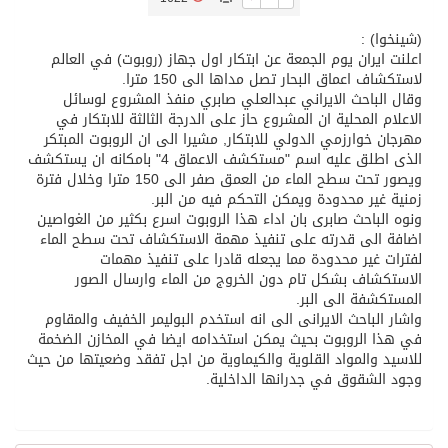
(شينخوا) :
تسليم 248 حافلة سياحية صينية فاخرة مخصصة للسوق السعودية
اعلنت ايران يوم الجمعة عن ابتكار اول جهاز (روبوت) في العالم
لاستكشاف اعماق البحار تصل مداها الى 150 مترا.
وقال الباحث الايراني عبدالعلي صابري منفذ المشروع لوسائل
ثلة من الضابطات في الجييش الكويتي
الاعلام المحلية ان المشروع حاز على الدرجة الثالثة للابتكار في
مهرجان خوارزمي الدولي للابتكار, مشيرا الى ان الروبوت المبتكر
الذى اطلق عليه اسم "مستكشف الاعماق 4" بامكانه ان يستكشف
مدينة الملك سلمان للطاقة “سبارك” توقع اتفاقية تطوير مصانع جاهزة ومتخصصة في مجال الطاقة
ويصور تحت سطح الماء من العمق صفر الى 150 مترا وخلال فترة
زمنية غير محدودة ويمكن التحكم فيه من البر.
ونوه الباحث صابرى بان اداء هذا الروبوت اسرع بكثير من الغواصين
كسوة الكعبة تعتلي البيت العتيق
اضافة الى قدرته على تنفيذ مهمة الاستكشاف تحت سطح الماء
لفترات غير محدودة مما يجعله قادرا على تنفيذ مهمات
الاستكشاف بشكل تام دون الخروج من الماء وارسال الصور
“سبيس إكس” تطلق 24 قمرًا صناعيًا جديدًا إلى الفضاء
المستكشفة الى البر.
واشار الباحث الايرانى الى انه استخدم البوليمر الخفيف والمقاوم
في هذا الروبوت بحيث يمكن استخدامه ايضا في المخازن الضخمة
للاسيد والمواد القلوية والكيماوية من اجل تفقد وضعيتها من حيث
وجود الشقوق في جدرانها الداخلية.