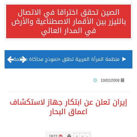
الصين تحقق اختراقا في الاتصال
بالليزر بين الأقمار الاصطناعية والأرض
في المدار العالي
منظمة المرأة العربية تطلق «نموذج محاكاة منظمة المرأة العربية للشباب» بمشاركة 10 دول عربية..غدًا
الناس في العديد من الدول ينظرون إلى الصين بصورة أكثر إيجابية من الولايات المتحدة
10/02/2008
إدراج قرية سيدي بوسعيد التونسية رسميا ضمن قائمة التراث العالمي
إيران تعلن عن ابتكار جهاز لاستكشاف
اعماق البحار
الأونكتاد»: السعودية تصعد للمرتبة الـ13 عالمياً في جذب الاستثمار الأجنبي في 2025 التدفقات قفزت 57.1 % إلى 33 مليار دولار مدفوعةً باستراتيجيات التنويع الاقتصادي
/ ست بلاطات رخامية تاريخية بمعرض عمارة الحرمين الشريفين توثق أسماء الخلفاء الراشدين وتعود إلى القرن الثالث عشر الهجري
1622
+
=
-