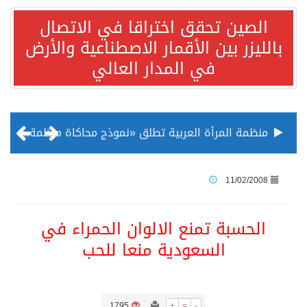
الصين تحقق اختراقا في الاتصال
بالليزر بين الأقمار الاصطناعية والأرض
في المدار العالي
منظمة المرأة العربية تطلق «نموذج محاكاة منظمة المرأة العربية للشباب» بمشاركة 10 دول عربية..غدًا
الناس في العديد من الدول ينظرون إلى الصين بصورة أكثر إيجابية من الولايات المتحدة
11/02/2008
إدراج قرية سيدي بوسعيد التونسية رسميا ضمن قائمة التراث العالمي
الحسبة تمنع الالوان الحمراء في
السعودية منعا للحب
الأونكتاد»: السعودية تصعد للمرتبة الـ13 عالمياً في جذب الاستثمار الأجنبي في 2025 التدفقات قفزت 57.1 % إلى 33 مليار دولار مدفوعةً باستراتيجيات التنويع الاقتصادي
/ ست بلاطات رخامية تاريخية بمعرض عمارة الحرمين الشريفين توثق أسماء الخلفاء الراشدين وتعود إلى القرن الثالث عشر الهجري
1795
+
=
-