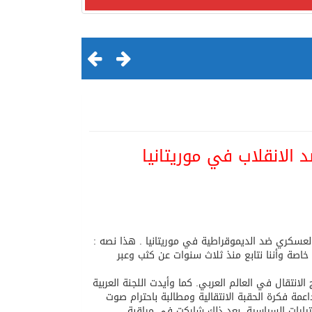
 الانقلاب في موريتانيا
لقرن الثالث عشر الهجري
العسكري ضد الديموقراطية في موريتانيا . هذا نصه :
 خاصة وأننا نتابع منذ ثلاث سنوات عن كثب وعبر
نتقال في العالم العربي. كما وأيدت اللجنة العربية
عمة فكرة الحقبة الانتقالية ومطالبة باحترام صوت
لتيارات السياسية. بعد ذلك شاركت في مراقبة