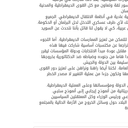
سور ثقة وتعاون مع كل القوى الديمقراطية والمدنية
سان.
ية عادية في أنظمة الانتقال الديمقراطي. الجميع
لك لأي طرف عسكري التدخل لحل البرلمان أو الحكومة.
ية، كي لا يقول لنا قائل بأننا نتحدث عن السويد
مكن من تعزيز الممارسات الديمقراطية. أما اللجوء
ر تراجعا عن مكتسبات أساسية شاركت فيها هذه
بل عودة مبدأ الانتخابات ودولة المؤسسات ليقرر
 هاما من جنوده وضباطه ضد الدكتاتورية بخروجها
سليمة بين الدولة والجيش.
امة. لكننا أيضا راهنا ونراهن على تعزيز دور القوى
ا وتكون جزءا من عملية التغيير لا مصدر الخطر
لدولة ومؤسساتها وعلى العملية الديمقراطية.
وريتانية من أنموذج إيجابي إلى أنموذج سلبي.
رعي ورئيس الوزراء وكل المعتقلين السياسيين
لاد حول وسائل الخروج من الأزمة الحالية بالمجتمع