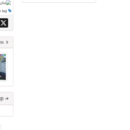
This post has no tag
X
Newer posts
Share and follow up