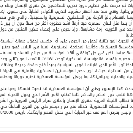
ابات ثم حرصت على تنظيم دورة تدريب للمدافعين عن حقوق الإنسان وبناء ج
توقع اتفاقية تطوير مصانع جاهزة ومتخصصة في مجال الطاقة
يتانيا. وهي تعد منذ أشهر مشروعا لتدريب الكوادر الشابة على حقوق الإن
بعنا باهتمام بالغ الأزمة بين السلطتين التشريعية والتنفيذية، والتي هي قض
ن بلدا مثل لبنان استمرت فيه أزمة أشد خطورة أكثر من سنة دون أن يبرر ذ
جد في الكويت أزمة مشابهة. وإذ نحرص على إعطاء هذين المثلين من دول عرب
انيا.
التجربة الموريتانية تجعل من الحرص على أي مكسب تحقق، ضمانة أساسية للت
مؤسسة العسكرية، وكأنها المحكمة الدستورية العليا في البلاد، فهو يعتب
ة عينها. لكن في حل توافقي أنقذ المؤسسة من جرائم الفساد والعسف، مقا
مصيره بنفسه. فالمؤسسة العسكرية توجت نضالات الشعب الموريتاني وعددا
دكتاتور. الأمر الذي قابلته القوى السياسية بمبدأ فتح صفحة جديدة وعلاقة 
 من السذاجة بحيث لا نرى حجم المؤسستين العسكرية والأمنية في الحياة الع
ية والمدنية وديناميتها، بما يجعل المؤسسة العسكرية تحترم دورها ومجتمعه
حدث هذا الإسبوع يعني أن المؤسسة العسكرية قد نصبت نفسها وصيا على ا
هنا لتلعب دور الحكم والحاكم كلما تطلب الأمر. الأمر الذي يحول التجربة الم
 تطالب اللجنة العربية لحقوق الإنسان بإطلاق سراح الرئيس الموريتاني الش
ة للمؤسسات الدستورية. كذلك فتح حوار ديمقراطي بين القوى الفاعلة في الب
وليس بفرض المواقف عبر الدبابة التي تحتل القصر والإذاعة. باريس 8/8/2008