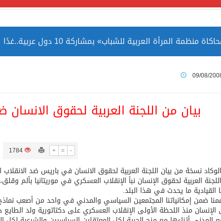
مة المرأة العربية للشباب» بمشاركة 10 دول عربية..غدًا
 الصين بصورة أكثر إيجابية من الولايات المتحدة
09/08/200
ميا ضمن قائمة التراث العالمي
بيان من اللجنة العربية لحقوق الانسان ضد
ارة الحرمين الشريفين توثق أسماء الخلفاء الراشدين وتعود إلى ا
1784
+
=
-
لوكاد نسخة من بيان اللجنة العربية لحقوق الانسان في باريس ضد الانقلاب 
للجنة العربية لحقوق الإنسان نبأ الإنقلاب العسكري في موريتانيا بألم وقلق،
ا القيادية ما يحدث في هذا البلد.
منا ضمن إمكانياتنا المجتمعين السياسي والمدني في واحد من أصعب نماذج الا
الإنسان منذ اللحظة الأولى الإنقلاب العسكري على دكتاتورية ولد الطايع دا
ع المدني أثناءها مع منح الحرية لكل المعتقلين السياسيين والشرعية لكل ا