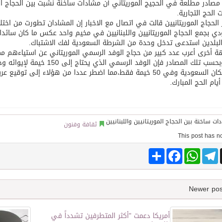
مصادر مطلعة في الحجيج الموريتاني أن مشادات ساخنة نشبت بين الحجاج الم
 الحج التجارية.
الحجاج الموريتانيين قالت في اتصال مع الاخبار إن المشادان تطورت من اخ
توقع اتفاقية تطوير مصانع جاهزة ومتخصصة في مجال الطاقة
ي بجمع الحجاج الموريتانيين واللبنانيين في مخيم واحد عكس ما كان سائدا
لبلدين استدعى تدخل وحدة من الشرطة السعودية لفك الاشتباك.
 أخرى أعرب عدد كبير من حجاج الوفد الرسمي الموريتاني عن استياءهم مما
الحج،وبحسب تلك المصادر فإن ال
من سكان السعودية وفي 50 خيمة فقط،مما اضطر عددا من هؤلاء إ
يام الحج المبارك.
ثقافة وفنون
Share
Facebook
WhatsApp
Telegram
أمريكا دعمت "أكثر المتطرفين تشدداً في