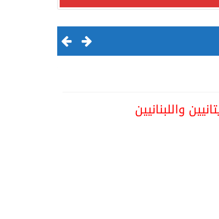
نيين واللبنانيين
لقرن الثالث عشر الهجري