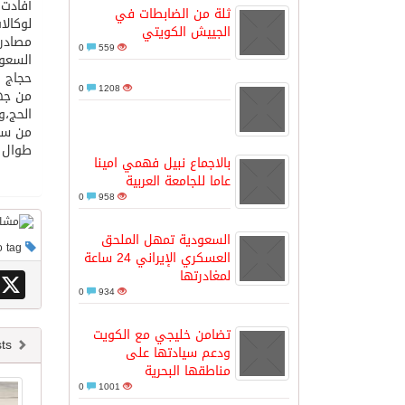
أفادت 
ثلة من الضابطات في
لوكالات
الجييش الكويتي
مصادر 
مدينة الملك سلمان للطاقة “سبارك” 
0
559
السعود
حجاج ا
0
1208
من جهة
كسوة الكعبة تعتلي البيت العتيق
طوال أ
“سبيس إكس” تطلق 24 قمرًا صناعيًا جديدًا إلى الفضاء
بالاجماع نبيل فهمي امينا
عاما للجامعة العربية
0
958
السعودية تمهل الملحق
This post has no tag
العسكري الإيراني 24 ساعة
لمغادرتها
X
0
934
تضامن خليجي مع الكويت
Newer posts
ودعم سيادتها على
مناطقها البحرية
0
1001