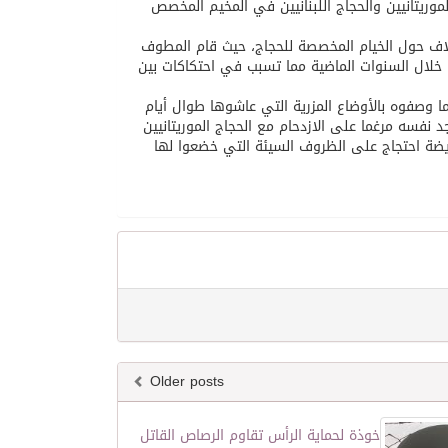
وريتانيين والحجاج اللبنانيين في المخيم المخصص
تلاف حول الخيام المخصصة للحجاج، حيث قام المطوف
 خلال السنوات الماضية مما تسبب في احتكاكات بين
 وصفوه بالأوضاع المزرية التي عاشوها طوال أيام
وفد الرسمي الذي يحتاج إلى 150 خيمة لإيوائه وجد نفسه مرغما على الازدحام مع الحجاج الموريتانيين
لى توقيع عريضة احتجاج على الظروف السيئة التي خضعوا لها
Older posts
خوذة لحماية الرأس تقاوم الرصاص القاتل